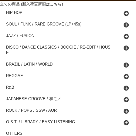
全ての商品 (新入荷更新順はこちら)
HIP HOP
SOUL / FUNK / RARE GROOVE (LP+45s)
JAZZ / FUSION
DISCO / DANCE CLASSICS / BOOGIE / RE-EDIT / HOUS
E
BRAZIL / LATIN / WORLD
REGGAE
R&B
JAPANESE GROOVE / 和モノ
ROCK / POPS / SSW / AOR
O.S.T. / LIBRARY / EASY LISTENING
OTHERS