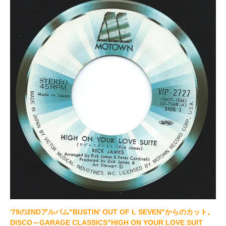
'79の2NDアルバム"BUSTIN' OUT OF L SEVEN"からのカット。
DISCO～GARAGE CLASSICS"HIGH ON YOUR LOVE SUIT