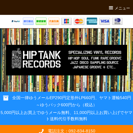
メニュー
全国一律ゆうメールEP290円定形外LP660円、ヤマト運輸540円
～ゆうパック600円から（税込）
5,000円以上お買上でゆうメール無料、11,000円以上お買い上げでヤマ
ト送料代引手数料無料
電話注文：092-834-8150