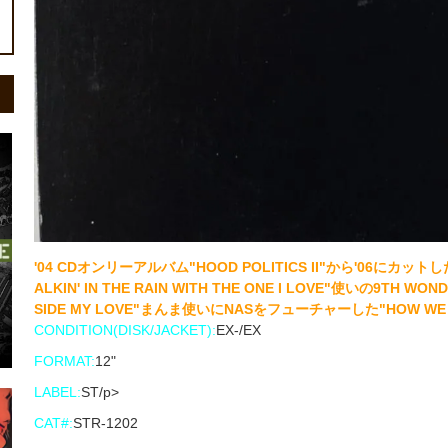
'04 CDオンリーアルバム"HOOD POLITICS II"から'06にカットし
ALKIN' IN THE RAIN WITH THE ONE I LOVE"使いの9TH W
SIDE MY LOVE"まんま使いにNASをフューチャーした"HOW WE
CONDITION(DISK/JACKET):
EX-/EX
FORMAT:
12"
LABEL:
ST/p>
CAT#:
STR-1202