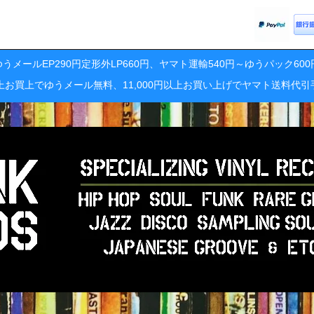
うメールEP290円定形外LP660円、ヤマト運輸540円～ゆうパック60
円以上お買上でゆうメール無料、11,000円以上お買い上げでヤマト送料代