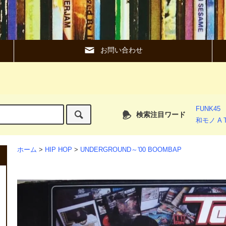
お問い合わせ
FUNK45
検索注目ワード
和モノ A T
ホーム
>
HIP HOP
>
UNDERGROUND～'00 BOOMBAP