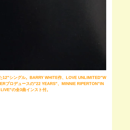
た12"シングル。BARRY WHITE作、LOVE UNLIMITED"W
ONDERプロデュースの"22 YEARS"、MINNIE RIPERTON"IN
 LIVE"の全3曲インスト付。