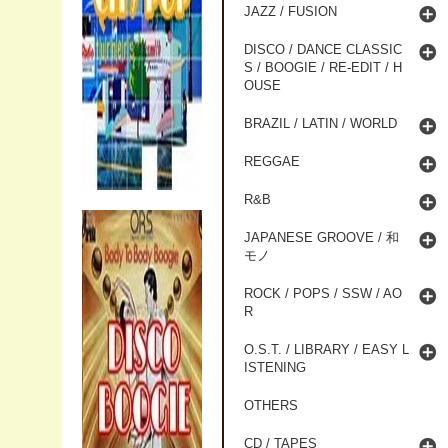
JAZZ / FUSION
DISCO / DANCE CLASSIC
S / BOOGIE / RE-EDIT / H
OUSE
BRAZIL / LATIN / WORLD
REGGAE
R&B
JAPANESE GROOVE / 和
モノ
ROCK / POPS / SSW / AO
R
O.S.T. / LIBRARY / EASY L
ISTENING
OTHERS
CD / TAPES