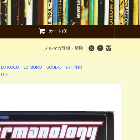
カート(0)
メルマガ登録・解除
DJ KOCO
DJ MURO
SOUL45
山下達郎
O Z