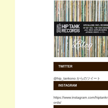
TWITTER
@hip_tankono からのツイート
INSTAGRAM
https://www.instagram.com/hiptank
ords/