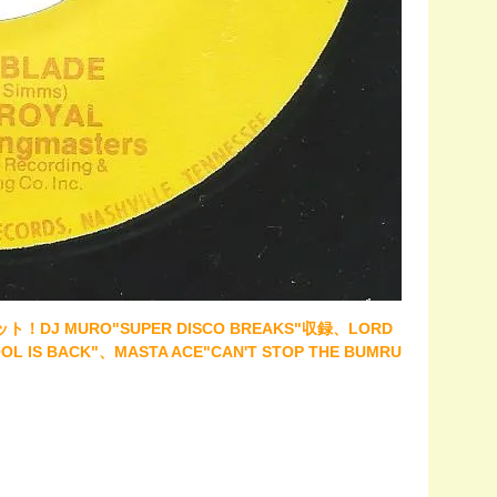
ット！DJ MURO"SUPER DISCO BREAKS"収録、LORD
OL IS BACK"、MASTA ACE"CAN'T STOP THE BUMRU