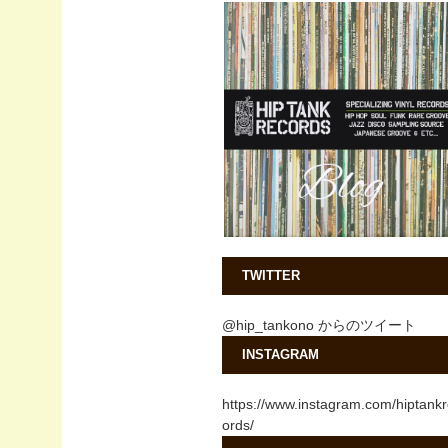
TWITTER
@hip_tankono からのツイート
INSTAGRAM
https://www.instagram.com/hiptank
ords/