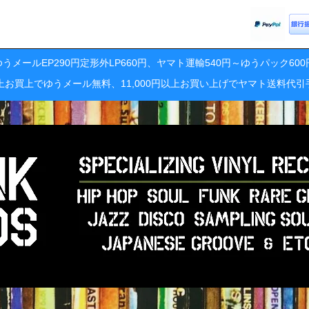
うメールEP290円定形外LP660円、ヤマト運輸540円～ゆうパック60
円以上お買上でゆうメール無料、11,000円以上お買い上げでヤマト送料代