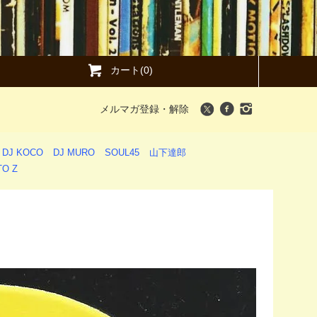
カート(0)
メルマガ登録・解除
DJ KOCO
DJ MURO
SOUL45
山下達郎
O Z