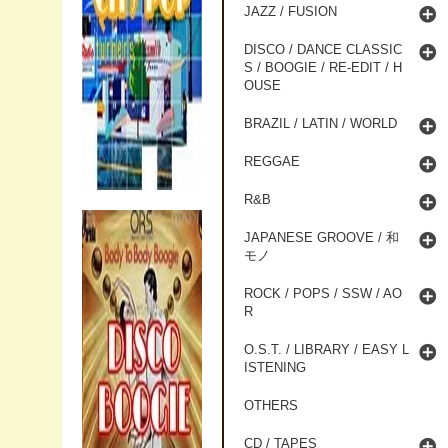
JAZZ / FUSION
DISCO / DANCE CLASSIC
S / BOOGIE / RE-EDIT / H
OUSE
BRAZIL / LATIN / WORLD
REGGAE
R&B
JAPANESE GROOVE / 和
モノ
ROCK / POPS / SSW / AO
R
O.S.T. / LIBRARY / EASY L
ISTENING
OTHERS
CD / TAPES