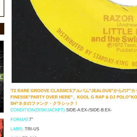
'72 RARE GROOVE CLASSICSアルバム"JEALOUS"からの7"カ
FINESSE"PARTY OVER HERE"、KOOL G RAP & DJ POLO"KO
SH"ネタのファンク・クラシック！
CONDITION(DISK/JACKET):
SIDE-A:EX-/SIDE-B:EX-
FORMAT:
7"
LABEL:
TRI-US