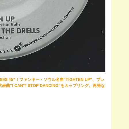
IES 45"！ファンキー・ソウル名曲"TIGHTEN UP"、ブレ
"I CAN'T STOP DANCING"をカップリング。再発な