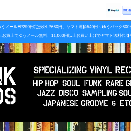
うメールEP290円定形外LP660円、ヤマト運輸540円～ゆうパック60
円以上お買上でゆうメール無料、11,000円以上お買い上げでヤマト送料代