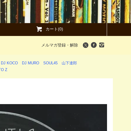
カート(0)
メルマガ登録・解除
DJ KOCO
DJ MURO
SOUL45
山下達郎
O Z