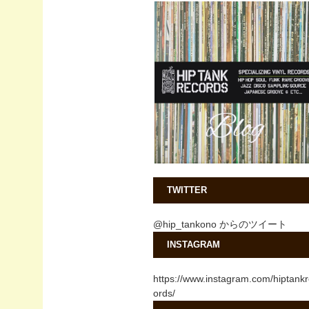
TWITTER
@hip_tankono からのツイート
INSTAGRAM
https://www.instagram.com/hiptank
ords/