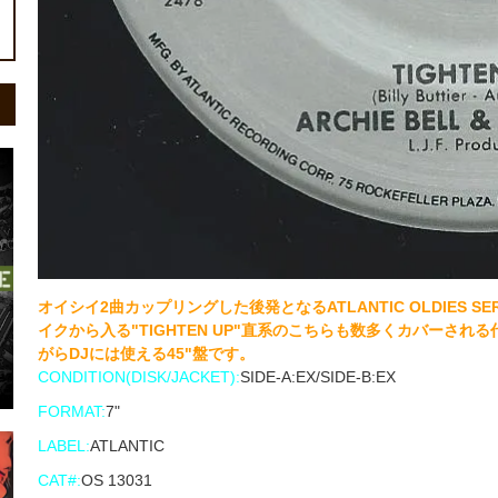
オイシイ2曲カップリングした後発となるATLANTIC OLDIES SER
イクから入る"TIGHTEN UP"直系のこちらも数多くカバーされる代表曲
がらDJには使える45"盤です。
CONDITION(DISK/JACKET):
SIDE-A:EX/SIDE-B:EX
FORMAT:
7"
LABEL:
ATLANTIC
CAT#:
OS 13031