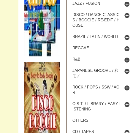
JAZZ / FUSION
DISCO / DANCE CLASSIC
S / BOOGIE / RE-EDIT / H
OUSE
BRAZIL / LATIN / WORLD
REGGAE
R&B
JAPANESE GROOVE / 和
モノ
ROCK / POPS / SSW / AO
R
O.S.T. / LIBRARY / EASY L
ISTENING
OTHERS
CD / TAPES