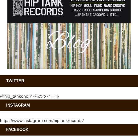
TWITTER
@hip_tankono からのツイート
INSTAGRAM
https://www.instagram.com/hiptankrecords/
FACEBOOK