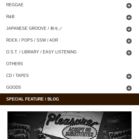
REGGAE
R&B
JAPANESE GROOVE / 和モノ
ROCK / POPS / SSW / AOR
O.S.T. / LIBRARY / EASY LISTENING
OTHERS
CD / TAPES
GOODS
SPECIAL FEATURE / BLOG