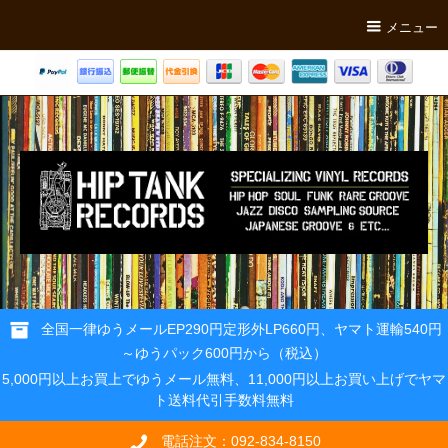
メニュー
全国一律ゆうメールEP290円定形外LP660円、ヤマト運輸540円
～ゆうパック600円から（税込）
5,000円以上お買上でゆうメール無料、11,000円以上お買い上げでヤマ
ト送料代引手数料無料
電話注文：092-834-8150