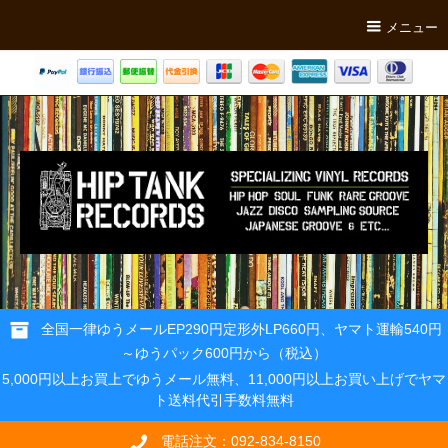
メニュー
全国一律ゆうメールEP290円定形外LP660円、ヤマト運輸540円
～ゆうパック600円から（税込）
5,000円以上お買上でゆうメール無料、11,000円以上お買い上げでヤマ
ト送料代引手数料無料
電話注文：092-834-8150