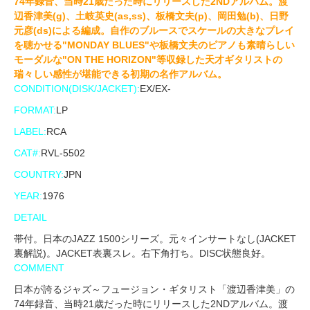
74年録音、当時21歳だった時にリリースした2NDアルバム。渡
辺香津美(g)、土岐英史(as,ss)、板橋文夫(p)、岡田勉(b)、日野
元彦(ds)による編成。自作のブルースでスケールの大きなプレイ
を聴かせる"MONDAY BLUES"や板橋文夫のピアノも素晴らしい
モーダルな"ON THE HORIZON"等収録した天才ギタリストの
瑞々しい感性が堪能できる初期の名作アルバム。
CONDITION(DISK/JACKET):
EX/EX-
FORMAT:
LP
LABEL:
RCA
CAT#:
RVL-5502
COUNTRY:
JPN
YEAR:
1976
DETAIL
帯付。日本のJAZZ 1500シリーズ。元々インサートなし(JACKET
裏解説)。JACKET表裏スレ。右下角打ち。DISC状態良好。
COMMENT
日本が誇るジャズ～フュージョン・ギタリスト「渡辺香津美」の
74年録音、当時21歳だった時にリリースした2NDアルバム。渡