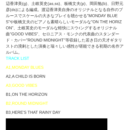
辺香津美(g)、土岐英史(as,ss)、板橋文夫(p)、岡田勉(b)、日野元
彦(ds)による編成。渡辺香津美自身のオリジナルとなる自作のブ
ルースでスケールの大きなプレイを聴かせる"MONDAY BLUE
S"や板橋文夫のピアノも素晴らしいモーダルな"ON THE HORIZ
ON"、土岐英史のモーダルな軽快にスウｨングするオリジナル
曲"GOOD VIBES"、セロニアス・モンクの代表曲のスタンダー
ド・カバー"ROUND MIDNIGHT"等収録した若き日の天才ギタリ
ストの溌剌とした演奏と瑞々しい感性が堪能できる初期の名作ア
ルバム。
TRACK LIST
A1,MONDAY BLUES
A2,A CHILD IS BORN
A3,GOOD VIBES
B1,ON THE HORIZON
B2,ROUND MIDNIGHT
B3,HERE'S THAT RAINY DAY