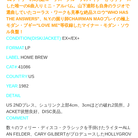
した唯一の6曲入りミニ・アルバム。山下達郎も自身のラジオで
選曲していたコーラス・ワークも見事な絶品スロウ"WHO HAS
THE ANSWERS"、N.Y.の掘り師CHAIRMAN MAOプレイの極上
モダン・ブギー"LOVE ME"等収録したマイナー・モダン・ソウ
ル良盤！
CONDITION(DISK/JACKET):
EX+/EX+
FORMAT:
LP
LABEL:
HOME BREW
CAT#:
41086
COUNTRY:
US
YEAR:
1982
DETAIL
US 2NDプレス。シュリンク上部4cm、3cmほどの破れ2箇所。J
ACKET状態良好。DISC美品。
COMMENT
数々のフィリー・ディスコ・クラシックを手掛けたライターALL
AN FELDER、CARY GILBERTがプロデュースしたHOLLYGROV