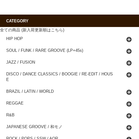
CATEGORY
全ての商品 (新入荷更新順はこちら)
HIP HOP
SOUL / FUNK / RARE GROOVE (LP+45s)
JAZZ / FUSION
DISCO / DANCE CLASSICS / BOOGIE / RE-EDIT / HOUS
E
BRAZIL / LATIN / WORLD
REGGAE
R&B
JAPANESE GROOVE / 和モノ
ROCK / POPS / SSW / AOR