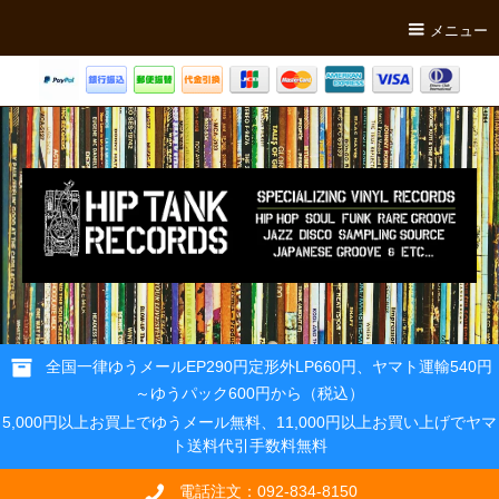
メニュー
全国一律ゆうメールEP290円定形外LP660円、ヤマト運輸540円
～ゆうパック600円から（税込）
5,000円以上お買上でゆうメール無料、11,000円以上お買い上げでヤマ
ト送料代引手数料無料
電話注文：092-834-8150