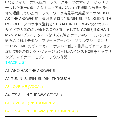
Eなるフィリーの3人組コーラス・グループのマイナーからリリ
ースした唯一の6曲入りミニ・アルバム。山下達郎も自身のラジ
オで選曲していたコーラス・ワークも見事な絶品スロウ"WHO H
AS THE ANSWERS"、蕩けるメロウ"RUNIN, SLIPIN, SLIDIN, TH
ROUGH"、メロウネス溢れる"IT'S ALL IN THE WAY"のソウル・
サイドで人気の高い極上スロウ3曲、そしてN.Y.の掘り師CHAIR
MAN MAOプレイ、タイトなリズム隊とホーンやストリングスが
絡み合う極上モダン・ブギー～アーバン・ソウルフル・ダンサ
ー"LOVE ME"のヴォーカル・ナンバー他、2曲共にヴァージョン
違いで8分のロング・ヴァージョン仕様のインスト2曲をカップリ
ング。マイナー・モダン・ソウル良盤！
TRACK LIST
A1,WHO HAS THE ANSWERS
A2,RUNIN, SLIPIN, SLIDIN, THROUGH
A3,LOVE ME (VOCAL)
A4,IT'S ALL IN THE WAY (VOCAL)
B1,LOVE ME (INSTRUMENTAL)
B2,IT'S ALL IN THE WAY (INSTRUMENTAL)