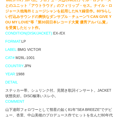
とのユニット「アウトラウド」のフィリップ・セス。ナイル・ロ
ジャース他海外ミュージシャンを起用したN.Y.録音作。80'Sらし
い打込みサウンドの爽快なダンサブル・チューン"I CAN GIVE Y
OU MY LOVE"等「第30回日本レコード大賞 優秀アルバム賞」
を受賞したヒット作。
CONDITION(DISK/JACKET):
EX-/EX
FORMAT:
LP
LABEL:
BMG VICTOR
CAT#:
M28L-1001
COUNTRY:
JPN
YEAR:
1988
DETAIL
ステッカー帯。シュリンク付。見開き歌詞インサート。JACKET
状態良好。DISC極薄いスレ小。
COMMENT
山下達郎フォロワーとして彗星の如く81年"SEA BREEZE"でデビ
ュー、杏里、中山美穂のプロデュース作でヒットを生んだ80年代