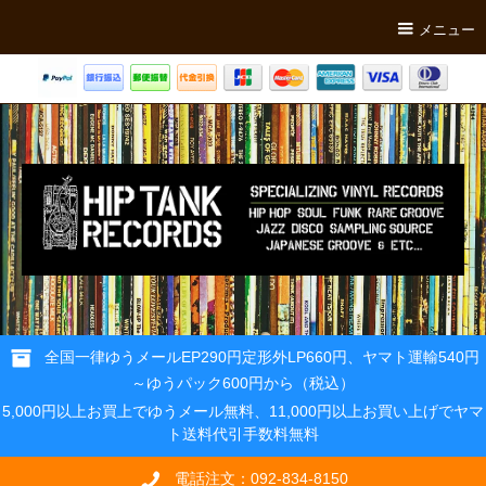
メニュー
全国一律ゆうメールEP290円定形外LP660円、ヤマト運輸540円
～ゆうパック600円から（税込）
5,000円以上お買上でゆうメール無料、11,000円以上お買い上げでヤマ
ト送料代引手数料無料
電話注文：092-834-8150