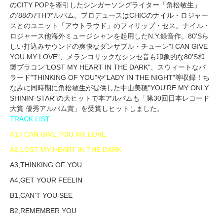
のCITY POPを牽引したシンガーソングライター「角松敏生」
の'88の7THアルバム。プロデュースはCHICのナイル・ロジャー
スとのユニット「アウトラウド」のフィリップ・セス。ナイル・
ロジャース他海外ミュージシャンを起用したN.Y.録音作。80'Sら
しい打込みサウンドの爽快なダンサブル・チューン"I CAN GIVE
YOU MY LOVE"、メランコリックなシンセ音も印象的な80'S和
製ブラコン"LOST MY HEART IN THE DARK"、スウィートなバ
ラード"THINKING OF YOU"や"LADY IN THE NIGHT"等収録！ち
なみに同時期に角松敏生が提供した中山美穂"YOU'RE MY ONLY
SHININ' STAR"の大ヒットで本アルバムも「第30回日本レコード
大賞 優秀アルバム賞」を受賞しヒットしました。
TRACK LIST
A1,I CAN GIVE YOU MY LOVE
A2,LOST MY HEART IN THE DARK
A3,THINKING OF YOU
A4,GET YOUR FEELIN
B1,CAN'T YOU SEE
B2,REMEMBER YOU