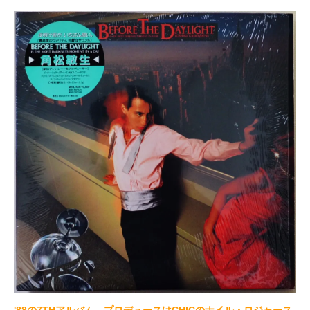
'88の7THアルバム。プロデュースはCHICのナイル・ロジャース