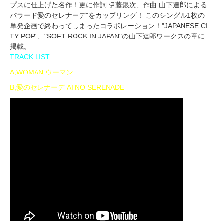
プスに仕上げた名作！更に作詞 伊藤銀次、作曲 山下達郎による
バラード愛のセレナーデ"をカップリング！ このシングル1枚の
単発企画で終わってしまったコラボレーション！"JAPANESE CI
TY POP"、"SOFT ROCK IN JAPAN"の山下達郎ワークスの章に
掲載。
TRACK LIST
A,WOMAN ウーマン
B,愛のセレナーデ AI NO SERENADE