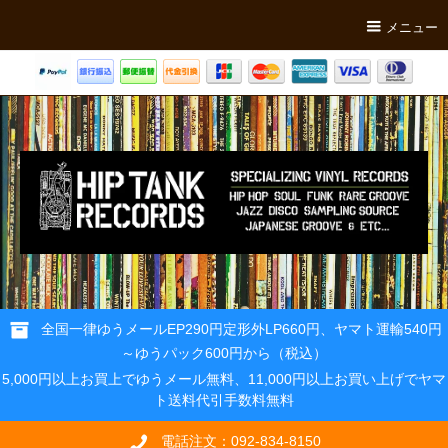
メニュー
全国一律ゆうメールEP290円定形外LP660円、ヤマト運輸540円
～ゆうパック600円から（税込）
5,000円以上お買上でゆうメール無料、11,000円以上お買い上げでヤマ
ト送料代引手数料無料
電話注文：092-834-8150