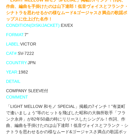
「LIGHT MELLOW 和モノ SPECIAL」掲載の7インチ！作詞、
作曲、編曲を手掛けたのは山下達郎！低音ヴォイスとフランク・
シナトラを思わせるかの様なムード&ゴージャスさ満点の歌謡ポ
ップスに仕上げた名作！
CONDITION(DISK/JACKET):
EX/EX
FORMAT:
7"
LABEL:
VICTOR
CAT#:
SV-7222
COUNTRY:
JPN
YEAR:
1982
DETAIL
COMPANY SLEEVE付
COMMENT
「LIGHT MELLOW 和モノ SPECIAL」掲載の7インチ！"有楽町
で逢いましょう"等のヒットを飛ばした昭和の大御所歌手「フラ
ンク永井」が82年50歳の時にリリースしたシングル！作詞、作
曲、編曲を手掛けたのは山下達郎！低音ヴォイスとフランク・シ
ナトラを思わせるかの様なムード&ゴージャスさ満点の歌謡ポッ