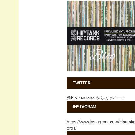
TWITTER
@hip_tankono からのツイート
INSTAGRAM
https://www.instagram.com/hiptank
ords/