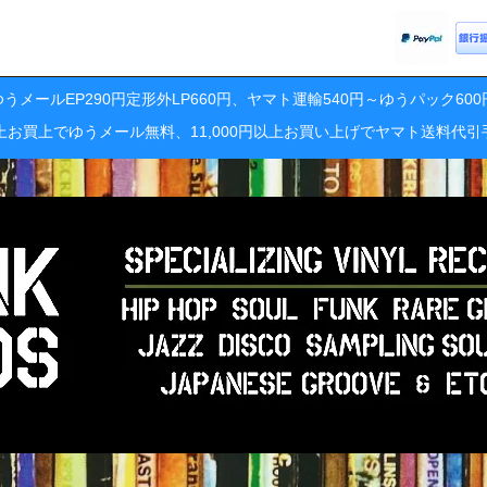
うメールEP290円定形外LP660円、ヤマト運輸540円～ゆうパック60
円以上お買上でゆうメール無料、11,000円以上お買い上げでヤマト送料代