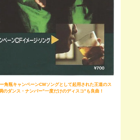
。サントリー角瓶キャンペーンCMソングとして起用された王道のス
B調のダンス・ナンバー"一度だけのディスコ"も良曲！