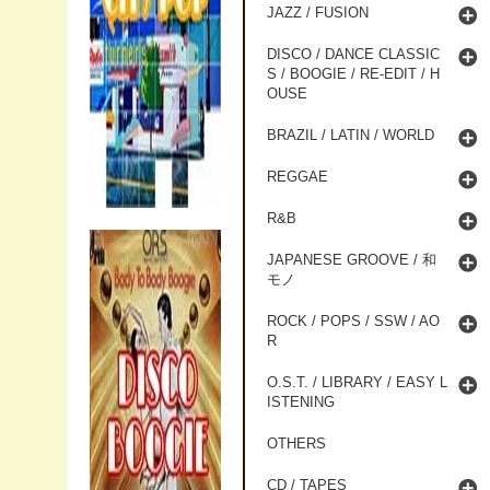
JAZZ / FUSION
DISCO / DANCE CLASSIC
S / BOOGIE / RE-EDIT / H
OUSE
BRAZIL / LATIN / WORLD
REGGAE
R&B
JAPANESE GROOVE / 和
モノ
ROCK / POPS / SSW / AO
R
O.S.T. / LIBRARY / EASY L
ISTENING
OTHERS
CD / TAPES