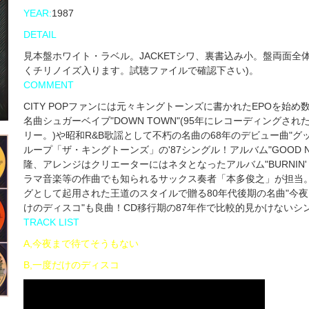
YEAR:
1987
DETAIL
見本盤ホワイト・ラベル。JACKETシワ、裏書込み小。盤両面全体
くチリノイズ入ります。試聴ファイルで確認下さい)。
COMMENT
CITY POPファンには元々キングトーンズに書かれたEPOを始め
名曲シュガーベイブ"DOWN TOWN"(95年にレコーディングされた
リー。)や昭和R&B歌謡として不朽の名曲の68年のデビュー曲"
ループ「ザ・キングトーンズ」の'87シングル！アルバム"GOOD NI
隆、アレンジはクリエーターにはネタとなったアルバム"BURNIN' WA
ラマ音楽等の作曲でも知られるサックス奏者「本多俊之」が担当
グとして起用された王道のスタイルで贈る80年代後期の名曲"今夜
けのディスコ"も良曲！CD移行期の87年作で比較的見かけないシ
TRACK LIST
A,今夜まで待てそうもない
B,一度だけのディスコ