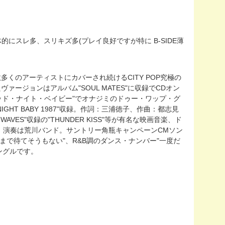
的にスレ多、スリキズ多(プレイ良好ですが特に B-SIDE薄
数多くのアーティストにカバーされ続けるCITY POP究極の
ヴァージョンはアルバム"SOUL MATES"に収録でCDオン
グッド・ナイト・ベイビー"でオナジミのドゥー・ワップ・グ
GHT BABY 1987"収録。作詞：三浦徳子、作曲：都志見
VES"収録の"THUNDER KISS"等が有名な映画音楽、ド
。演奏は荒川バンド。サントリー角瓶キャンペーンCMソン
まで待てそうもない"、R&B調のダンス・ナンバー"一度だ
ングルです。