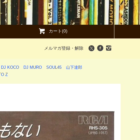
カート(0)
メルマガ登録・解除
DJ KOCO
DJ MURO
SOUL45
山下達郎
O Z