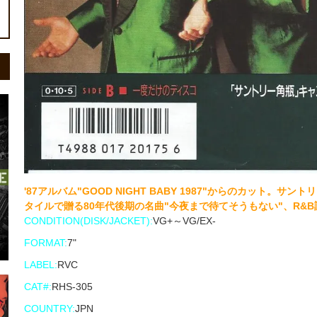
'87アルバム"GOOD NIGHT BABY 1987"からのカット
タイルで贈る80年代後期の名曲"今夜まで待てそうもない"、R&
CONDITION(DISK/JACKET):
VG+～VG/EX-
FORMAT:
7"
LABEL:
RVC
CAT#:
RHS-305
COUNTRY:
JPN