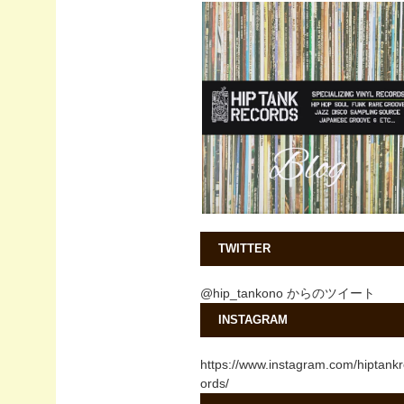
TWITTER
@hip_tankono からのツイート
INSTAGRAM
https://www.instagram.com/hiptank
ords/