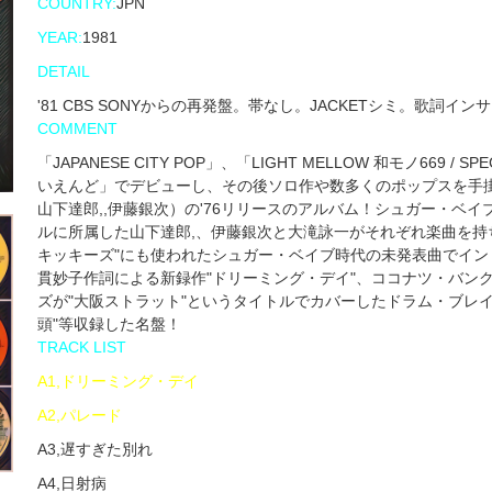
COUNTRY:
JPN
YEAR:
1981
DETAIL
'81 CBS SONYからの再発盤。帯なし。JACKETシミ。歌詞イン
COMMENT
「JAPANESE CITY POP」、「LIGHT MELLOW 和モノ66
いえんど」でデビューし、その後ソロ作や数多くのポップスを手
山下達郎,,伊藤銀次）の'76リリースのアルバム！シュガー・ベ
ルに所属した山下達郎,、伊藤銀次と大滝詠一がそれぞれ楽曲を持
キッキーズ"にも使われたシュガー・ベイブ時代の未発表曲でイン
貫妙子作詞による新録作"ドリーミング・デイ"、ココナツ・バンク
ズが"大阪ストラット"というタイトルでカバーしたドラム・ブレイ
頭"等収録した名盤！
TRACK LIST
A1,ドリーミング・デイ
A2,パレード
A3,遅すぎた別れ
A4,日射病