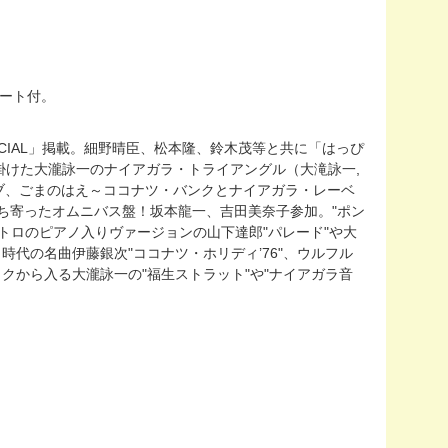
サート付。
9 / SPECIAL」掲載。細野晴臣、松本隆、鈴木茂等と共に「はっぴ
掛けた大瀧詠一のナイアガラ・トライアングル（大滝詠一,
イブ、ごまのはえ～ココナツ・バンクとナイアガラ・レーベ
ち寄ったオムニバス盤！坂本龍一、吉田美奈子参加。"ポン
トロのピアノ入りヴァージョンの山下達郎"パレード"や大
時代の名曲伊藤銀次"ココナツ・ホリディ’76"、ウルフル
クから入る大瀧詠一の"福生ストラット"や"ナイアガラ音