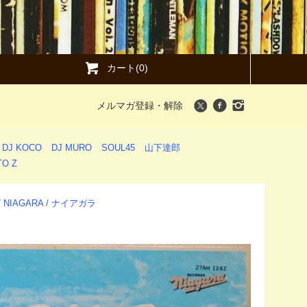
カート(0)
メルマガ登録・解除
DJ KOCO
DJ MURO
SOUL45
山下達郎
O Z
 / NIAGARA / ナイアガラ