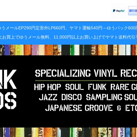
うメールEP290円定形外LP660円、ヤマト運輸540円～ゆうパック60
円以上お買上でゆうメール無料、11,000円以上お買い上げでヤマト送料代