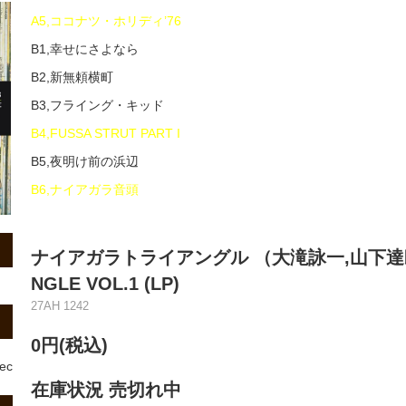
A5,ココナツ・ホリディ’76
B1,幸せにさよなら
B2,新無頼横町
B3,フライング・キッド
B4,FUSSA STRUT PART I
B5,夜明け前の浜辺
B6,ナイアガラ音頭
ナイアガラトライアングル （大滝詠一,山下達郎,,伊藤
NGLE VOL.1 (LP)
27AH 1242
0円(税込)
rec
在庫状況 売切れ中