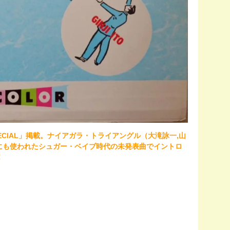
9 / SPECIAL」掲載。ナイアガラ・トライアングル（大滝詠一,山
ズ"にも使われたシュガー・ベイブ時代の未発表曲でイントロ
！