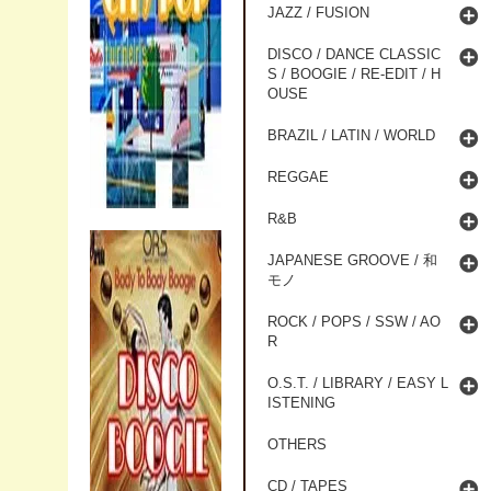
JAZZ / FUSION
DISCO / DANCE CLASSIC
S / BOOGIE / RE-EDIT / H
OUSE
BRAZIL / LATIN / WORLD
REGGAE
R&B
JAPANESE GROOVE / 和
モノ
ROCK / POPS / SSW / AO
R
O.S.T. / LIBRARY / EASY L
ISTENING
OTHERS
CD / TAPES