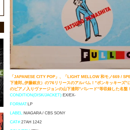
「JAPANESE CITY POP」、「LIGHT MELLOW 和モノ66
下達郎,,伊藤銀次）の'76リリースのアルバム！"ポンキッキー
のピアノ入りヴァージョンの山下達郎"パレード"等収録した名盤
CONDITION(DISK/JACKET):
EX/EX-
FORMAT:
LP
LABEL:
NIAGARA / CBS SONY
CAT#:
27AH 1242