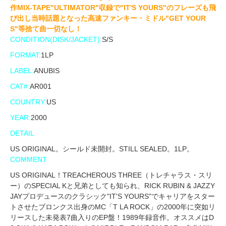
作MIX-TAPE"ULTIMATOR"収録で"IT'S YOURS"のフレーズも飛
び出し当時話題となった高速ファンキー・ミドル"GET YOUR
S"等捨て曲一切なし！
CONDITION(DISK/JACKET):
S/S
FORMAT:
1LP
LABEL:
ANUBIS
CAT#:
AR001
COUNTRY:
US
YEAR:
2000
DETAIL
US ORIGINAL。シールド未開封。STILL SEALED。1LP。
COMMENT
US ORIGINAL！TREACHEROUS THREE（トレチャラス・スリ
ー）のSPECIAL Kと兄弟としても知られ、RICK RUBIN & JAZZY
JAYプロデュースのクラシック"IT'S YOURS"でキャリアをスター
トさせたブロンクス出身のMC「T LA ROCK」の2000年に突如リ
リースした未発表7曲入りのEP盤！1989年録音作。オススメはD