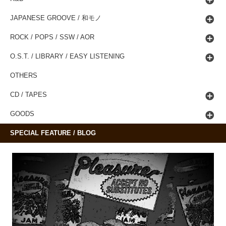
JAPANESE GROOVE / 和モノ
ROCK / POPS / SSW / AOR
O.S.T. / LIBRARY / EASY LISTENING
OTHERS
CD / TAPES
GOODS
SPECIAL FEATURE / BLOG