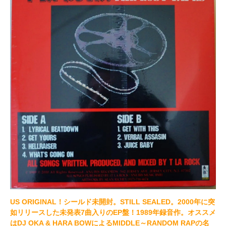
US ORIGINAL！シールド未開封。STILL SEALED。2000年に突
如リリースした未発表7曲入りのEP盤！1989年録音作。オススメ
はDJ OKA & HARA BOWによるMIDDLE～RANDOM RAPの名