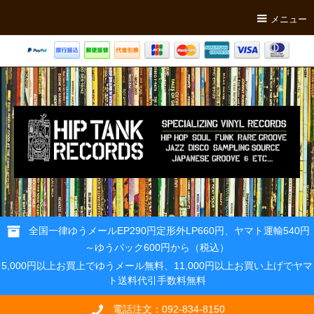
メニュー
全国一律ゆうメールEP290円定形外LP660円、ヤマト運輸540円
～ゆうパック600円から（税込）
5,000円以上お買上でゆうメール無料、11,000円以上お買い上げでヤマ
ト送料代引手数料無料
電話注文：092-834-8150