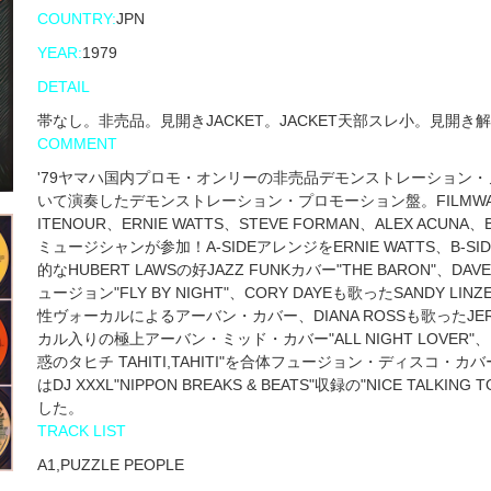
COUNTRY:
JPN
YEAR:
1979
DETAIL
帯なし。非売品。見開きJACKET。JACKET天部スレ小。見開
COMMENT
'79ヤマハ国内プロモ・オンリーの非売品デモンストレーション
いて演奏したデモンストレーション・プロモーション盤。FILMWAYS / 
ITENOUR、ERNIE WATTS、STEVE FORMAN、ALEX ACUNA
ミュージシャンが参加！A-SIDEアレンジをERNIE WATTS、B-
的なHUBERT LAWSの好JAZZ FUNKカバー"THE BARON"
ュージョン"FLY BY NIGHT"、CORY DAYEも歌ったSANDY LINZE
性ヴォーカルによるアーバン・カバー、DIANA ROSSも歌ったJERR
カル入りの極上アーバン・ミッド・カバー"ALL NIGHT LOVER"、ヴ
惑のタヒチ TAHITI,TAHITI"を合体フュージョン・ディスコ
はDJ XXXL"NIPPON BREAKS & BEATS"収録の"NICE T
した。
TRACK LIST
A1,PUZZLE PEOPLE