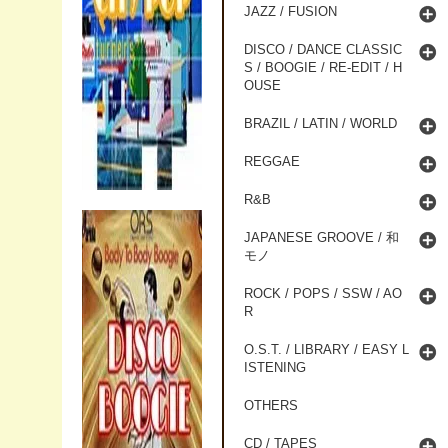
JAZZ / FUSION
DISCO / DANCE CLASSIC
S / BOOGIE / RE-EDIT / H
OUSE
BRAZIL / LATIN / WORLD
REGGAE
R&B
JAPANESE GROOVE / 和
モノ
ROCK / POPS / SSW / AO
R
O.S.T. / LIBRARY / EASY L
ISTENING
OTHERS
CD / TAPES