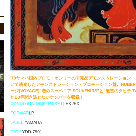
'79ヤマハ国内プロモ・オンリーの非売品デモンストレーション
いて演奏したデモンストレーション・プロモーション盤。HUBERT LA
ージ(VOYAGE)"恋のスーベニア SOUVENIRS"と"魅惑のタヒチ 
たB3等聞き逃せないナンバーを収録！
CONDITION(DISK/JACKET):
EX-/EX-
FORMAT:
LP
LABEL:
YAMAHA
CAT#:
YDD-7901