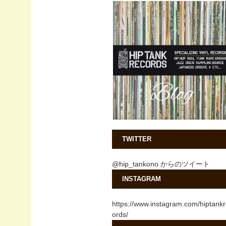
TWITTER
@hip_tankono からのツイート
INSTAGRAM
https://www.instagram.com/hiptank
ords/