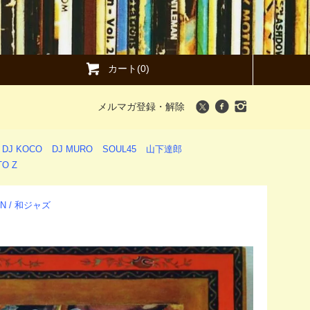
カート(0)
メルマガ登録・解除
DJ KOCO
DJ MURO
SOUL45
山下達郎
O Z
ION / 和ジャズ