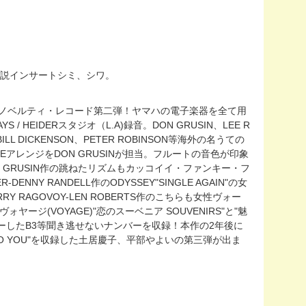
き解説インサートシミ、シワ。
・ノベルティ・レコード第二弾！ヤマハの電子楽器を全て用
HEIDERスタジオ（L.A)録音。DON GRUSIN、LEE R
、BILL DICKENSON、PETER ROBINSON等海外の名うての
SIDEアレンジをDON GRUSINが担当。フルートの音色が印象
、DAVE GRUSIN作の跳ねたリズムもカッコイイ・ファンキー・フ
R-DENNY RANDELL作のODYSSEY"SINGLE AGAIN"の女
Y RAGOVOY-LEN ROBERTS作のこちらも女性ヴォー
ォヤージ(VOYAGE)"恋のスーベニア SOUVENIRS"と"魅
・カバーしたB3等聞き逃せないナンバーを収録！本作の2年後に
ALKING TO YOU"を収録した土居慶子、平部やよいの第三弾が出ま