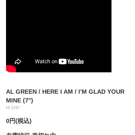
AL GREEN / HERE I AM / I'M GLAD YOUR
MINE (7")
HI 2247
0円(税込)