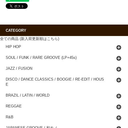
CATEGORY
全ての商品 (新入荷更新順はこちら)
HIP HOP
SOUL / FUNK / RARE GROOVE (LP+45s)
JAZZ / FUSION
DISCO / DANCE CLASSICS / BOOGIE / RE-EDIT / HOUS
E
BRAZIL / LATIN / WORLD
REGGAE
R&B
JAPANESE GROOVE / 和モノ