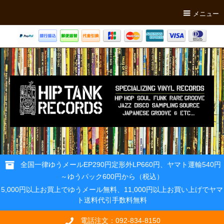
メニュー
全国一律ゆうメールEP290円定形外LP660円、ヤマト運輸540円
～ゆうパック600円から（税込）
5,000円以上お買上でゆうメール無料、11,000円以上お買い上げでヤマ
ト送料代引手数料無料
電話注文：092-834-8150