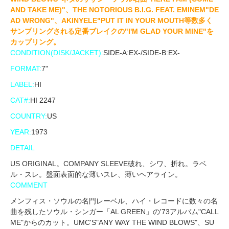
AND TAKE ME)"、THE NOTORIOUS B.I.G. FEAT. EMINEM"DE
AD WRONG"、AKINYELE"PUT IT IN YOUR MOUTH等数多く
サンプリングされる定番ブレイクの"I'M GLAD YOUR MINE"を
カップリング。
CONDITION(DISK/JACKET):
SIDE-A:EX-/SIDE-B:EX-
FORMAT:
7"
LABEL:
HI
CAT#:
HI 2247
COUNTRY:
US
YEAR:
1973
DETAIL
US ORIGINAL。COMPANY SLEEVE破れ、シワ、折れ。ラベ
ル・スレ。盤面表面的な薄いスレ、薄いヘアライン。
COMMENT
メンフィス・ソウルの名門レーベル、ハイ・レコードに数々の名
曲を残したソウル・シンガー「AL GREEN」の'73アルバム"CALL
ME"からのカット。UMC'S"ANY WAY THE WIND BLOWS"、SU