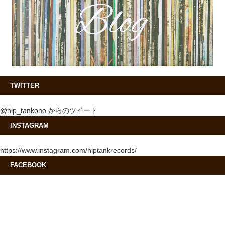
TWITTER
@hip_tankono からのツイート
INSTAGRAM
https://www.instagram.com/hiptankrecords/
FACEBOOK