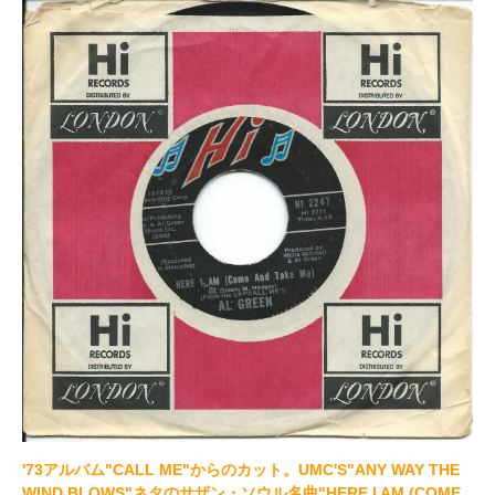
'73アルバム"CALL ME"からのカット。UMC'S"ANY WAY THE
WIND BLOWS"ネタのサザン・ソウル名曲"HERE I AM (COME