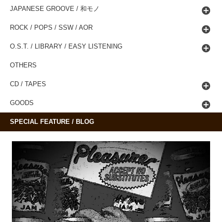
JAPANESE GROOVE / 和モノ
ROCK / POPS / SSW / AOR
O.S.T. / LIBRARY / EASY LISTENING
OTHERS
CD / TAPES
GOODS
SPECIAL FEATURE / BLOG