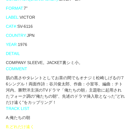
FORMAT:
7"
LABEL:
VICTOR
CAT#:
SV-6116
COUNTRY:
JPN
YEAR:
1976
DETAIL
COMPANY SLEEVE。JACKET裏シミ小。
COMMENT
肌の黒さやタレントとしてお茶の間でもオナジミ松崎しげるの'7
6シングル！両面作詩：谷川俊太郎、作曲：小室等、編曲：チト
河内。勝野洋主演のTVドラマ「俺たちの朝」主題歌に起用され
たフォーク調の"俺たちの朝"、先述のドラマ挿入歌となった"どれ
だけ遠く"をカップリング！
TRACK LIST
A,俺たちの朝
B,どれだけ遠く