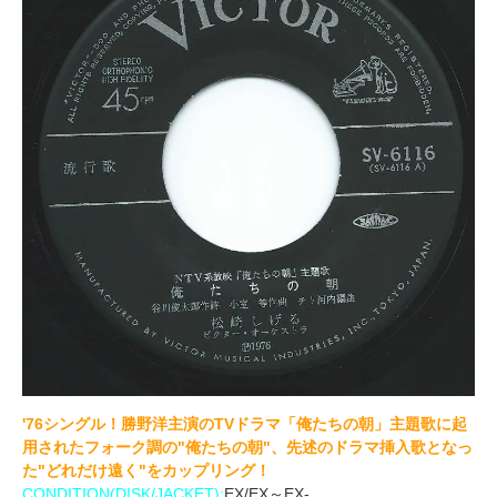
'76シングル！勝野洋主演のTVドラマ「俺たちの朝」主題歌に起
用されたフォーク調の"俺たちの朝"、先述のドラマ挿入歌となっ
た"どれだけ遠く"をカップリング！
CONDITION(DISK/JACKET):
EX/EX～EX-