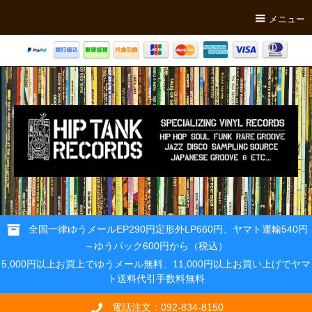
メニュー
全国一律ゆうメールEP290円定形外LP660円、ヤマト運輸540円
～ゆうパック600円から（税込）
5,000円以上お買上でゆうメール無料、11,000円以上お買い上げでヤマ
ト送料代引手数料無料
電話注文：092-834-8150