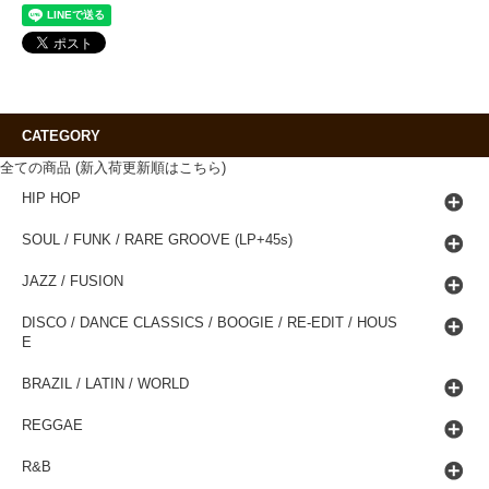
CATEGORY
全ての商品 (新入荷更新順はこちら)
HIP HOP
SOUL / FUNK / RARE GROOVE (LP+45s)
JAZZ / FUSION
DISCO / DANCE CLASSICS / BOOGIE / RE-EDIT / HOUS
E
BRAZIL / LATIN / WORLD
REGGAE
R&B