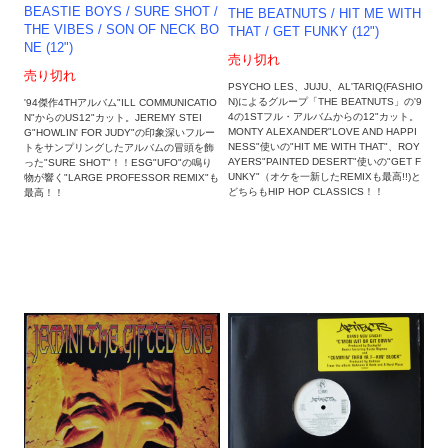
BEASTIE BOYS / SURE SHOT /
THE BEATNUTS / HIT ME WITH
THE VIBES / SON OF NECK BO
THAT / GET FUNKY (12")
NE (12")
売り切れ
売り切れ
PSYCHO LES、JUJU、AL'TARIQ(FASHIO
N)によるグループ「THE BEATNUTS」の'9
'94傑作4THアルバム"ILL COMMUNICATIO
4の1STフル・アルバムからの12"カット。
N"からのUS12"カット。JEREMY STEI
MONTY ALEXANDER"LOVE AND HAPPI
G"HOWLIN' FOR JUDY"の印象深いフルー
NESS"使いの"HIT ME WITH THAT"、ROY
トをサンプリングしたアルバムの冒頭を飾
AYERS"PAINTED DESERT"使いの"GET F
った"SURE SHOT"！！ESG"UFO"の鳴り
UNKY"（オケを一新したREMIXも最高!!)と
物が響く"LARGE PROFESSOR REMIX"も
どちらもHIP HOP CLASSICS！！
最高！！