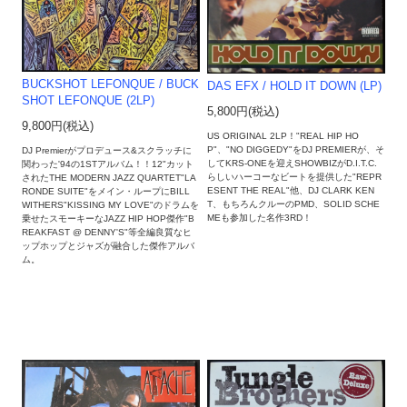
BUCKSHOT LEFONQUE / BUCK
DAS EFX / HOLD IT DOWN (LP)
SHOT LEFONQUE (2LP)
5,800円(税込)
9,800円(税込)
US ORIGINAL 2LP！"REAL HIP HO
P"、"NO DIGGEDY"をDJ PREMIERが、そ
DJ Premierがプロデュース&スクラッチに
してKRS-ONEを迎えSHOWBIZがD.I.T.C.
関わった'94の1STアルバム！！12"カット
らしいハーコーなビートを提供した"REPR
されたTHE MODERN JAZZ QUARTET"LA
ESENT THE REAL"他、DJ CLARK KEN
RONDE SUITE"をメイン・ループにBILL
T、もちろんクルーのPMD、SOLID SCHE
WITHERS"KISSING MY LOVE"のドラムを
MEも参加した名作3RD！
乗せたスモーキーなJAZZ HIP HOP傑作"B
REAKFAST @ DENNY'S"等全編良質なヒ
ップホップとジャズが融合した傑作アルバ
ム。