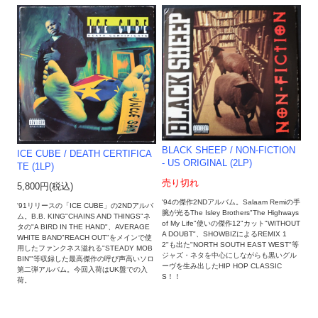
BLACK SHEEP / NON-FICTION
ICE CUBE / DEATH CERTIFICA
- US ORIGINAL (2LP)
TE (1LP)
売り切れ
5,800円(税込)
'94の傑作2NDアルバム。Salaam Remiの手
'91リリースの「ICE CUBE」の2NDアルバ
腕が光るThe Isley Brothers"The Highways
ム。B.B. KING"CHAINS AND THINGS"ネ
of My Life"使いの傑作12"カット"WITHOUT
タの"A BIRD IN THE HAND"、AVERAGE
A DOUBT"、SHOWBIZによるREMIX 1
WHITE BAND"REACH OUT"をメインで使
2"も出た"NORTH SOUTH EAST WEST"等
用したファンクネス溢れる"STEADY MOB
ジャズ・ネタを中心にしながらも黒いグル
BIN'"等収録した最高傑作の呼び声高いソロ
ーヴを生み出したHIP HOP CLASSIC
第二弾アルバム。今回入荷はUK盤での入
S！！
荷。