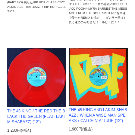
(PART II)"を乗せたHIP HOP CLASSICS"T
O'S THE BOSS"！！西の重鎮PRODUCER
ALKIN' ALL THAT JAZZ"！HIP HOP CLAS
のDJ POOHがMYRA BARNES"THE MESS
SICS！！
AGE FROM THE SOUL SISTERS"を高速
で使ったREMIXも渋め！！ダンサー受けも
良く速めのが好きなミドルビトに！！
THE 45 KING AND LAKIM SHAB
THE 45 KING / THE RED THE B
AZZ / WHEN A WISE MAN SPE
LACK THE GREEN (FEAT. LAKI
AKS / CATCHIN' A 'TUDE (12")
M SHABAZZ) (12")
1,980円(税込)
1,280円(税込)