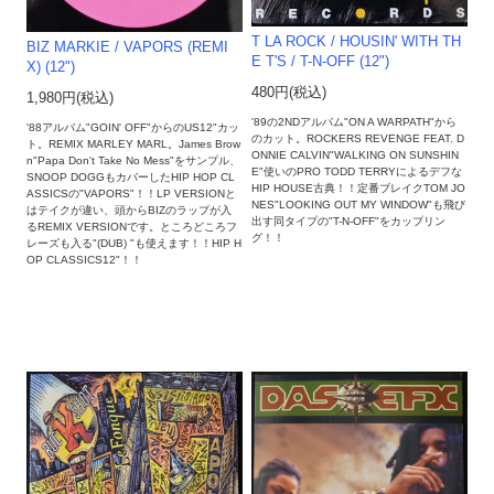
T LA ROCK ‎/ HOUSIN' WITH TH
BIZ MARKIE / VAPORS (REMI
E T'S / T-N-OFF (12")
X) (12")
480円(税込)
1,980円(税込)
'89の2NDアルバム"ON A WARPATH"から
'88アルバム"GOIN' OFF"からのUS12"カッ
のカット。ROCKERS REVENGE FEAT. D
ト。REMIX MARLEY MARL。James Brow
ONNIE CALVIN"WALKING ON SUNSHIN
n"Papa Don't Take No Mess"をサンプル、
E"使いのPRO TODD TERRYによるデフな
SNOOP DOGGもカバーしたHIP HOP CL
HIP HOUSE古典！！定番ブレイクTOM JO
ASSICSの"VAPORS"！！LP VERSIONと
NES"LOOKING OUT MY WINDOW"も飛び
はテイクが違い、頭からBIZのラップが入
出す同タイプの"T-N-OFF"をカップリン
るREMIX VERSIONです。ところどころフ
グ！！
レーズも入る"(DUB) "も使えます！！HIP H
OP CLASSICS12"！！