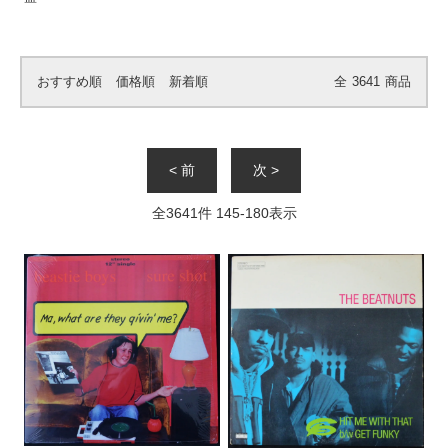
おすすめ順
価格順
新着順
全
3641
商品
< 前
次 >
全
3641
件
145
-
180
表示