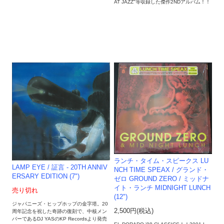
AT JAZZ"等収録した傑作2NDアルバム！！
ランチ・タイム・スピークス LU
LAMP EYE / 証言 - 20TH ANNIV
NCH TIME SPEAX / グランド・
ERSARY EDITION (7")
ゼロ GROUND ZERO / ミッドナ
イト・ランチ MIDNIGHT LUNCH
売り切れ
(12")
ジャパニーズ・ヒップホップの金字塔。20
2,500円(税込)
周年記念を祝した奇跡の復刻で、中核メン
バーであるDJ YASのKP Recordsより発売