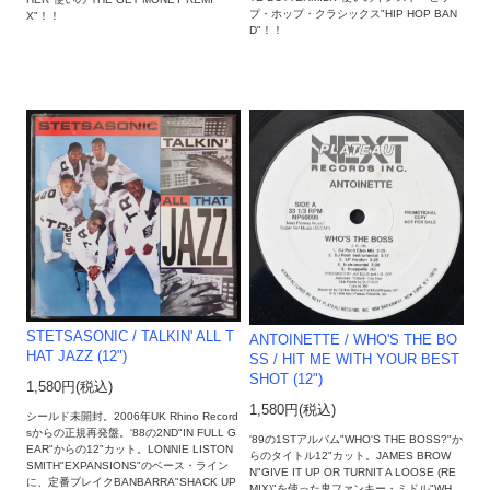
プ・ホップ・クラシックス"HIP HOP BAN
X"！！
D"！！
STETSASONIC / TALKIN' ALL T
ANTOINETTE / WHO'S THE BO
HAT JAZZ (12")
SS / HIT ME WITH YOUR BEST
SHOT (12")
1,580円(税込)
1,580円(税込)
シールド未開封。2006年UK Rhino Record
sからの正規再発盤。'88の2ND"IN FULL G
'89の1STアルバム"WHO'S THE BOSS?"か
EAR"からの12"カット。LONNIE LISTON
らのタイトル12"カット。JAMES BROW
SMITH"EXPANSIONS"のベース・ライン
N"GIVE IT UP OR TURNIT A LOOSE (RE
に、定番ブレイクBANBARRA"SHACK UP
MIX)"を使った鬼ファンキー・ミドル"WH