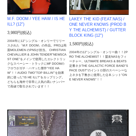
M.F. DOOM / YEE HAW / IS HE
LAKEY THE KID (FEAT.NAS) /
ILL? (12")
ONE NEVER KNOWS (PROD B
Y THE ALCHEMIST) / GUTTER
3,980円(税込)
BLOCK KING (12")
2004年に12"シングル・オンリーでリリー
1,580円(税込)
スされた「M.F. DOOM」の作品。PROは両
面MOLEMEN のPNSが担当。 CHRISTIAN
2004年の12"シングル・オンリー曲！！2P
CHEVALLIER & JOHN TENDER"NEWSCA
RO THE ALCHEMIST！！盟友NASをフィ
ST ONE"をメインで使用したエレクトリッ
ーチャー、ULTIMATE BREAKS & BEATS
クなスペーシー・トラックにMF DOOMの
定番ネタTHE GALACTIC FORCE BAND"S
フロウがガチ・ハマッた傑作"YEE HA
PACE DUST"のイントロ部のスペーシーな
W"！！AUDIO TWO"TOP BILLIN'"を効果
上ネタを下敷きに使用したQ.B.シット"ON
的に使った"IS HE ILL?"をカップリング。
E NEVER KNOWS"！！
どちらも海外で非常に人気の高いナンバー
で高値で取引されています！！