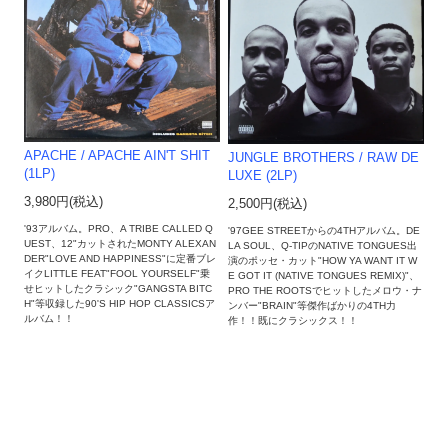
APACHE / APACHE AIN'T SHIT
JUNGLE BROTHERS / RAW DE
(1LP)
LUXE (2LP)
3,980円(税込)
2,500円(税込)
'93アルバム。PRO、A TRIBE CALLED Q
'97GEE STREETからの4THアルバム。DE
UEST、12"カットされたMONTY ALEXAN
LA SOUL、Q-TIPのNATIVE TONGUES出
DER"LOVE AND HAPPINESS"に定番ブレ
演のポッセ・カット"HOW YA WANT IT W
イクLITTLE FEAT"FOOL YOURSELF"乗
E GOT IT (NATIVE TONGUES REMIX)"、
せヒットしたクラシック"GANGSTA BITC
PRO THE ROOTSでヒットしたメロウ・ナ
H"等収録した90'S HIP HOP CLASSICSア
ンバー"BRAIN"等傑作ばかりの4TH力
ルバム！！
作！！既にクラシックス！！