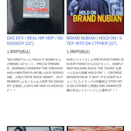
DAS EFX / REAL HIP HOP / NO
BRAND NUBIAN ‎/ HOLD ON / S
DIGGEDY (12")
TEP INTO DA CYPHER (12")
1,800円(税込)
1,080円(税込)
'95の3RDアルバム"HOLD IT DOWN"から
94年にリリースした3RD"EVERYTHING IS
のREMIX 12"カット。PRO DJ PREMIE
EVERYTHING"からの12"カット。SIMPLY
R、NORMAN CONNORS"THE CREATOR
RED"HOLDING BACK THE YEARS"を使
HAS A MASTER PLAN"使いのLP VERSIO
った泣きの名曲"HOLD ON"！！GEORGE
N他、人気の"PETE ROCK REMIX"、DJ P
BENSON"FACE IT BOY, IT'S OVER"をチ
REMIERによるこちらも人気作"NO DIGGE
ョップしたトラックが印象的な"STEP INT
DY"を収録した90'S HIP HOP CLASSICS1
O DA CYPHER"と両面LORD JAMARの手
2"！！
腕が光るレイドバックした傑作12"！！