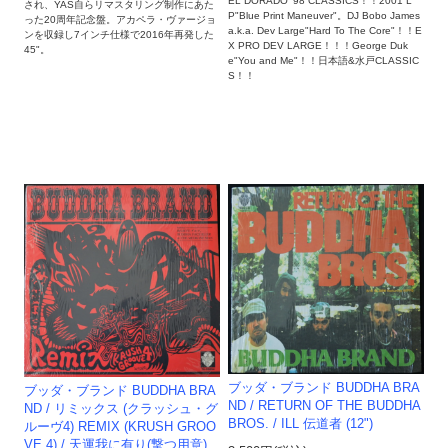
EL DORADO '98 CLASSICS！！2001 L
され、YAS自らリマスタリング制作にあた
P"Blue Print Maneuver"。DJ Bobo James
った20周年記念盤。アカペラ・ヴァージョ
a.k.a. Dev Large"Hard To The Core"！！E
ンを収録し7インチ仕様で2016年再発した
X PRO DEV LARGE！！！George Duk
45"。
e"You and Me"！！日本語&水戸CLASSIC
S！！
ブッダ・ブランド BUDDHA BRA
ブッダ・ブランド BUDDHA BRA
ND / RETURN OF THE BUDDHA
ND / リミックス (クラッシュ・グ
BROS. / ILL 伝道者 (12")
ルーヴ4) REMIX (KRUSH GROO
VE 4) / 天運我に有り(撃つ用意)