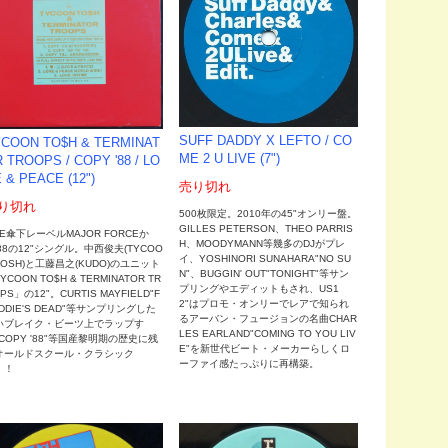
SUFF DADDY X LEFTO / CO
COON TO$H & TERMINAT
ME 2 U LIVE (7")
 TROOPS / COPY '88 / LO
 & PEACE (12")
売り切れ
り切れ
500枚限定。2010年の45"オンリー盤。
GILLES PETERSON、THEO PARRIS
LE傘下レーベルMAJOR FORCEか
H、MOODYMANN等幾多のDJがプレ
88の12"シングル。中西俊夫(TYCOO
イ、YOSHINORI SUNAHARA"NO SU
TOSH)と工藤昌之(KUDO)のユニット
N"、BUGGIN' OUT"TONIGHT"等サン
YCOON TO$H & TERMINATOR TR
プリングやエディットもされ、US1
PS」の12"。CURTIS MAYFIELD"F
2"はプロモ・オンリーでレアで知られ
DDIE'S DEAD"等サンプリングした
るアーバン・フュージョンの名曲CHAR
いブレイク・ビーツ上でラップす
LES EARLAND"COMING TO YOU LIV
COPY '88"等国産黎明期の歴史に残
E"を新世代ビート・メーカーらしくロ
オールドスクール・クラシック
ーファイ感たっぷりに再構築。
！！