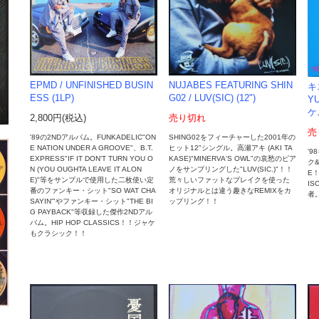
EPMD / UNFINISHED BUSIN
NUJABES FEATURING SHIN
キ
ESS (1LP)
G02 / LUV(SIC) (12")
Y
ケニ
2,800円(税込)
売り切れ
売
'89の2NDアルバム。FUNKADELIC"ON
SHING02をフィーチャーした2001年の
E NATION UNDER A GROOVE"、B.T.
ヒット12"シングル。高瀬アキ (AKI TA
'
EXPRESS"IF IT DON'T TURN YOU O
KASE)"MINERVA'S OWL"の哀愁のピア
ク&
N (YOU OUGHTA LEAVE IT ALON
ノをサンプリングした"LUV(SIC.)"！！
E！
E)"等をサンプルで使用した二枚使い定
荒々しいファットなブレイクを使った
I
番のファンキー・シット"SO WAT CHA
オリジナルとは違う趣きなREMIXをカ
者
SAYIN'"やファンキー・シット"THE BI
ップリング！！
G PAYBACK"等収録した傑作2NDアル
バム。HIP HOP CLASSICS！！ジャケ
もクラシック！！