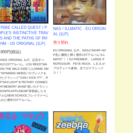
TRIBE CALLED QUEST / P
NAS / ILLMATIC - EU ORIGIN
PLE'S INSTINCTIVE TRAV
AL (1LP)
S AND THE PATHS OF RH
売り切れ
HM - US ORIGINAL (1LP)
EU ORIGINAL 1LP。NASの'94HIP HO
,800円(税込)
P史に燦然と輝く傑作1STアルバム"ILL
MATIC"！！DJ PREMIER 、LARGE P
ANCE ORIGINAL 1LP。記念すべ
ROFESSOR、PETE ROCK、L.E.S.が
90の1STアルバム。LOU REED"WA
プロデュース参加。全てがクラシック
 ON THE WILD SIDE"にLONNIE SM
ス！！
H"SPINNING WHEEL"のブレイクを
たクラシック"CAN I KICK IT?"、R
P”DAYLIGHT"&"ROTARY CONNEC
ON"MEMORY BAND"使いのクラシッ
BONITA APPLEBUM"等収録したカ
フルなNEW SCHOOLフレイヴァーに
られた傑作1STアルバム。