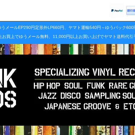
うメールEP290円定形外LP660円、ヤマト運輸540円～ゆうパック60
円以上お買上でゆうメール無料、11,000円以上お買い上げでヤマト送料代