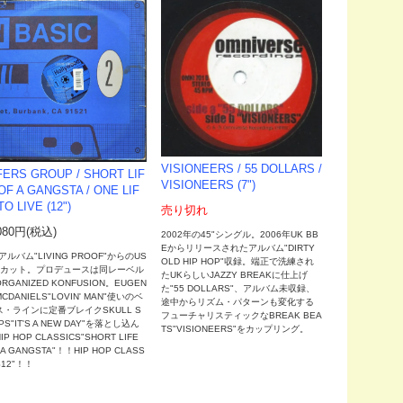
VISIONEERS / 55 DOLLARS /
FERS GROUP / SHORT LIF
VISIONEERS (7")
OF A GANGSTA / ONE LIF
TO LIVE (12")
売り切れ
080円(税込)
2002年の45"シングル。2006年UK BB
Eからリリースされたアルバム"DIRTY
2アルバム"LIVING PROOF"からのUS
OLD HIP HOP"収録。端正で洗練され
2"カット。プロデュースは同レーベル
たUKらしいJAZZY BREAKに仕上げ
RGANIZED KONFUSION。EUGEN
た"55 DOLLARS"、アルバム未収録、
MCDANIELS"LOVIN' MAN"使いのベ
途中からリズム・パターンも変化する
ス・ラインに定番ブレイクSKULL S
フューチャリスティックなBREAK BEA
PS"IT'S A NEW DAY"を落とし込ん
TS"VISIONEERS"をカップリング。
IP HOP CLASSICS"SHORT LIFE
 A GANGSTA"！！HIP HOP CLASS
S12"！！