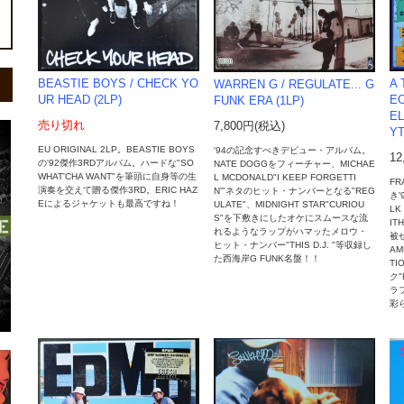
A 
BEASTIE BOYS / CHECK YO
WARREN G / REGULATE... G
EO
UR HEAD (2LP)
FUNK ERA (1LP)
EL
売り切れ
7,800円(税込)
YT
EU ORIGINAL 2LP。BEASTIE BOYS
'94の記念すべきデビュー・アルバム。
12
の'92傑作3RDアルバム。ハードな"SO
NATE DOGGをフィーチャー、MICHAE
WHAT'CHA WANT"を筆頭に自身等の生
L MCDONALD"I KEEP FORGETTI
FR
演奏を交えて贈る傑作3RD。ERIC HAZ
N'"ネタのヒット・ナンバーとなる"REG
き'
Eによるジャケットも最高ですね！
ULATE"、MIDNIGHT STAR"CURIOU
LK
S"を下敷きにしたオケにスムースな流
IT
れるようなラップがハマッたメロウ・
被せ
ヒット・ナンバー"THIS D.J. "等収録し
AM
た西海岸G FUNK名盤！！
TI
ク"
ラ
彩