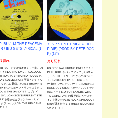
R IBU / I'M THE PEACEMA
YG'Z ‎/ STREET NIGGA (DO O
R / IBU GETS LYRICAL (1
R DIE) (PROD BY PETE ROC
K) (12")
り切れ
売り切れ
IR IBU」の'89の12"オンリー曲。DJ
US ORIGINAL PROMO ONLY 12"！！
ORY"HEAR NO EVIL"、KOCO A.K.
PETE ROCKがバックアップした6曲入
SHIMOKITA"SHIMOKITA HOUSE (K
りEP"STREET NIGGA"からの12"カッ
O'S COLLECTION)"等数々のミドル
ト。DJ KOCO"HIP HOP MIX SHO
ックスに収録、JAMES BROWN"S
W"収録、AVERAGE WHITE BAND"SC
PER BAD"のホーン・リフを上ネタに
HOOL BOY CRUSH"(鈴ハイハットです
OL & THE GANG"N.T."のブレイ
ね)のビートにOHIO PLAYERS"WHA
SYL JOHNSON"DIFFERENT STR
T'S GOING ON?"の後半部のベースラ
KES"を絡ませたファンキー・ミド
インを抜いたPETE ROCKのPRODUCT
クラシックス"I'M THE PEACEMA
IONが冴えわたる"STREET NIGGA (DO
R"！！
OR DIE)"！！