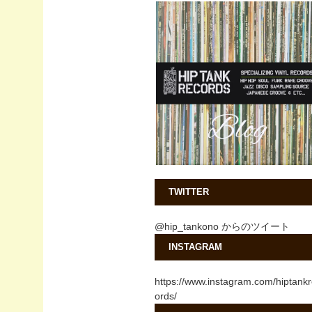
TWITTER
@hip_tankono からのツイート
INSTAGRAM
https://www.instagram.com/hiptank
ords/