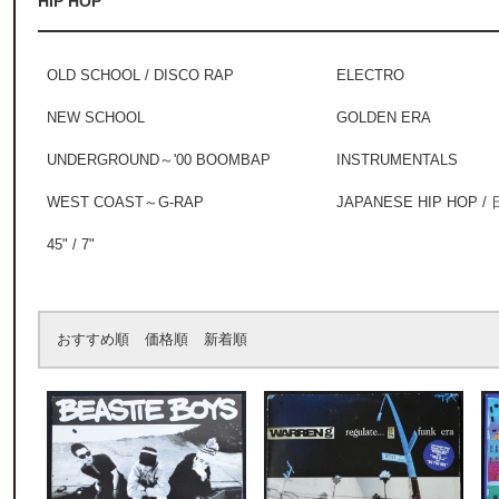
HIP HOP
OLD SCHOOL / DISCO RAP
ELECTRO
NEW SCHOOL
GOLDEN ERA
UNDERGROUND～'00 BOOMBAP
INSTRUMENTALS
WEST COAST～G-RAP
JAPANESE HIP HOP
45" / 7"
おすすめ順
価格順
新着順