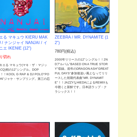
エる マキュウ KIERU MAK
ZEEBRA / MR. DYNAMITE (1
U / ナンジャイ NANJAI / イ
2")
エ IKENIE (12")
780円(税込)
り切れ
2000年リリースの12"シングル！！2N
Dアルバム"BASED ON A TRUE STOR
98キエる マキュウ(マキ・ザ・マジッ
Y"収録。前年のDRAGON ASH"GREAT
CQ)初の12"シングル。DOP
FUL DAYS"参加後追い風となってリリ
！！KOOL G RAP & DJ POLO"PO
ースした初期代表曲"MR. DYNAMIT
SON"ジャケ・サンプリング。第三の忍
E"！！JAZZYなHIEDAによるREMIXも
。
今聴くと新鮮です。日本語ラップ・ク
ラシックス！！