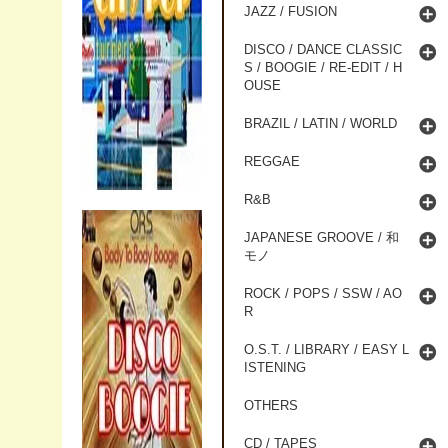
JAZZ / FUSION
DISCO / DANCE CLASSIC
S / BOOGIE / RE-EDIT / H
OUSE
BRAZIL / LATIN / WORLD
REGGAE
R&B
JAPANESE GROOVE / 和
モノ
ROCK / POPS / SSW / AO
R
O.S.T. / LIBRARY / EASY L
ISTENING
OTHERS
CD / TAPES