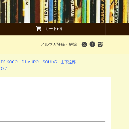
カート(0)
メルマガ登録・解除
DJ KOCO
DJ MURO
SOUL45
山下達郎
O Z