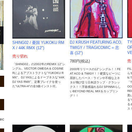
TY
DJ KRUSH FEATURING ACO,
SHING02 / 憂国 YUKOKU RM
OR
TWIGY / TRAGICOMIC = 悲
X / 44K RMX (12")
VE
喜 (12")
売り切れ
売
780円(税込)
「SHING02」の2002年のREMIX 12"シ
ングル。VECTOR OMEGA & COSINE
FI
2000年リリースの12"シングル！！FE
Rによるアブストラクトな"YUKOKU R
ら'
AT ACO & TWIGY！！硬質なビーツに
MX"、DJ YASによるドープネスな"44K
N 
屈折したベース・ラインや不穏な上ネ
DJ YAS RMX"、定番ブレイクを使っ
「T
タが飛び交う日本語ラップ・クラシッ
た"ULTRA-H"の全3曲インスト付。
OO
クス！！浮遊感溢れるDJ SPINNAらし
RE
いBEYOND REAL MIXをカップリン
黒
グ！！
る"
る
ス
rec