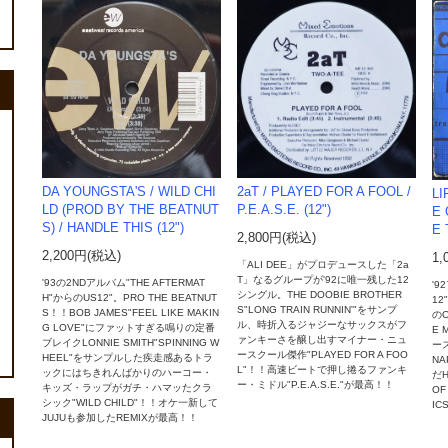
2aT / PLAYED FOR A FOOL /
DA YOUNGSTA'S / WILD CHI
LI
P.E.A.S.E. (12")
LD (PROD BY THE BEATNUT
E 
S) / HANDLE THIS (12")
E 
2,800円(税込)
2,200円(税込)
1,
「ALI DEE」がプロデュースした「2a
T」なるグループが'92に唯一残した12
'93の2NDアルバム"THE AFTERMAT
'9
シングル。THE DOOBIE BROTHER
H"からのUS12"。PRO THE BEATNUT
1
S"LONG TRAIN RUNNIN'"をサンプ
S！！BOB JAMES"FEEL LIKE MAKIN
のO
ル、時折入るジャジーなサックスがフ
G LOVE"にファットすぎる鳴りの定番
E 
ァンキーさを醸し出すマイナー・ニュ
ブレイクLONNIE SMITH"SPINNING W
ー
ースクール傑作"PLAYED FOR A FOO
HEEL"をサンプルした疾走感あるトラ
NA
L"！！高速ビートで押し捲るファンキ
ックにはちきれんばかりのハーコー・
だH
ー・ミドル"P.E.A.S.E."が最高！！
キッズ・ラップがガチ・ハマッたクラ
OF
シック"WILD CHILD"！！オケ一新して
IC
JUJUも参加したREMIXが最高！！