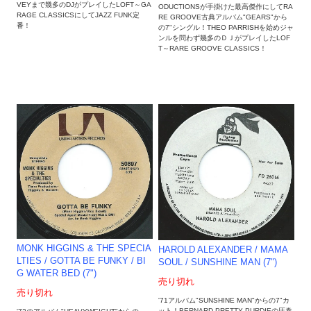
VEYまで幾多のDJがプレイしたLOFT～GA
ODUCTIONSが手掛けた最高傑作にしてRA
RAGE CLASSICSにしてJAZZ FUNK定
RE GROOVE古典アルバム"GEARS"から
番！
の7"シングル！THEO PARRISHを始めジャ
ンルを問わず幾多のＤＪがプレイしたLOF
T～RARE GROOVE CLASSICS！
MONK HIGGINS & THE SPECIA
HAROLD ALEXANDER / MAMA
LTIES / GOTTA BE FUNKY / BI
SOUL / SUNSHINE MAN (7")
G WATER BED (7")
売り切れ
売り切れ
'71アルバム"SUNSHINE MAN"からの7"カ
ット！BERNARD PRETTY PURDIEの圧巻