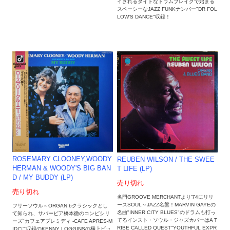
イされるタイトなドラムブレイクで始まる
スペーシーなJAZZ FUNKナンバー"DR FOL
LOW'S DANCE"収録！
ROSEMARY CLOONEY,WOODY
REUBEN WILSON / THE SWEE
HERMAN & WOODY'S BIG BAN
T LIFE (LP)
D / MY BUDDY (LP)
売り切れ
売り切れ
名門GROOVE MERCHANTより'74にリリ
ースSOUL～JAZZ名盤！MARVIN GAYEの
フリーソウル～ORGAN bクラシックとし
名曲"INNER CITY BLUES"のドラムも打っ
て知られ、サバービア橋本徹のコンピシリ
てるインスト・ソウル・ジャズカバーはA T
ーズ"カフェアプレミディ -CAFE APRES-M
RIBE CALLED QUEST"YOUTHFUL EXPR
IDI"に収録のKENNY LOGGINSの極上ビッ