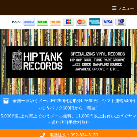
メニュー
全国一律ゆうメールEP290円定形外LP660円、ヤマト運輸540円
～ゆうパック600円から（税込）
5,000円以上お買上でゆうメール無料、11,000円以上お買い上げでヤマ
ト送料代引手数料無料
電話注文：092-834-8150