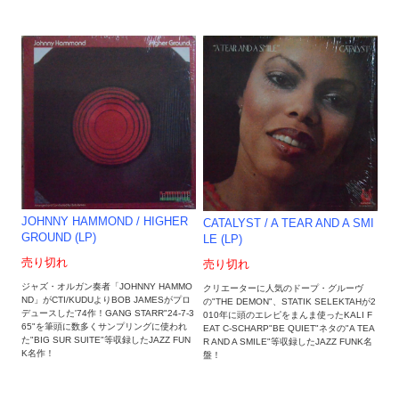
JOHNNY HAMMOND / HIGHER
CATALYST / A TEAR AND A SMI
GROUND (LP)
LE (LP)
売り切れ
売り切れ
ジャズ・オルガン奏者「JOHNNY HAMMO
クリエーターに人気のドープ・グルーヴ
ND」がCTI/KUDUよりBOB JAMESがプロ
の"THE DEMON"、STATIK SELEKTAHが2
デュースした'74作！GANG STARR"24-7-3
010年に頭のエレピをまんま使ったKALI F
65"を筆頭に数多くサンプリングに使われ
EAT C-SCHARP"BE QUIET"ネタの"A TEA
た"BIG SUR SUITE"等収録したJAZZ FUN
R AND A SMILE"等収録したJAZZ FUNK名
K名作！
盤！