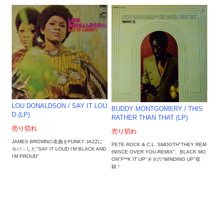
LOU DONALDSON / SAY IT LOU
BUDDY MONTGOMERY / THIS
D (LP)
RATHER THAN THAT (LP)
売り切れ
売り切れ
JAMES BROWNの名曲をFUNKY JAZZに
PETE ROCK & C.L. SMOOTH"THEY REM
カバ－した"SAY IT LOUD I'M BLACK AND
INISCE OVER YOU-REMIX"、BLACK MO
I'M PROUD"
ON"F**K IT UP"ネタの"WINDING UP"収
録！