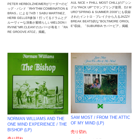
AUL NICE × PHILL MOST CHILL)の7"シン
PETER HERBOLZHEIMERがリーダーのビ
グル"PACK UP"でサンプリング使用、DJ M
ッグ・バンド「RHYTHM COMBINATION &
URO"SPRING & SUMMER 2008"にも収録
BRAS」による'74作！SABU MARTINEZ、
されたイントロ・ブレイクから入るJAZZY
HERB GELLER参加！打ってるドラムとグ
BREAK BEATS的な"BOLTIMORE ORIOL
ルーヴィーな演奏が素晴らしいWELDON I
E"収録。「SUBURBIA サバービア」掲載
RVINE"MR.CLEAN"のカバーが有名！「RA
RE GROOVE ATOZ」掲載。
SAM MOST / FROM THE ATTIC
NORMAN WILLIAMS AND THE
OF MY MIND (LP)
ONE MIND EXPERIENCE / THE
BISHOP (LP)
売り切れ
売り切れ