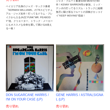
ジャズ・フルート奏者SAM MOSTの'80
作！KENNY BARRON等が参加。ミッド・
ベイエリア出身のジャズ・サックス奏者
テンポの打ってるリズム・トラックに縦横
「NORMAN WILLIAMS」の'76スピリチュ
無尽に駆け巡るフルートの演奏がカッコイ
アル・ジャズ名作！打ってるドラム・ブレ
イ"KEEP MOVING"収録！
イクから入るJAZZ FUNK"MR. PEABOD
Y"他、クリエーター、トラック・メーカー
にもオススメな全体を通して聴ける&使え
る一枚！
GENE HARRIS / ASTRALSIGNA
DON SUGARCANE HARRIS /
L (LP)
I'M ON YOUR CASE (LP)
売り切れ
売り切れ