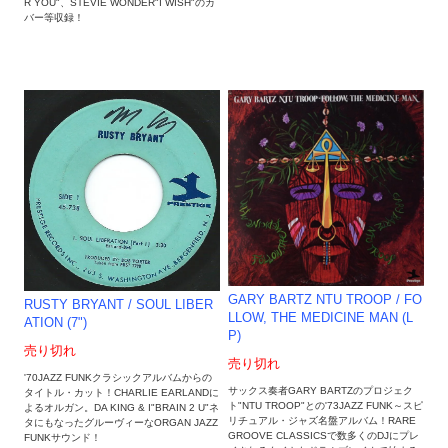
R YOU"、STEVIE WONDER"I WISH"のカ
バー等収録！
GARY BARTZ NTU TROOP / FO
RUSTY BRYANT / SOUL LIBER
LLOW, THE MEDICINE MAN (L
ATION (7")
P)
売り切れ
売り切れ
'70JAZZ FUNKクラシックアルバムからの
サックス奏者GARY BARTZのプロジェク
タイトル・カット！CHARLIE EARLANDに
ト"NTU TROOP"との'73JAZZ FUNK～スピ
よるオルガン。DA KING & I"BRAIN 2 U"ネ
リチュアル・ジャズ名盤アルバム！RARE
タにもなったグルーヴィーなORGAN JAZZ
GROOVE CLASSICSで数多くのDJにプレ
FUNKサウンド！