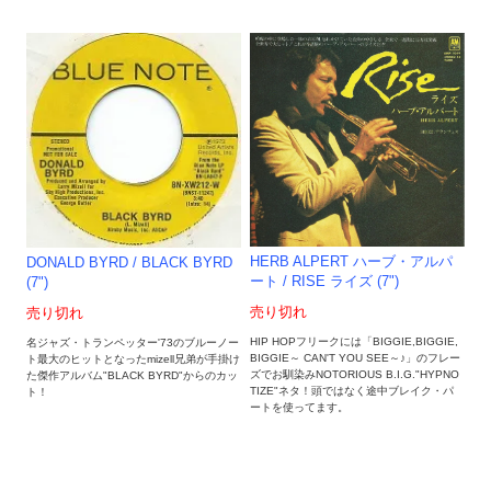
HERB ALPERT ハーブ・アルパ
DONALD BYRD / BLACK BYRD
ート / RISE ライズ (7")
(7")
売り切れ
売り切れ
HIP HOPフリークには「BIGGIE,BIGGIE,
名ジャズ・トランペッター'73のブルーノー
BIGGIE～ CAN'T YOU SEE～♪」のフレー
ト最大のヒットとなったmizell兄弟が手掛け
ズでお馴染みNOTORIOUS B.I.G."HYPNO
た傑作アルバム"BLACK BYRD"からのカッ
TIZE"ネタ！頭ではなく途中ブレイク・パ
ト！
ートを使ってます。