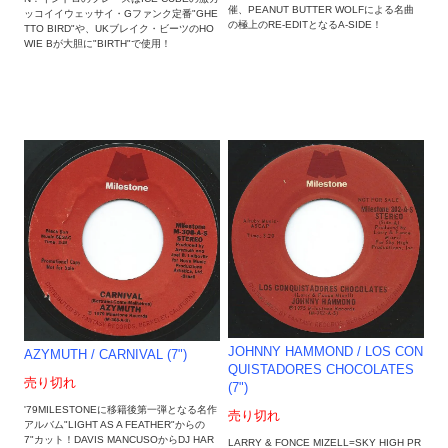
催、PEANUT BUTTER WOLFによる名曲
ッコイイウェッサイ・Gファンク定番"GHE
の極上のRE-EDITとなるA-SIDE！
TTO BIRD"や、UKブレイク・ビーツのHO
WIE Bが大胆に"BIRTH"で使用！
JOHNNY HAMMOND / LOS CON
AZYMUTH / CARNIVAL (7")
QUISTADORES CHOCOLATES
売り切れ
(7")
'79MILESTONEに移籍後第一弾となる名作
売り切れ
アルバム"LIGHT AS A FEATHER"からの
7"カット！DAVIS MANCUSOからDJ HAR
LARRY & FONCE MIZELL=SKY HIGH PR