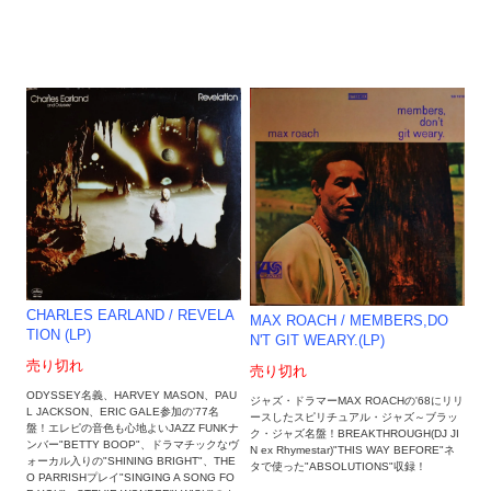
CHARLES EARLAND / REVELA
MAX ROACH / MEMBERS,DO
TION (LP)
N'T GIT WEARY.(LP)
売り切れ
売り切れ
ODYSSEY名義、HARVEY MASON、PAU
ジャズ・ドラマーMAX ROACHの'68にリリ
L JACKSON、ERIC GALE参加の'77名
ースしたスピリチュアル・ジャズ～ブラッ
盤！エレピの音色も心地よいJAZZ FUNKナ
ク・ジャズ名盤！BREAKTHROUGH(DJ JI
ンバー"BETTY BOOP"、ドラマチックなヴ
N ex Rhymestar)"THIS WAY BEFORE"ネ
ォーカル入りの"SHINING BRIGHT"、THE
タで使った"ABSOLUTIONS"収録！
O PARRISHプレイ"SINGING A SONG FO