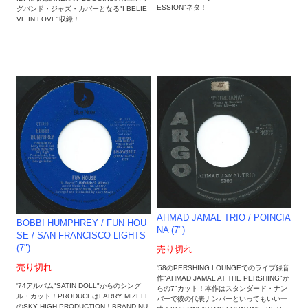
ESSION"ネタ！
グバンド・ジャズ・カバーとなる"I BELIE
VE IN LOVE"収録！
AHMAD JAMAL TRIO / POINCIA
BOBBI HUMPHREY / FUN HOU
NA (7")
SE / SAN FRANCISCO LIGHTS
(7")
売り切れ
売り切れ
'58のPERSHING LOUNGEでのライブ録音
作"AHMAD JAMAL AT THE PERSHING"か
'74アルバム"SATIN DOLL"からのシング
らの7"カット！本作はスタンダード・ナン
ル・カット！PRODUCEはLARRY MIZELL
バーで彼の代表ナンバーといってもいい一
のSKY HIGH PRODUCTION！BRAND NU