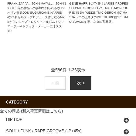
GENE HARRISの'74作！LARGE PROFES
FRANK ZAPPA、JOHN MAYALL、JOHNN
SOR"MACK DON ILLZ"、MADKAP"PROO
Y OTIS等の作品への参加で知られるヴァイ
F IS IN DA PUDDIN'"MIC GERONIMO"MA
オリン奏者DON SUGARCANE HARRIS
STA I.C."の上ネタのINTERLUDE曲"REBAT
の'74初セルフ・プロデュース作となるMP
O SUMMER"等、ネタの宝庫盤！
Sからのジャズ・ロック・アルバム！クリ
エーターやトラック・メーカーにオスス
メ！
全
586
件
1
-
36
表示
< 前
次 >
CATEGORY
全ての商品 (新入荷更新順はこちら)
HIP HOP
SOUL / FUNK / RARE GROOVE (LP+45s)