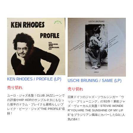
KEN RHODES / PROFILE (LP)
USCHI BRUNING / SAME (LP)
売り切れ
売り切れ
ユーロ・ジャズ名盤！CLUB JAZZシーンで
旧東ドイツのジャズ～ソウルシンガー「ウ
の評価やHIP HOPのサンプルネタにもなっ
ッシ・ブリューニング」の'82作！東欧ジャ
た後半のドラム・ブレイクも素晴らしいブ
ズ・ヴォーカル人気盤！STEVIE WONDE
レイク・ビーツ・ジャズ"THE PROFILE"収
R"YOU ARE THE SUNSHINE OF MY LIF
録！
E"をブラジリアン風味にカバーしたDJに人
気のB4！