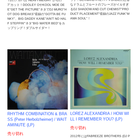
'72のアルバム"HEAVYWEIGHT"からの
なドラムとフルートのフレーズがイルすぎ
7"カット！DOOLEY OやKOOL MOE DE
るDJ SHADOW AND CUT CHEMIST"PRO
E"GET THE PICTURE"ネタでDJ MURO"H
DUCT PLACEMENT"収録のJAZZ FUNK"M
OT DOG BREAKS"収録の"GOTTA BE FU
AMA SOUL"！
NKY"、BIG DADDY KANE"AIN'T NO HAL
F STEPPIN'"ネタ"BIG WATER BED"をカ
ップリング！ダブルサイダー！
LOREZ ALEXANDRIA / HOW WI
RHYTHM COMBINATION & BRA
LL I REMEMBER YOU? (LP)
SS (Peter Herbolzheimer) / WAIT
AMINUTE (LP)
売り切れ
売り切れ
2012年にはFABREEZE BROTHERS (DJ P