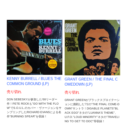
KENNY BURRELL / BLUES THE
GRANT GREEN / THE FINAL C
COMMON GROUND (LP)
OMEDOWN (LP)
売り切れ
売り切れ
DON SEBESKYが参加した'68リーダー
GRANT GREENがブラックスプロイテーシ
作！PETE ROCKも"GO WITH THE FLO
ョンに挑戦した'72の"THE FINAL COME-D
W"でS.O.U.L.のカバー・ヴァージョンをサ
OWN"サントラ！DIGABLE PLANETS"BL
ンプリングしたRICHARD EVANSによる名
ACK EGO"ネタの"LUANNA'S THEME"、
作"BURNING SPEAR"を収録！
U.F.O."LOUD MINORITY"ネタの"TRAVELI
NG TO GET TO DOC"等収録！