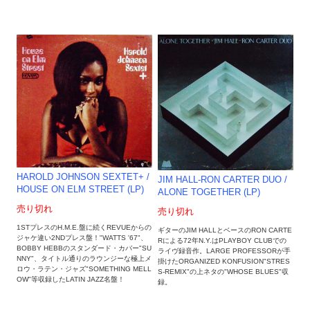
HAROLD JOHNSON SEXTET+ /
JIM HALL-RON CARTER DUO /
HOUSE ON ELM STREET (LP)
ALONE TOGETHER (LP)
売り切れ
売り切れ
1STプレスのH.M.E.盤に続くREVUEからの
ギターのJIM HALLとベースのRON CARTE
ジャケ違い2NDプレス盤！"WATTS '67"、
Rによる72年N.Y.はPLAYBOY CLUBでの
BOBBY HEBBのスタンダード・カバー"SU
ライヴ録音作。LARGE PROFESSORが手
NNY"、タイトル通りのラウンジーな極上メ
掛けたORGANIZED KONFUSION"STRES
ロウ・ラテン・ジャズ"SOMETHING MELL
S-REMIX"の上ネタの"WHOSE BLUES"収
OW"等収録したLATIN JAZZ名盤！
録。