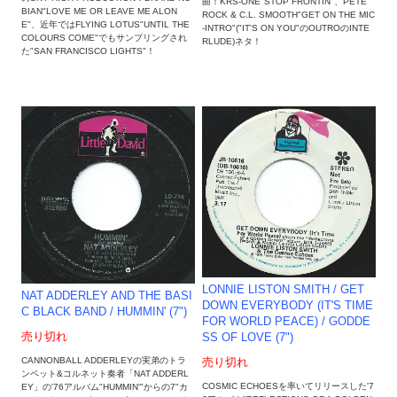
曲！KRS-ONE"STOP FRONTIN"、PETE
BIAN"LOVE ME OR LEAVE ME ALON
ROCK & C.L. SMOOTH"GET ON THE MIC
E"、近年ではFLYING LOTUS"UNTIL THE
-INTRO"("IT'S ON YOU"のOUTROのINTE
COLOURS COME"でもサンプリングされ
RLUDE)ネタ！
た"SAN FRANCISCO LIGHTS"！
LONNIE LISTON SMITH / GET
NAT ADDERLEY AND THE BASI
DOWN EVERYBODY (IT'S TIME
C BLACK BAND / HUMMIN' (7")
FOR WORLD PEACE) / GODDE
売り切れ
SS OF LOVE (7")
CANNONBALL ADDERLEYの実弟のトラ
売り切れ
ンペット&コルネット奏者「NAT ADDERL
COSMIC ECHOESを率いてリリースした'7
EY」の'76アルバム"HUMMIN'"からの7"カ