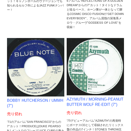
6アルバム"REFLECTIONS OF A GOLDEN
ット！キャノンボールのヴァージョンでも
DREAM"からの7"カット！タイトなドラム
知られるセルフ作によるJAZZ FUNKナンバ
と唸るベース、ホーン隊が一体となって贈
ー！
るCOSMIC DISCO FUSIONの"GET DOWN
EVERYBODY"、アルバム屈指の深海系メ
ロウ・グルーヴ"GODDESS OF LOVE"を
収録！
AZYMUTH / MORNING-PEANUT
BOBBY HUTCHERSON / UMMH
BUTTER WOLF RE-EDIT (7")
(7")
売り切れ
売り切れ
'75デビューアルバム"AZIMUTH"の再発時
'71のアルバム"SAN FRANCISCO"からの
にボーナスCDとして収録されたリミックス
7"カット！PRODUCEはDUKE PEARSO
盤の作品の7インチ！STONES THROW主
N！イントロのフレーズは‎ICE CUBEの激カ