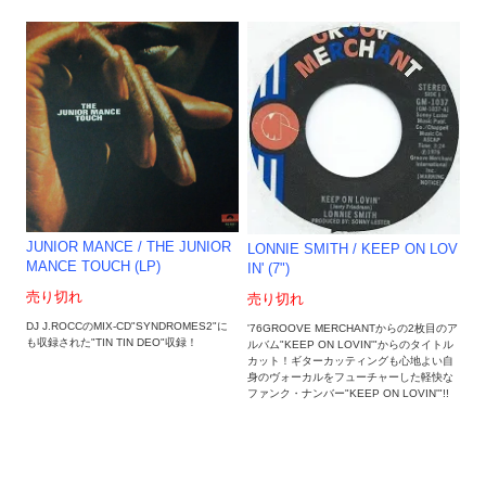
JUNIOR MANCE / THE JUNIOR
LONNIE SMITH / KEEP ON LOV
MANCE TOUCH (LP)
IN' (7")
売り切れ
売り切れ
DJ J.ROCCのMIX-CD"SYNDROMES2"に
'76GROOVE MERCHANTからの2枚目のア
も収録された"TIN TIN DEO"収録！
ルバム"KEEP ON LOVIN'"からのタイトル
カット！ギターカッティングも心地よい自
身のヴォーカルをフューチャーした軽快な
ファンク・ナンバー"KEEP ON LOVIN'"!!