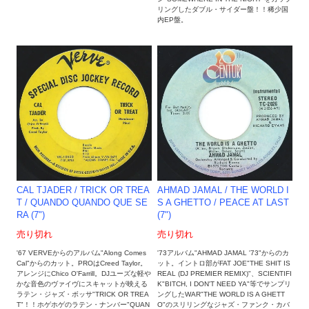
リングしたダブル・サイダー盤！！稀少国
内EP盤。
AHMAD JAMAL ‎/ THE WORLD I
CAL TJADER / TRICK OR TREA
S A GHETTO / PEACE AT LAST
T / QUANDO QUANDO QUE SE
(7")
RA (7")
売り切れ
売り切れ
'73アルバム"AHMAD JAMAL '73"からのカ
'67 VERVEからのアルバム"Along Comes
ット。イントロ部がFAT JOE"THE SHIT IS
Cal"からのカット。PROはCreed Taylor。
REAL (DJ PREMIER REMIX)"、SCIENTIFI
アレンジにChico O'Farrill。DJユーズな軽や
K"BITCH, I DON'T NEED YA"等でサンプリ
かな音色のヴァイヴにスキャットが映える
ングしたWAR"THE WORLD IS A GHETT
ラテン・ジャズ・ボッサ"TRICK OR TREA
O"のスリリングなジャズ・ファンク・カバ
T"！！ホゲホゲのラテン・ナンバー"QUAN