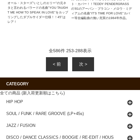
オール・スターズ"いとしのエリー"の元ネ
ト・カバー！！TEDDY PENDERGRASS
タと言われるバラードの名曲"YOU TAUGH
の'81のアーバン・ブラコン・メロウ・ミデ
T ME HOW TO SPEAK IN LOVE"をカップ
ィアムの名曲"IT'S TIME FOR LOVE"カバ
リングしたダブルサイダー仕様！！45"は
ー等全編駄曲の無い充実の1984年作品。
レア！
全
586
件
253
-
288
表示
< 前
次 >
CATEGORY
全ての商品 (新入荷更新順はこちら)
HIP HOP
SOUL / FUNK / RARE GROOVE (LP+45s)
JAZZ / FUSION
DISCO / DANCE CLASSICS / BOOGIE / RE-EDIT / HOUS