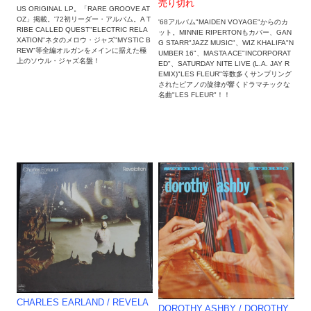
売り切れ
US ORIGINAL LP。「RARE GROOVE AT
OZ」掲載。'72初リーダー・アルバム。A T
'68アルバム"MAIDEN VOYAGE"からのカ
RIBE CALLED QUEST"ELECTRIC RELA
ット。MINNIE RIPERTONもカバー、GAN
XATION"ネタのメロウ・ジャズ"MYSTIC B
G STARR"JAZZ MUSIC"、WIZ KHALIFA"N
REW"等全編オルガンをメインに据えた極
UMBER 16"、MASTA ACE"INCORPORAT
上のソウル・ジャズ名盤！
ED"、SATURDAY NITE LIVE (L.A. JAY R
EMIX)"LES FLEUR"等数多くサンプリング
されたピアノの旋律が響くドラマチックな
名曲"LES FLEUR"！！
CHARLES EARLAND / REVELA
DOROTHY ASHBY ‎/ DOROTHY