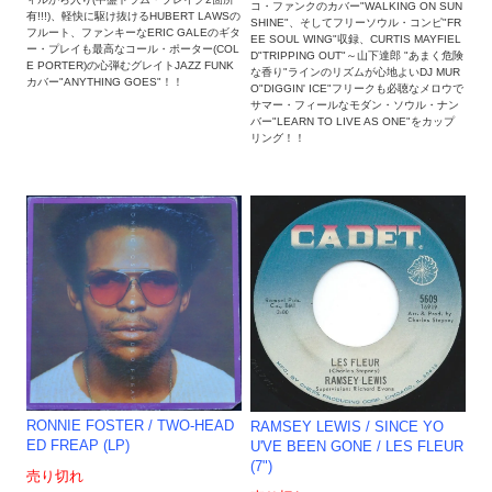
コ・ファンクのカバー"WALKING ON SUN
有!!!)、軽快に駆け抜けるHUBERT LAWSの
SHINE"、そしてフリーソウル・コンピ"FR
フルート、ファンキーなERIC GALEのギタ
EE SOUL WING"収録、CURTIS MAYFIEL
ー・プレイも最高なコール・ポーター(COL
D"TRIPPING OUT"～山下達郎 "あまく危険
E PORTER)の心弾むグレイトJAZZ FUNK
な香り"ラインのリズムが心地よいDJ MUR
カバー"ANYTHING GOES"！！
O"DIGGIN' ICE"フリークも必聴なメロウで
サマー・フィールなモダン・ソウル・ナン
バー"LEARN TO LIVE AS ONE"をカップ
リング！！
RONNIE FOSTER ‎/ TWO-HEAD
RAMSEY LEWIS ‎/ SINCE YO
ED FREAP (LP)
U'VE BEEN GONE / LES FLEUR
(7")
売り切れ