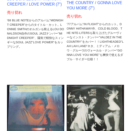
THE COUNTRY / GONNA LOVE
CREEPER / LOVE POWER (7")
YOU MORE (7")
売り切れ
売り切れ
'68 BLUE NOTEからのアルバム"MIDNIGH
'77アルバム"IN FLIGHT"からのカット。D
T CREEPER"からのタイトル・カット。L
ONNY HATHAWAY作、COLD BLOOD、T
ONNIE SMITHのオルガンも映えるLOU DO
HE NITE-LITERSも取り上げたグルーヴィ
NALDSON自作のSOUL JAZZナンバー"MI
ーなインスト・ナンバー"VALDEZ IN THE
DNIGHT CREEPER"、陽気で軽快なスィン
COUNTRY"をカバー！！LIGHTHEADED"L
ギーなSOUL JAZZ"LOVE POWER"をカッ
AH LAH LAND"ネタ、ミディアム・メロ
プリング。
ウ・グルーヴのヴォーカル・ナンバー"GO
NNA LOVE YOU MORE"も爽快で使えるダ
ブル・サイダー仕様！！