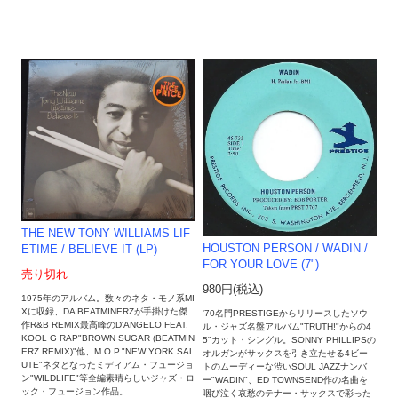
THE NEW TONY WILLIAMS LIF
HOUSTON PERSON ‎/ WADIN /
ETIME / BELIEVE IT (LP)
FOR YOUR LOVE (7")
売り切れ
980円(税込)
1975年のアルバム。数々のネタ・モノ系MI
Xに収録、DA BEATMINERZが手掛けた傑
'70名門PRESTIGEからリリースしたソウ
作R&B REMIX最高峰のD'ANGELO FEAT.
ル・ジャズ名盤アルバム"TRUTH!"からの4
KOOL G RAP"BROWN SUGAR (BEATMIN
5"カット・シングル。SONNY PHILLIPSの
ERZ REMIX)"他、M.O.P."NEW YORK SAL
オルガンがサックスを引き立たせる4ビー
UTE"ネタとなったミディアム・フュージョ
トのムーディーな渋いSOUL JAZZナンバ
ン"WILDLIFE"等全編素晴らしいジャズ・ロ
ー"WADIN"、ED TOWNSEND作の名曲を
ック・フュージョン作品。
咽び泣く哀愁のテナー・サックスで彩った