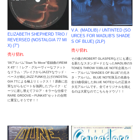
V.A. (MADLIB) / UNTINTED (SO
ELIZABETH SHEPHERD TRIO ‎/
URCES FOR MADLIB'S SHADE
REVERSED (NOSTALGIA 77 MI
S OF BLUE) (2LP)
X) (7")
売り切れ
売り切れ
その後のROBERT GLASPERなどにも通じ
'06アルバム"Start To Move"収録曲のREMI
る新たなスタンダードとなったMADLIBのS
X 45"！！レア・グルーヴィーなファット
TONES THROW '03BLUE NOTE企画カバ
なドラム・ブレイクからJAZZYなウッド・
ー・アルバム"SHADES OF BLUE"の元ネ
ベースが絡むJAZZ FUNK仕上げのNOSTAL
タ・アルバム。BLUE NOTE珠玉の名曲を
GIA 77による極上リミックス！！原曲に忠
全13曲収録したBLUE NOTEからの正規ネ
実ながらもビートを強調したブレイク・ビ
タ元アルバムです。全てオリジナルを揃え
ーツに差し替えてフロア・キラーな仕様で
るのは大変なのでこちらをドウゾ！！
RARE GROOVE～FUNK45"セットの合間
に重宝しそうです！！