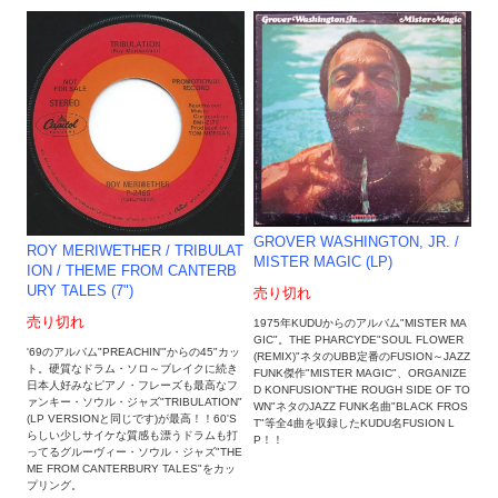
GROVER WASHINGTON, JR. ‎/
ROY MERIWETHER / TRIBULAT
MISTER MAGIC (LP)
ION / THEME FROM CANTERB
URY TALES (7")
売り切れ
売り切れ
1975年KUDUからのアルバム"MISTER MA
GIC"。THE PHARCYDE"SOUL FLOWER
'69のアルバム"PREACHIN'"からの45"カッ
(REMIX)"ネタのUBB定番のFUSION～JAZZ
ト。硬質なドラム・ソロ～ブレイクに続き
FUNK傑作"MISTER MAGIC"、ORGANIZE
日本人好みなピアノ・フレーズも最高なフ
D KONFUSION"THE ROUGH SIDE OF TO
ァンキー・ソウル・ジャズ"TRIBULATION"
WN"ネタのJAZZ FUNK名曲"BLACK FROS
(LP VERSIONと同じです)が最高！！60'S
T"等全4曲を収録したKUDU名FUSION L
らしい少しサイケな質感も漂うドラムも打
P！！
ってるグルーヴィー・ソウル・ジャズ"THE
ME FROM CANTERBURY TALES"をカッ
プリング。