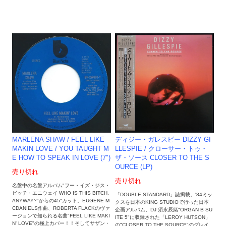
MARLENA SHAW ‎/ FEEL LIKE
ディジー・ガレスピー DIZZY GI
MAKIN LOVE / YOU TAUGHT M
LLESPIE / クローサー・トゥ・
E HOW TO SPEAK IN LOVE (7")
ザ・ソース CLOSER TO THE S
OURCE (LP)
売り切れ
売り切れ
名盤中の名盤アルバム"フー・イズ・ジス・
ビッチ・エニウェイ WHO IS THIS BITCH,
「DOUBLE STANDARD」誌掲載。'84ミッ
ANYWAY?"からの45"カット。EUGENE M
クスを日本のKING STUDIOで行った日本
CDANIELS作曲、ROBERTA FLACKのヴァ
企画アルバム。DJ 須永辰緒"ORGAN B SU
ージョンで知られる名曲"FEEL LIKE MAKI
ITE 5"に収録された「LEROY HUTSON」
N' LOVE"の極上カバー！！そしてサザン・
の"CLOSER TO THE SOURCE"のグレイ