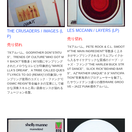
LES MCCANN ‎/ LAYERS (LP)
THE CRUSADERS ‎/ IMAGES (L
P)
売り切れ
売り切れ
'74アルバム。PETE ROCK & C.L. SMOOT
H"THE MAIN INGREDIENT"等数多く上ネ
'78アルバム。GODFATHER DON"STATU
タがサンプリングされるドラムブレイクか
S"、TRENDS OF CULTURE"WHO GOT M
ら入るサイケデリックな質感のドープ・ジ
Y BACK?"等数多く90'S期にサンプリング
ャズ・ファンク"THE HARLEM BUCK STR
されたメロウなエレピが印象的な"MARCE
UT DANCE"、SLICK RICK"BEHIND BAR
LLA'S DREAM"、A TRIBE CALLED QUES
S"、AZ"RATHER UNIQUE"ネタ"ANTICIPA
T"LYRICS TO GO (REMIX)"の印象深いサ
TION"等東海岸のプロデューサーを魅了し
ンプリング使用のコズミック・ファンク"C
たサウンドテンコ盛りの傑作RARE GROO
OSMIC REIGN"等全編ネタの宝庫にして確
VE～JAZZ FUNK傑作アルバム。
かな演奏スキルと高い楽曲センスが溢れる
フュージョン名盤。