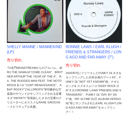
SHELLY MANNE ‎/ MANNEKIND
RONNIE LAWS / EARL KLUGH ‎/
(LP)
FRIENDS & STRANGERS / LON
G AGO AND FAR AWAY (7")
売り切れ
売り切れ
'72名門MAINSTREAMからのアルバム。JE
RU THE DAMAJA"COME CLEAN"、BROT
2000年代にリリースしたFUNKY DLネタを
HER ARTHUR"THE YEAR OF THE 9"、R.
カップリングした日本企画のブート45"。F
A. THE RUGGED MAN FEAT. THE NOTO
UNKY DL"NOT YET KNOWN"他、ナオヒ
RIOUS B.I.G."CUNT RENAISSANCE"、A
ロック& スズキスムース"KEEP ROCK O
$AP ROCKY"CALLDROPS"等印象的な打
N"ネタのRONNIE LAWS"FRIENDS AND S
楽器のサウンドがサンプリングされる定番
TRANGERS"、FUNKY DL"DAY BY DA
ネタ"INFINITY"等収録したネタの宝庫のク
Y"他、RIP SLYME"白日 (ALBUM VERSIO
リエーターにオススメなRARE GROOVE
N)"等にサンプルされたEARL KLUGH"LON
～スピリチュアル名盤。
G AGO AND FAR AWAY"をカップリン
グ！！