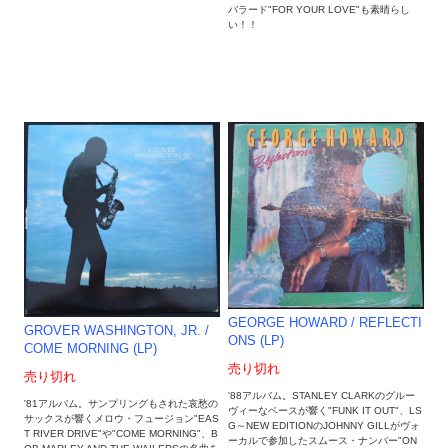
バラード"FOR YOUR LOVE"も素晴らし
い！！
GEORGE HOWARD ‎/ REFLECTI
GROVER WASHINGTON, JR. ‎/
ONS (LP)
COME MORNING (LP)
売り切れ
売り切れ
'88アルバム。STANLEY CLARKのグルー
'81アルバム。サンプリングもされた哀愁の
ヴィーなベースが響く"FUNK IT OUT"、LS
サックスが響くメロウ・フュージョン"EAS
G～NEW EDITIONのJOHNNY GILLがヴォ
T RIVER DRIVE"や"COME MORNING"、B
ーカルで参加したスムース・ナンバー"ON