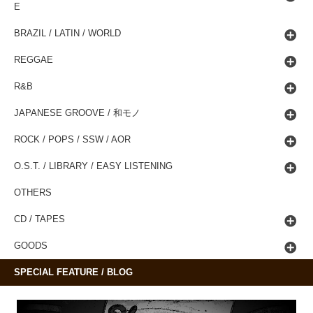
E
BRAZIL / LATIN / WORLD
REGGAE
R&B
JAPANESE GROOVE / 和モノ
ROCK / POPS / SSW / AOR
O.S.T. / LIBRARY / EASY LISTENING
OTHERS
CD / TAPES
GOODS
SPECIAL FEATURE / BLOG