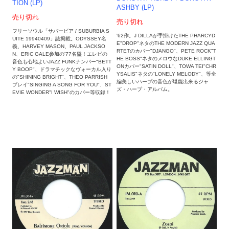
TION (LP)
ASHBY (LP)
売り切れ
売り切れ
フリーソウル「サバービア / SUBURBIA S
'62作。J DILLAが手掛けたTHE PHARCYD
UITE 19940409」誌掲載。ODYSSEY名
E"DROP"ネタのTHE MODERN JAZZ QUA
義、HARVEY MASON、PAUL JACKSO
RTETのカバー"DJANGO"、PETE ROCK"T
N、ERIC GALE参加の'77名盤！エレピの
HE BOSS"ネタのメロウなDUKE ELLINGT
音色も心地よいJAZZ FUNKナンバー"BETT
ONカバー"SATIN DOLL"、TOWA TEI"CHR
Y BOOP"、ドラマチックなヴォーカル入り
YSALIS"ネタの"LONELY MELODY"、等全
の"SHINING BRIGHT"、THEO PARRISH
編美しいハープの音色が堪能出来るジャ
プレイ"SINGING A SONG FOR YOU"、ST
ズ・ハープ・アルバム。
EVIE WONDER"I WISH"のカバー等収録！