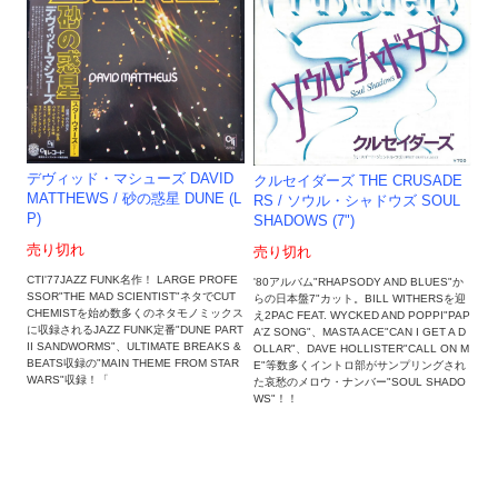
デヴィッド・マシューズ DAVID
クルセイダーズ THE CRUSADE
MATTHEWS / 砂の惑星 DUNE (L
RS ‎/ ソウル・シャドウズ SOUL
P)
SHADOWS (7")
売り切れ
売り切れ
CTI'77JAZZ FUNK名作！ LARGE PROFE
'80アルバム"RHAPSODY AND BLUES"か
SSOR"THE MAD SCIENTIST"ネタでCUT
らの日本盤7"カット。BILL WITHERSを迎
CHEMISTを始め数多くのネタモノミックス
え2PAC FEAT. WYCKED AND POPPI"PAP
に収録されるJAZZ FUNK定番"DUNE PART
A'Z SONG"、MASTA ACE"CAN I GET A D
II SANDWORMS"、ULTIMATE BREAKS &
OLLAR"、DAVE HOLLISTER"CALL ON M
BEATS収録の"MAIN THEME FROM STAR
E"等数多くイントロ部がサンプリングされ
WARS"収録！「
た哀愁のメロウ・ナンバー"SOUL SHADO
WS"！！