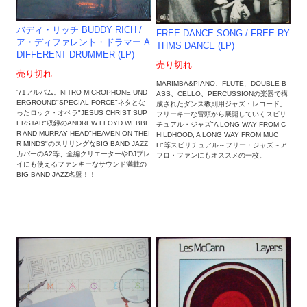
バディ・リッチ BUDDY RICH ‎/
FREE DANCE SONG ‎/ FREE RY
ア・ディファレント・ドラマー A
THMS DANCE (LP)
DIFFERENT DRUMMER (LP)
売り切れ
売り切れ
MARIMBA&PIANO、FLUTE、DOUBLE B
'71アルバム。NITRO MICROPHONE UND
ASS、CELLO、PERCUSSIONの楽器で構
ERGROUND"SPECIAL FORCE"ネタとな
成されたダンス教則用ジャズ・レコード。
ったロック・オペラ"JESUS CHRIST SUP
フリーキーな冒頭から展開していくスピリ
ERSTAR"収録のANDREW LLOYD WEBBE
チュアル・ジャズ"A LONG WAY FROM C
R AND MURRAY HEAD"HEAVEN ON THEI
HILDHOOD, A LONG WAY FROM MUC
R MINDS"のスリリングなBIG BAND JAZZ
H"等スピリチュアル～フリー・ジャズ～ア
カバーのA2等、全編クリエーターやDJプレ
フロ・ファンにもオススメの一枚。
イにも使えるファンキーなサウンド満載の
BIG BAND JAZZ名盤！！