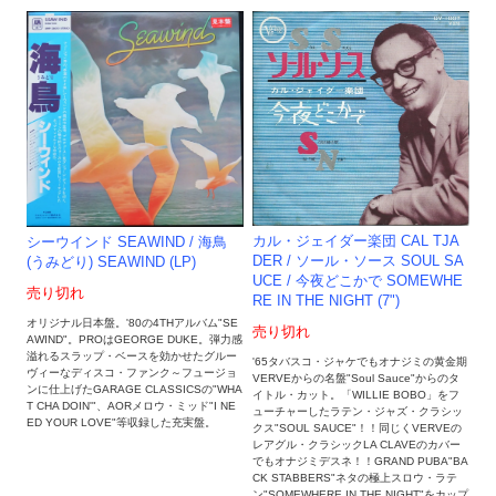
カル・ジェイダー楽団 CAL TJA
シーウインド SEAWIND / 海鳥
DER / ソール・ソース SOUL SA
(うみどり) SEAWIND (LP)
UCE / 今夜どこかで SOMEWHE
売り切れ
RE IN THE NIGHT (7")
オリジナル日本盤。'80の4THアルバム"SE
売り切れ
AWIND"。PROはGEORGE DUKE。弾力感
溢れるスラップ・ベースを効かせたグルー
'65タバスコ・ジャケでもオナジミの黄金期
ヴィーなディスコ・ファンク～フュージョ
VERVEからの名盤"Soul Sauce"からのタ
ンに仕上げたGARAGE CLASSICSの"WHA
イトル・カット。「WILLIE BOBO」をフ
T CHA DOIN'"、AORメロウ・ミッド"I NE
ューチャーしたラテン・ジャズ・クラシッ
ED YOUR LOVE"等収録した充実盤。
クス"SOUL SAUCE"！！同じくVERVEの
レアグル・クラシックLA CLAVEのカバー
でもオナジミデスネ！！GRAND PUBA"BA
CK STABBERS"ネタの極上スロウ・ラテ
ン"SOMEWHERE IN THE NIGHT"をカップ