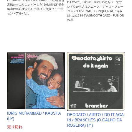
OB MARLEY AND THE WAILERSの名曲を
E LOVE"、LIONEL RICHIEのカバーでブ
哀愁たっぷりにカバーした"JAMMING"等全
レイクから入るスムース・ジャズ～フュー
編肩肘張らず安心して聴ける良質フュージ
ジョン"LOVE WILL CONQUER ALL"等収
ョン・アルバム。
録した1988年のSMOOTH JAZZ～FUSION
作品。
IDRIS MUHAMMAD ‎/ KABSHA
DEODATO / AIRTO / DO IT AGA
(LP)
IN / BRANCHES (O GALHO DA
ROSEIRA) (7")
売り切れ