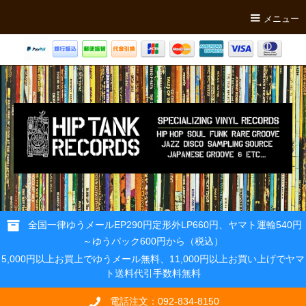
メニュー
全国一律ゆうメールEP290円定形外LP660円、ヤマト運輸540円
～ゆうパック600円から（税込）
5,000円以上お買上でゆうメール無料、11,000円以上お買い上げでヤマ
ト送料代引手数料無料
電話注文：092-834-8150