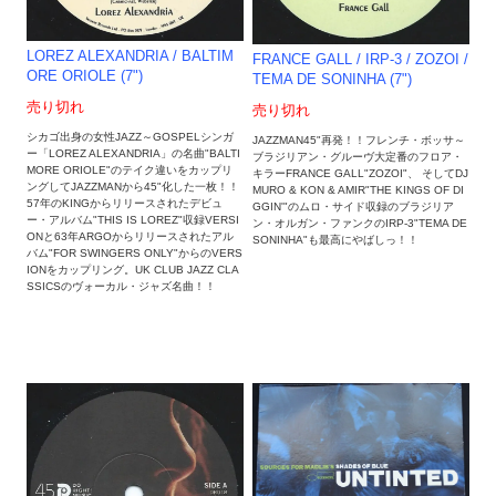
LOREZ ALEXANDRIA ‎/ BALTIM
FRANCE GALL / IRP-3 ‎/ ZOZOI /
ORE ORIOLE (7")
TEMA DE SONINHA (7")
売り切れ
売り切れ
シカゴ出身の女性JAZZ～GOSPELシンガ
JAZZMAN45"再発！！フレンチ・ボッサ～
ー「LOREZ ALEXANDRIA」の名曲"BALTI
ブラジリアン・グルーヴ大定番のフロア・
MORE ORIOLE"のテイク違いをカップリ
キラーFRANCE GALL"ZOZOI"、 そしてDJ
ングしてJAZZMANから45"化した一枚！！
MURO & KON & AMIR"THE KINGS OF DI
57年のKINGからリリースされたデビュ
GGIN'"のムロ・サイド収録のブラジリア
ー・アルバム"THIS IS LOREZ"収録VERSI
ン・オルガン・ファンクのIRP-3"TEMA DE
ONと63年ARGOからリリースされたアル
SONINHA"も最高にやばしっ！！
バム"FOR SWINGERS ONLY"からのVERS
IONをカップリング。UK CLUB JAZZ CLA
SSICSのヴォーカル・ジャズ名曲！！