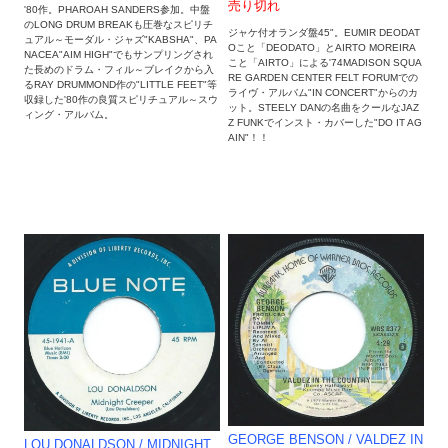
売り切れ
'80作。PHAROAH SANDERS参加。中盤
のLONG DRUM BREAKも圧巻なスピリチ
ジャケ付オランダ盤45"。EUMIR DEODAT
ュアル～モーダル・ジャズ"KABSHA"、PA
Oこと「DEODATO」とAIRTO MOREIRA
NACEA"AIM HIGH"でもサンプリングされ
こと「AIRTO」による'74MADISON SQUA
た長めのドラム・フィル～ブレイクから入
RE GARDEN CENTER FELT FORUMでの
るRAY DRUMMOND作の"LITTLE FEET"等
ライヴ・アルバム"IN CONCERT"からのカ
収録した'80作の良質スピリチュアル～スウ
ット。STEELY DANの名曲をクールなJAZ
ィング・アルバム。
Z FUNKでインスト・カバーした"DO IT AG
AIN"！！
GEORGE BENSON ‎/ VALDEZ IN
LOU DONALDSON ‎/ MIDNIGHT