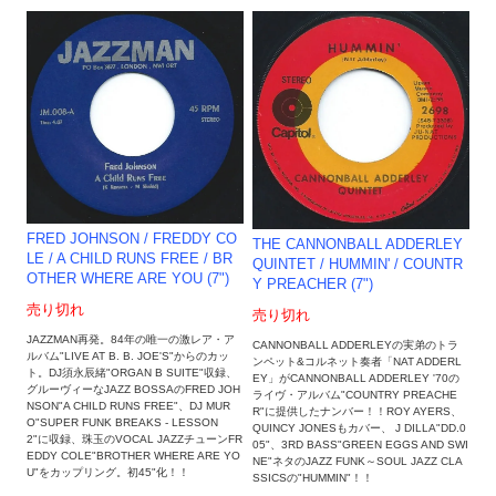
FRED JOHNSON / FREDDY CO
THE CANNONBALL ADDERLEY
LE / A CHILD RUNS FREE / BR
QUINTET ‎/ HUMMIN' / COUNTR
OTHER WHERE ARE YOU (7")
Y PREACHER (7")
売り切れ
売り切れ
JAZZMAN再発。84年の唯一の激レア・ア
CANNONBALL ADDERLEYの実弟のトラ
ルバム"LIVE AT B. B. JOE'S"からのカッ
ンペット&コルネット奏者「NAT ADDERL
ト。DJ須永辰緒"ORGAN B SUITE"収録、
EY」がCANNONBALL ADDERLEY '70の
グルーヴィーなJAZZ BOSSAのFRED JOH
ライヴ・アルバム"COUNTRY PREACHE
NSON"A CHILD RUNS FREE"、DJ MUR
R"に提供したナンバー！！ROY AYERS、
O"SUPER FUNK BREAKS - LESSON
QUINCY JONESもカバー、 J DILLA"DD.0
2"に収録、珠玉のVOCAL JAZZチューンFR
05"、3RD BASS"GREEN EGGS AND SWI
EDDY COLE"BROTHER WHERE ARE YO
NE"ネタのJAZZ FUNK～SOUL JAZZ CLA
U"をカップリング。初45"化！！
SSICSの"HUMMIN"！！