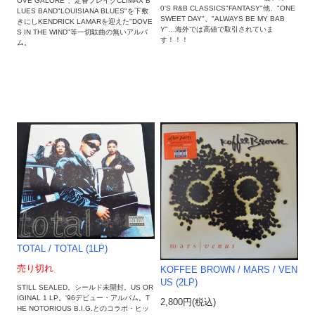
OVE GALORE"、定番ブレイクCLIMAX B
0'S R&B CLASSICS"FANTASY"他、"ONE
LUES BAND"LOUISIANA BLUES"を下敷
SWEET DAY"、"ALWAYS BE MY BAB
きにしKENDRICK LAMARを迎えた"DOVE
Y"…海外では高値で取引されていま
S IN THE WIND"等一切駄曲の無いアルバ
す！！！
ム。
TOTAL / TOTAL (1LP)
売り切れ
KOFFEE BROWN / MARS / VEN
US (2LP)
STILL SEALED。シールド未開封。US OR
IGINAL 1 LP。'96デビュー・アルバム。T
2,800円(税込)
HE NOTORIOUS B.I.G.とのコラボ・ヒッ