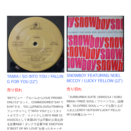
SNOWBOY FEATURING NOEL
TAMIA / SO INTO YOU / FALLIN
MCCOY / LUCKY FELLOW (12")
G FOR YOU (12")
売り切れ
売り切れ
「SURBURBIA SUITE 19960214 / SUBU
'98デビュー・アルバムからのUS PROMO
RBAN / FREE SOUL / フリーソウル」誌掲
ONLY12"カット。COMMODORES"SAY Y
載。'91のFREE SOULシーンでも取り上げ
EAH"ネタ、'03にはFABOLOUSがTAMIAを
られたLEROY HUTSON"LUCKY FELLO
フューチャーして"INTO YOU"というタイ
W"のUK極上カバー！
トルでラップ・リメイクした90'S R&B CL
ASSICSとして本国USでは不動の人気を誇
る定番R&B！ダンクラ定番THE EMOTION
S"BEST OF MY LOVE"を使ったキャッチ