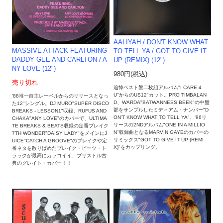
AALIYAH / DON'T KNOW WHAT
MASSIVE ATTACK FEATURING
TO TELL YA / GOT TO GIVE IT
DADDY GEE AND CARLTON / A
UP (REMIX) (12")
NY LOVE (12")
980円(税込)
売り切れ
追悼ベスト盤二枚組アルバム"I CARE 4
U"からのUS12"カット。PRO TIMBALAN
'88唯一自主レーベルからのリリースとなっ
D、WARDA"BATWANNESS BEEK"の中盤
た12"シングル。DJ MURO"SUPER DISCO
部をサンプルしたミディアム・ナンバー"D
BREAKS - LESSON1"収録、RUFUS AND
ON'T KNOW WHAT TO TELL YA"、'96リ
CHAKA"ANY LOVE"のカバーで、ULTIMA
リースの2NDアルバム"ONE IN A MILLIO
TE BREAKS & BEATS収録の定番ブレイク
N"収録曲となるMARVIN GAYEのカバーの
7TH WONDER"DAISY LADY"をメインにJ
リミックス"GOT TO GIVE IT UP (REMI
UICE"CATCH A GROOVE"のブレイクや定
X)"をカップリング。
番ネタを散りばめたブレイク・ビーツ・ト
ラックが最高にカッコイイ、ブリストル古
典のグレイト・カバー！！