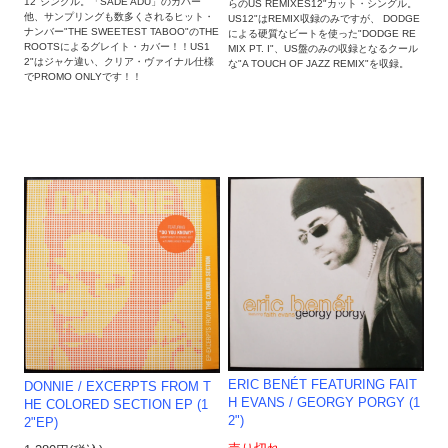
12"シングル。「SADE ADU」のカバー
らのUS REMIXES12"カット・シングル。
他、サンプリングも数多くされるヒット・
US12"はREMIX収録のみですが、 DODGE
ナンバー"THE SWEETEST TABOO"のTHE
による硬質なビートを使った"DODGE RE
ROOTSによるグレイト・カバー！！US1
MIX PT. I"、US盤のみの収録となるクール
2"はジャケ違い、クリア・ヴァイナル仕様
な"A TOUCH OF JAZZ REMIX"を収録。
でPROMO ONLYです！！
ERIC BENÉT FEATURING FAIT
DONNIE / EXCERPTS FROM T
H EVANS / GEORGY PORGY (1
HE COLORED SECTION EP (1
2")
2"EP)