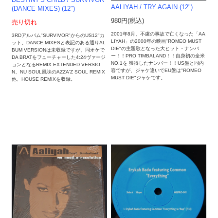
DESTINY'S CHILD / SURVIVOR
AALIYAH / TRY AGAIN (12")
(DANCE MIXES) (12")
980円(税込)
売り切れ
2001年8月、不慮の事故で亡くなった「AA
3RDアルバム"SURVIVOR"からのUS12"カ
LIYAH」の2000年の映画"ROMEO MUST
ット。DANCE MIXESと表記のある通りAL
DIE"の主題歌となった大ヒット・ナンバ
BUM VERSIONは未収録ですが、同オケで
ー！！PRO TIMBALAND！！自身初の全米
DA BRATをフューチャーした4:24ヴァージ
NO.1を 獲得したナンバー！！US盤と同内
ョンとなるREMIX EXTENDED VERSIO
容ですが、ジャケ違いでEU盤は"ROMEO
N、NU SOUL風味のAZZA'Z SOUL REMIX
MUST DIE"ジャケです。
他、HOUSE REMIXを収録。