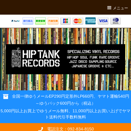
メニュー
全国一律ゆうメールEP290円定形外LP660円、ヤマト運輸540円
～ゆうパック600円から（税込）
5,000円以上お買上でゆうメール無料、11,000円以上お買い上げでヤマ
ト送料代引手数料無料
電話注文：092-834-8150