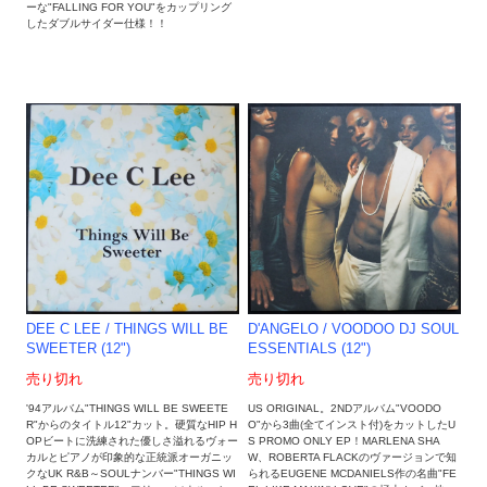
ーな"FALLING FOR YOU"をカップリング
したダブルサイダー仕様！！
DEE C LEE / THINGS WILL BE
D'ANGELO / VOODOO DJ SOUL
SWEETER (12")
ESSENTIALS (12")
売り切れ
売り切れ
'94アルバム"THINGS WILL BE SWEETE
US ORIGINAL。2NDアルバム"VOODO
R"からのタイトル12"カット。硬質なHIP H
O"から3曲(全てインスト付)をカットしたU
OPビートに洗練された優しさ溢れるヴォー
S PROMO ONLY EP！MARLENA SHA
カルとピアノが印象的な正統派オーガニッ
W、ROBERTA FLACKのヴァージョンで知
クなUK R&B～SOULナンバー"THINGS WI
られるEUGENE MCDANIELS作の名曲"FE