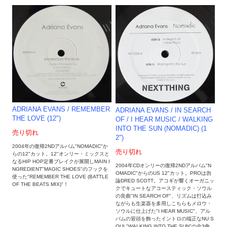
ADRIANA EVANS / REMEMBER
ADRIANA EVANS / IN SEARCH
THE LOVE (12")
OF / I HEAR MUSIC / WALKING
INTO THE SUN (NOMADIC) (1
売り切れ
2")
2004年の復帰2NDアルバム"NOMADIC"か
売り切れ
らの12"カット。12"オンリー・ミックスと
なるHIP HOP定番ブレイクが展開しMAIN I
2004年CDオンリーの復帰2NDアルバム"N
NGREDIENT"MAGIC SHOES"のフックを
OMADIC"からのUS 12"カット。PROは勿
使った"REMEMBER THE LOVE (BATTLE
論DRED SCOTT。アコギが響くオーガニッ
OF THE BEATS MIX)"！
クでキュートなアコースティック・ソウル
の良曲"IN SEARCH OF"、リズムは打込み
ながらも生楽器を多用しこちらもメロウ・
ソウルに仕上げた"I HEAR MUSIC"、アル
バムの冒頭を飾ったイントロの端正なNU S
OUL"WALKING INTO THE SUN"の全3曲