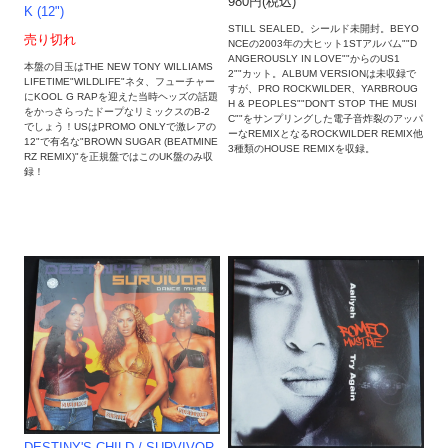
980円(税込)
K (12")
STILL SEALED。シールド未開封。BEYO
売り切れ
NCEの2003年の大ヒット1STアルバム""D
ANGEROUSLY IN LOVE""からのUS1
本盤の目玉はTHE NEW TONY WILLIAMS
2""カット。ALBUM VERSIONは未収録で
LIFETIME"WILDLIFE"ネタ、フューチャー
すが、PRO ROCKWILDER、YARBROUG
にKOOL G RAPを迎えた当時ヘッズの話題
H & PEOPLES""DON'T STOP THE MUSI
をかっさらったドープなリミックスのB-2
C""をサンプリングした電子音炸裂のアッパ
でしょう！USはPROMO ONLYで激レアの
ーなREMIXとなるROCKWILDER REMIX他
12"で有名な"BROWN SUGAR (BEATMINE
3種類のHOUSE REMIXを収録。
RZ REMIX)"を正規盤ではこのUK盤のみ収
録！