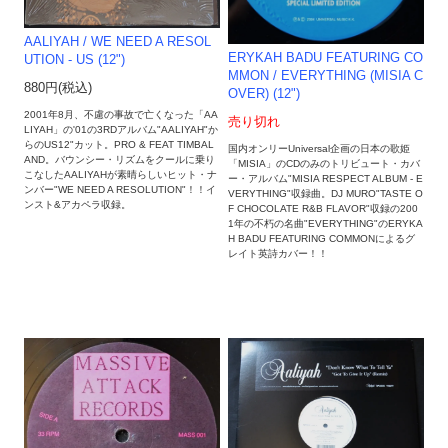
AALIYAH / WE NEED A RESOL
ERYKAH BADU FEATURING CO
UTION - US (12")
MMON ‎/ EVERYTHING (MISIA C
880円(税込)
OVER) (12")
2001年8月、不慮の事故で亡くなった「AA
売り切れ
LIYAH」の'01の3RDアルバム"AALIYAH"か
らのUS12"カット。PRO & FEAT TIMBAL
国内オンリーUniversal企画の日本の歌姫
AND。バウンシー・リズムをクールに乗り
「MISIA」のCDのみのトリビュート・カバ
こなしたAALIYAHが素晴らしいヒット・ナ
ー・アルバム"MISIA RESPECT ALBUM - E
ンバー"WE NEED A RESOLUTION"！！イ
VERYTHING"収録曲。DJ MURO"TASTE O
ンスト&アカペラ収録。
F CHOCOLATE R&B FLAVOR"収録の200
1年の不朽の名曲"EVERYTHING"のERYKA
H BADU FEATURING COMMONによるグ
レイト英詩カバー！！