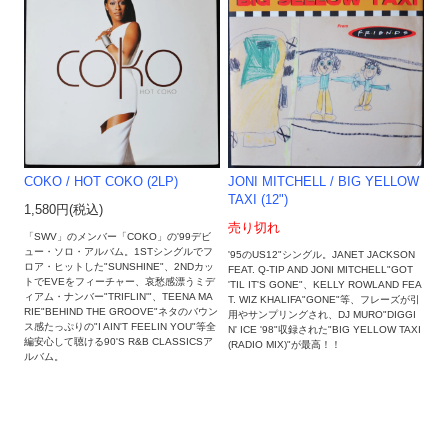
COKO / HOT COKO (2LP)
JONI MITCHELL / BIG YELLOW
TAXI (12")
1,580円(税込)
売り切れ
「SWV」のメンバー「COKO」の'99デビ
ュー・ソロ・アルバム。1STシングルでフ
'95のUS12"シングル。JANET JACKSON
ロア・ヒットした"SUNSHINE"、2NDカッ
FEAT. Q-TIP AND JONI MITCHELL"GOT
トでEVEをフィーチャー、哀愁感漂うミデ
'TIL IT'S GONE"、KELLY ROWLAND FEA
ィアム・ナンバー"TRIFLIN'"、TEENA MA
T. WIZ KHALIFA"GONE"等、フレーズが引
RIE"BEHIND THE GROOVE"ネタのバウン
用やサンプリングされ、DJ MURO"DIGGI
ス感たっぷりの"I AIN'T FEELIN YOU"等全
N' ICE '98"収録された"BIG YELLOW TAXI
編安心して聴ける90'S R&B CLASSICSア
(RADIO MIX)"が最高！！
ルバム。