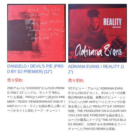
D'ANGELO / DEVIL'S PIE (PRO
ADRIANA EVANS / REALITY (1
D BY DJ PREMIER) (12")
2")
売り切れ
売り切れ
2NDアルバム"VOODOO"からのUS PROM
'97デビュー・アルバム"ADRIANA EVAN
O ONLY 12"シングル。サントラ"BELL
S"からのEU12"カット。EUオンリーの2種
Y"にも収録。PROは"LADY"に続きDJ PRE
類のREMIXを収録。衝撃のデビュー・シン
MIER！TEDDY PENDERGRASS"AND IF I
グルだったHIP HOPビートにヴァイヴの音
HAD"のベース・ラインを組み替えぶ厚いビ
色を落とし込んだ"REALITY"(LP VERSIO
ーツがタイトに刻むドープ・チューン！
N)他、THE PEDDLERS"ON A CLEAR DAY
YOU CAN SEE FOREVER"を組み替えた
ループが最高にドープな"THE ATTICA BLU
ES REMIX"、XZIBIT & K-BORNEをフィー
チャーしたTHAYOD REMIXも収録。