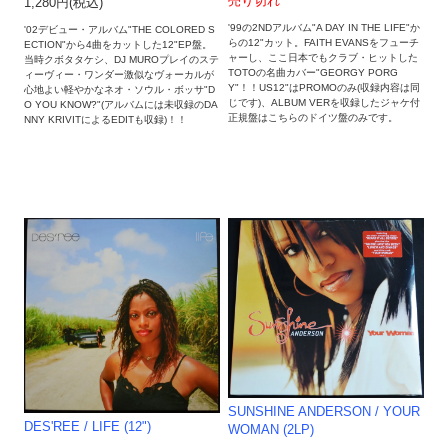
売り切れ
1,280円(税込)
'99の2NDアルバム"A DAY IN THE LIFE"か
'02デビュー・アルバム"THE COLORED S
らの12"カット。FAITH EVANSをフューチ
ECTION"から4曲をカットした12"EP盤。
ャーし、ここ日本でもクラブ・ヒットした
当時クボタタケシ、DJ MUROプレイのステ
TOTOの名曲カバー"GEORGY PORG
ィーヴィー・ワンダー激似なヴォーカルが
Y"！！US12"はPROMOのみ(収録内容は同
心地よい軽やかなネオ・ソウル・ボッサ"D
じです)、ALBUM VERを収録したジャケ付
O YOU KNOW?"(アルバムには未収録のDA
正規盤はこちらのドイツ盤のみです。
NNY KRIVITによるEDITも収録)！！
SUNSHINE ANDERSON / YOUR
DES'REE / LIFE (12")
WOMAN (2LP)