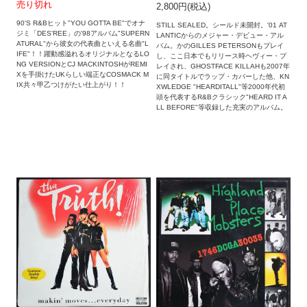
売り切れ
2,800円(税込)
90'S R&Bヒット"YOU GOTTA BE"でオナ
STILL SEALED。シールド未開封。'01 AT
ジミ「DES'REE」の'98アルバム"SUPERN
LANTICからのメジャー・デビュー・アル
ATURAL"から彼女の代表曲といえる名曲"L
バム。かのGILLES PETERSONもプレイ
IFE"！！躍動感溢れるオリジナルとなるLO
し、ここ日本でもリリース時ヘヴィー・プ
NG VERSIONとCJ MACKINTOSHがREMI
レイされ、GHOSTFACE KILLAHも2007年
Xを手掛けたUKらしい端正なCOSMACK M
に同タイトルでラップ・カバーした他、KN
IX共々甲乙つけがたい仕上がり！！
XWLEDGE "HEARDITALL"等2000年代初
頭を代表するR&Bクラシック"HEARD IT A
LL BEFORE"等収録した充実のアルバム。