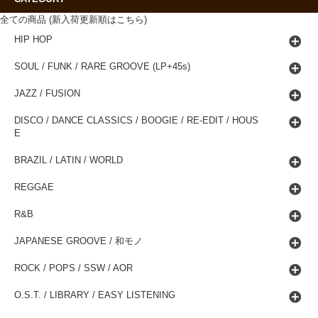
全ての商品 (新入荷更新順はこちら)
HIP HOP
SOUL / FUNK / RARE GROOVE (LP+45s)
JAZZ / FUSION
DISCO / DANCE CLASSICS / BOOGIE / RE-EDIT / HOUS
E
BRAZIL / LATIN / WORLD
REGGAE
R&B
JAPANESE GROOVE / 和モノ
ROCK / POPS / SSW / AOR
O.S.T. / LIBRARY / EASY LISTENING