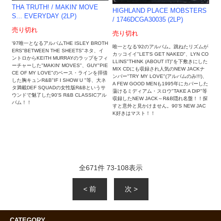
THA TRUTH! / MAKIN' MOVE
HIGHLAND PLACE MOBSTERS
S... EVERYDAY (2LP)
/ 1746DCGA30035 (2LP)
売り切れ
売り切れ
'97唯一となるアルバムTHE ISLEY BROTH
唯一となる'92のアルバム。跳ねたリズムが
ERS"BETWEEN THE SHEETS"ネタ、イ
カッコイイ"LET'S GET NAKED"、LYN CO
ントロからKEITH MURRAYのラップをフィ
LLINS"THINK (ABOUT IT)"を下敷きにした
ーチャーした"MAKIN' MOVES"、GUY"PIE
MIX CDにも収録され人気のNEW JACKナ
CE OF MY LOVE"のベース・ラインを拝借
ンバー"TRY MY LOVE"(アルバムのみ!!!)、
した胸キュンR&B"IF I SHOW U "等、大ネ
A FEW GOOD MENも1995年にカバーした
タ満載DEF SQUADの女性版R&Bというサ
蕩けるミディアム・スロウ"TAKE A DIP"等
ウンドで魅了した90'S R&B CLASSICアル
収録したNEW JACK～R&B隠れ名盤！！探
バム！！
すと意外と見かけません。90'S NEW JAC
K好きはマスト！！
全
671
件
73
-
108
表示
< 前
次 >
CATEGORY