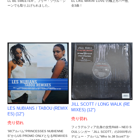
LL BE SWEETER"。フリー・ソウル・シ
EL LIKE MAKIN' LOVE"の極上カバー他、
ーンでも取り上げられました。
全3曲！
JILL SCOTT / LONG WALK (RE
LES NUBIANS / TABOU (REMIX
MIXES) (12")
ES) (12")
売り切れ
売り切れ
フィラデルフィア出身の女性R&B～NEO S
'98アルバム"PRINCESSES NUBIENNE
OULシンガー「JILL SCOTT」の2000年の
S"からUS PROMO ONLYとなるREMIXES
デビュー・アルバム"Who Is Jill Scott?"か