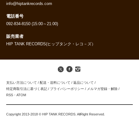
info@hiptankrecords.com
電話番号
092-834-8150 (15:00～21:00)
販売業者
HIP TANK RECORDS(ヒップタンク・レコ－ズ）
支払い方法について
/
配送・送料について
/
返品について
/
特定商取引法に基づく表記
/
プライバシーポリシー
/
メルマガ登録・解除
/
RSS
・
ATOM
Copyright 2013-2018 © HIP TANK RECORDS. AllRight Reserved.