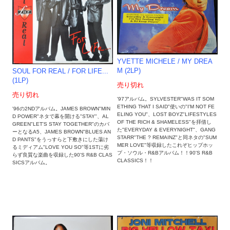
YVETTE MICHELE ‎/ MY DREA
M (2LP)
SOUL FOR REAL / FOR LIFE...
(1LP)
売り切れ
売り切れ
'97アルバム。SYLVESTER"WAS IT SOM
ETHING THAT I SAID"使いの"I'M NOT FE
'96の2NDアルバム。JAMES BROWN"MIN
ELING YOU"、LOST BOYZ"LIFESTYLES
D POWER"ネタで幕を開ける"STAY"、AL
OF THE RICH & SHAMELESS"を拝借し
GREEN"LET'S STAY TOGETHER"のカバ
た"EVERYDAY & EVERYNIGHT"、GANG
ーとなるA5、JAMES BROWN"BLUES AN
STARR"THE ? REMAINZ"と同ネタの"SUM
D PANTS"をうっすらと下敷きにした蕩け
MER LOVE"等収録したこれぞヒップホッ
るミディアム"LOVE YOU SO"等1STに劣
プ・ソウル・R&Bアルバム！！90'S R&B
らず良質な楽曲を収録した90'S R&B CLAS
CLASSICS！！
SICSアルバム。