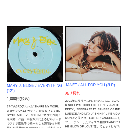
JANET / ALL FOR YOU (2LP)
MARY J. BLIGE / EVERYTHING
(12")
売り切れ
1,080円(税込)
2001年にリリースの7THアルバム。BLAC
K SHEEP"STROBELITE HONEY (RADIO
97年の3RDアルバム"SHARE MY WORL
EDIT)"、ZEEBRA FEAT. SPHERE OF INF
D"からのUK12"カット。THE STYLISTIC
LUENCE AND MAY J."SHININ' LIKE A DIA
S"YOU ARE EVERYTHING"ネタで作詞：
MOND"と同ネタ、LUTHER VANDROSSを
永六輔、作曲：中村八大によるビルボード
フューチャーしたディスコ名曲CHANGE"T
でアジア圏歌手で唯一となる週間1位を獲
HE GLOW OF LOVE"使いでヒットした"A
得した世界的な61年のヒット、坂本九 (KY