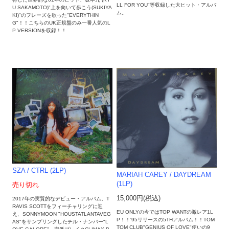
LL FOR YOU"等収録した大ヒット・アルバ
U SAKAMOTO)"上を向いて歩こう(SUKIYA
ム。
KI)"のフレーズを歌った"EVERYTHIN
G"！！こちらのUK正規盤のみ一番人気のL
P VERSIONを収録！！
SZA / CTRL (2LP)
MARIAH CAREY / DAYDREAM
(1LP)
売り切れ
15,000円(税込)
2017年の実質的なデビュー・アルバム。T
RAVIS SCOTTをフィーチャリングに迎
EU ONLYの今ではTOP WANTの激レア1L
え、SONNYMOON "HOUSTATLANTAVEG
P！！'95リリースの5THアルバム！！TOM
AS"をサンプリングしたチル・ナンバー"L
TOM CLUB"GENIUS OF LOVE"使いの9