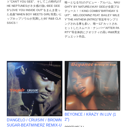
ト"CAN'T YOU SEE"、そしてこの時代のT
唯一となる'01のデビュー・アルバム。NAU
HE NEPTUNESがネタ感の強いBEE GEE
GHTY BY NATUREのKAY GEEが全面プロ
S"LOVE YOU INSIDE OUT"をまんま使っ
デュース！！KING COMBS"BIRTHDAY S
た名曲"WHEN BOY MEETS GIRL等黒いヒ
UIT"、MELODOWNZ FEAT. BAILEY WILE
ップホップソウルが充満した90' R&B CLA
Y"THE ANTHEM (INTRO)"等近年サンプリ
SSICS！
ングされる事も多い、唯一12"カットされ
ヒットしたスムース・ナンバー"AFTER PA
RTY"等全体的にクオリティの高いR&B男女
デュエット作品。
BEYONCE / KRAZY IN LUV (1
2")
D'ANGELO / CRUISIN' / BROWN
SUGAR-BEATMINERZ REMIX-U