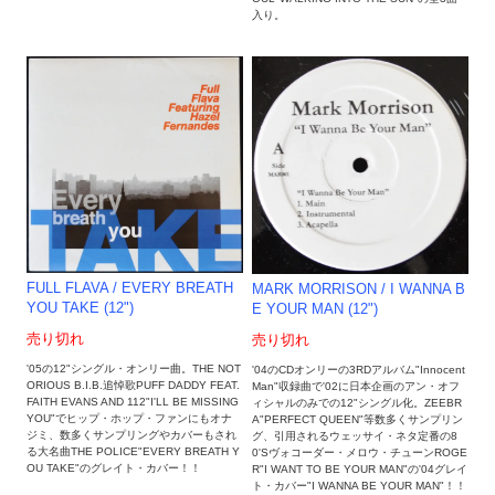
入り。
FULL FLAVA / EVERY BREATH
MARK MORRISON / I WANNA B
YOU TAKE (12")
E YOUR MAN (12")
売り切れ
売り切れ
'05の12"シングル・オンリー曲。THE NOT
'04のCDオンリーの3RDアルバム"Innocent
ORIOUS B.I.B.追悼歌PUFF DADDY FEAT.
Man"収録曲で'02に日本企画のアン・オフ
FAITH EVANS AND 112"I'LL BE MISSING
ィシャルのみでの12"シングル化。ZEEBR
YOU"でヒップ・ホップ・ファンにもオナ
A"PERFECT QUEEN"等数多くサンプリン
ジミ、数多くサンプリングやカバーもされ
グ、引用されるウェッサイ・ネタ定番の8
る大名曲THE POLICE"EVERY BREATH Y
0'Sヴォコーダー・メロウ・チューンROGE
OU TAKE"のグレイト・カバー！！
R"I WANT TO BE YOUR MAN"の'04グレイ
ト・カバー"I WANNA BE YOUR MAN"！！