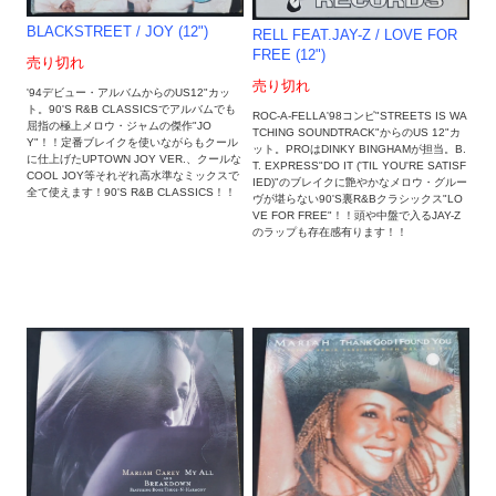
BLACKSTREET / JOY (12")
RELL FEAT.JAY-Z / LOVE FOR
FREE (12")
売り切れ
売り切れ
'94デビュー・アルバムからのUS12"カッ
ト。90'S R&B CLASSICSでアルバムでも
ROC-A-FELLA'98コンピ"STREETS IS WA
屈指の極上メロウ・ジャムの傑作"JO
TCHING SOUNDTRACK"からのUS 12"カ
Y"！！定番ブレイクを使いながらもクール
ット。PROはDINKY BINGHAMが担当。B.
に仕上げたUPTOWN JOY VER.、クールな
T. EXPRESS"DO IT ('TIL YOU'RE SATISF
COOL JOY等それぞれ高水準なミックスで
IED)"のブレイクに艶やかなメロウ・グルー
全て使えます！90'S R&B CLASSICS！！
ヴが堪らない90'S裏R&Bクラシックス"LO
VE FOR FREE"！！頭や中盤で入るJAY-Z
のラップも存在感有ります！！