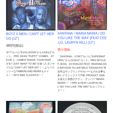
SANTANA / MARIA MARIA / DO
BOYZ II MEN / CAN'T LET HER
YOU LIKE THE WAY (FEAT.CEE
GO (12")
-LO, LAURYN HILL) (12")
480円(税込)
売り切れ
'97アルバム"EVOLUCION"からのUK12"カ
ット。PRO SEAN "PUFFY" COMBS、ST
「SANTANA」の'99アルバム"SUPERNAT
EVIE J。CAMEO"SHAKE YOUR PANT
URAL"からのUS12"カット。PRO WYCLE
S"&"I JUST WANT TO BE"を使ったダンサ
F JEAN。DJ KHALED FEAT. RIHANNA AN
ブルな"CAN'T LET HER GO"！！よりバウ
D BRYSON TILLER"WILD THOUGHTS"等
ンシーなTIMBERLAND REMIXもナイ
近年はサンプリングやカバーもされる事も
ス！！90'S R&B CLASSICS！！
多いクラシックスでTHE PRODUCT G&B
を迎えた哀愁のラテン・ナンバー"MARIA
MARIA"！！PRO & FEAT LAURYN HIL
L"DO YOU LIKE THE WAY"をカップリン
グ！！