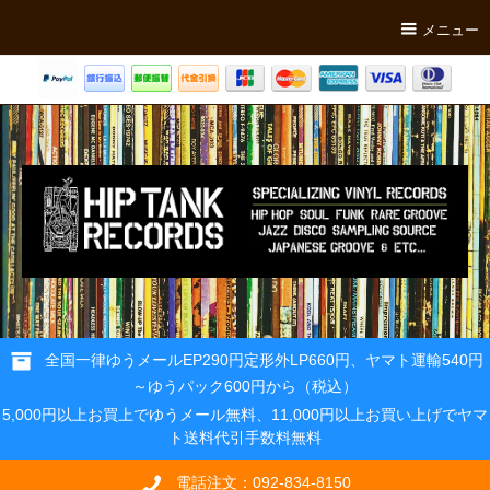
メニュー
全国一律ゆうメールEP290円定形外LP660円、ヤマト運輸540円
～ゆうパック600円から（税込）
5,000円以上お買上でゆうメール無料、11,000円以上お買い上げでヤマ
ト送料代引手数料無料
電話注文：092-834-8150