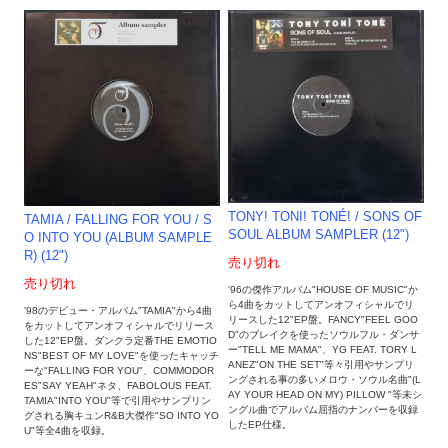
TONY! TONI! TONÉ! / SONS OF
TAMIA / FALLING FOR YOU / S
SOUL ALBUM SAMPLER (12")
O INTO YOU (ALBUM SAMPLE
R) (12")
売り切れ
売り切れ
'96の傑作アルバム"HOUSE OF MUSIC"か
ら4曲をカットしてアンオフィシャルでリ
'98のデビュー・アルバム"TAMIA"から4曲
リースした12"EP盤。FANCY"FEEL GOO
をカットしてアンオフィシャルでリリース
D"のブレイクを使ったソウルフル・ダンサ
した12"EP盤。ダンクラ定番THE EMOTIO
ー"TELL ME MAMA"、YG FEAT. TORY L
NS"BEST OF MY LOVE"を使ったキャッチ
ANEZ"ON THE SET"等々引用やサンプリ
ーな"FALLING FOR YOU"、COMMODOR
ングされる事の多いメロウ・ソウル名曲"(L
ES"SAY YEAH"ネタ、FABOLOUS FEAT.
AY YOUR HEAD ON MY) PILLOW "等未シ
TAMIA"INTO YOU"等で引用やサンプリン
ングル曲でアルバム屈指のナンバーを収録
グされる胸キュンR&B大傑作"SO INTO YO
したEP仕様。
U"等全4曲を収録。