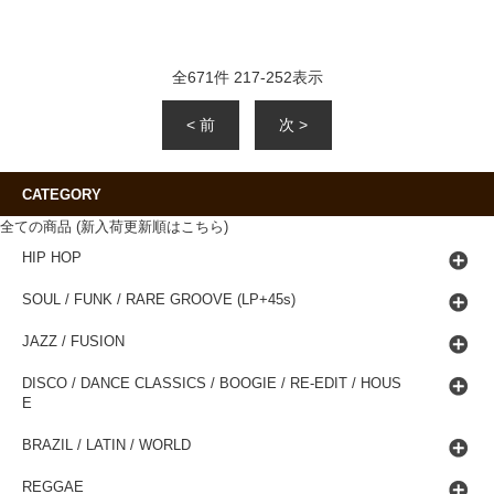
全
671
件
217
-
252
表示
< 前
次 >
CATEGORY
全ての商品 (新入荷更新順はこちら)
HIP HOP
SOUL / FUNK / RARE GROOVE (LP+45s)
JAZZ / FUSION
DISCO / DANCE CLASSICS / BOOGIE / RE-EDIT / HOUS
E
BRAZIL / LATIN / WORLD
REGGAE