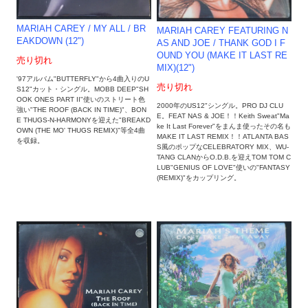
MARIAH CAREY / MY ALL / BR
MARIAH CAREY FEATURING N
EAKDOWN (12")
AS AND JOE / THANK GOD I F
OUND YOU (MAKE IT LAST RE
売り切れ
MIX)(12")
'97アルバム"BUTTERFLY"から4曲入りのU
売り切れ
S12"カット・シングル。MOBB DEEP"SH
OOK ONES PART II"使いのストリート色
2000年のUS12"シングル。PRO DJ CLU
強い"THE ROOF (BACK IN TIME)"、BON
E。FEAT NAS & JOE！！Keith Sweat"Ma
E THUGS-N-HARMONYを迎えた"BREAKD
ke It Last Forever"をまんま使ったその名も
OWN (THE MO' THUGS REMIX)"等全4曲
MAKE IT LAST REMIX！！ATLANTA BAS
を収録。
S風のポップなCELEBRATORY MIX、WU-
TANG CLANからO.D.B.を迎えTOM TOM C
LUB"GENIUS OF LOVE"使いの"FANTASY
(REMIX)"をカップリング。