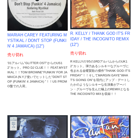
R. KELLY / THANK GOD IT'S FR
MARIAH CAREY FEATURING M
IDAY / THE INCOGNITO REMIX
YSTIKAL / DON'T STOP (FUNKI
(12")
N' 4 JAMAICA) (12")
売り切れ
売り切れ
R KELLYの'95の3RDアルバムからのUK1
'01アルバム"GLITTER OST"からのUS1
2"カット。弾力あるシルキーなグルーヴに
2"カット。PRO DJ CLUE！！ FEAT.MYST
包まれる金曜賛歌の傑作"THANK GOD IT'S
IKAL！！TOM BROWNE"FUNKIN' FOR JA
FRIDAY"！！そしてMARGIN GAYE"WHA
MAICA (N.Y.)"使いでヒットした"DON'T ST
T'S GOING ON"を現代にアップ・デートし
OP (FUNKIN' 4 JAMAICA) "！！US PROM
たかのようなシルキーな生演奏がアーバ
O盤での入荷。
ン・グルーヴを生んだ極上のREMIXとなる
THE INCOGNITO MIXを収録！！