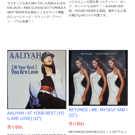
イドルらしい心情を歌ったティーン・ポッ
ラマチックな未だMIX CDにも収録されるN
プ・ナンバー"LUCKY"！！ALBUM VER
EW JACK～R&B CLASSICSの"TURNED A
他、HOUSE REMIXを収録。海外でも人気
WAY"等80年代を締めくくるサウンド満載
の稀少なUSジャケ付盤です。
のニュージャック・スウィング～アーバ
ン・ソウル名盤！！
BEYONCE / ME, MYSELF AND I
AALIYAH / AT YOUR BEST (YO
(12")
U ARE LOVE) (12")
売り切れ
売り切れ
BEYONCEの2003年の大ヒット1STアルバ