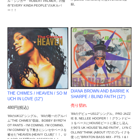
ル・シンガー「ROBERT PALMER」の傑
録。
作"EVERY KINDA PEOPLE"のUKカバ
ー！！
DIANA BROWN AND BARRIE K
THE CHIMES / HEAVEN / SO M
SHARPE / BLIND FAITH (12")
UCH IN LOVE (12")
売り切れ
480円(税込)
'89のデビューUS12"シングル。PRO JAZZ
'89のUK12"シングル。 '90の唯一のアルバ
IE B, NELLEE HOOPER！！グランドビー
ム"THE CHIMES"収録。BOBBY BYRD"H
トをベースにHOUSEビートに落とし込ん
OT PANTS - I'M COMING, I'M COMING,
だ90'S UK HOUSE"BLIND FAITH"。LYN C
I'M COMING"を下敷きにシンセやベースを
OLLINS"THINK (ABOUT IT)"のブレイクを
被せた"HEAVEN (HEAVY CLUB)"！！。U
使った"BRIXTON BASS MIX - PTS. I & I