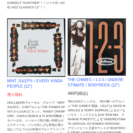
OURSELF TOGETHER"！！ジャケ共々AC
ID JAZZ CLASSICS 12"！！
THE CHIMES / 1-2-3 / UNDERE
MINT JULEPS / EVERY KINDA
STIMATE / BODYROCK (12")
PEOPLE (12")
480円(税込)
売り切れ
'89のUS12"シングル。 '90の唯一のアルバ
UK6人組女性ヴォーカル・グループ「MINT
ム"THE CHIMES"収録。US12"は DAVID M
JULEPS」の'88アルバム"THE POWER OF
ORALES & TERRY BURRUSによるローな
SIX"からのUK12"カット。RANDY CRAWF
ハウス・ミックスとなるUK RAW MIX、 F
ORD、CHAKA DEMUS & PLIERS等数多く
RANKIE FONCETTによる"UNDERESTIMA
カバーされ、メッセージ性の強い内容なが
TE (SPECIAL EXTENDED VERSION)"、
らスティール・パンの涼しげな音色が溶け
グランドビート王道サウンドの"BODYROC
込むソウルフルなUK発のブルーアイドソウ
K (DEMO VERSION)"の全3VERSION収