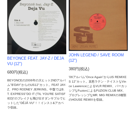
JOHN LEGEND / SAVE ROOM
BEYONCE FEAT. JAY-Z / DEJA
(12")
VU (12")
380円(税込)
680円(税込)
'06アルバム"Once Again"からUS REMIXE
BEYONCEの2006年の大ヒット2NDアルバ
S 12"カット。哀愁ラテン・テイストなVin
ム"B'DAY"からのUS12"カット。FEAT JAY-
ce LawrenceによるVLR REMIX、パーカッ
Z、PRO RODNEY JERKINS。中盤ではB.
シブなFuzionによるFUZION CLUB MIX、
T. EXPRESS"DO IT ('TIL YOU'RE SATISF
プログレッシブなMR. MIG REMIXの3種類
IED)"のブレイクも飛び出すダンサブルでヒ
のHOUSE REMIXを収録。
ットした"DÉJÀ VU"！！インスト&アカペ
ラ収録。