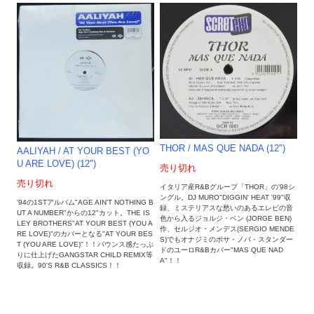
THOR / MAS QUE NADA (12")
AALIYAH / AT YOUR BEST (YO
U ARE LOVE) (12")
売り切れ
売り切れ
イタリア産R&Bグループ「THOR」の'98シ
ングル。DJ MURO"DIGGIN' HEAT '99"収
'94の1STアルバム"AGE AIN'T NOTHING B
録、ミステリアスな愁いのあるエレピの音
UT A NUMBER"からの12"カット。THE IS
色から入るジョルジ・ベン (JORGE BEN)
LEY BROTHERS"AT YOUR BEST (YOU A
作、セルジオ・メンデス(SERGIO MENDE
RE LOVE)"のカバーとなる"AT YOUR BES
S)でもオナジミのボサ・ノバ・スタンダー
T (YOU ARE LOVE)"！！バウンス感たっぷ
ドのユーロR&Bカバー"MAS QUE NAD
りに仕上げたGANGSTAR CHILD REMIX等
A"！！
収録。90'S R&B CLASSICS！！