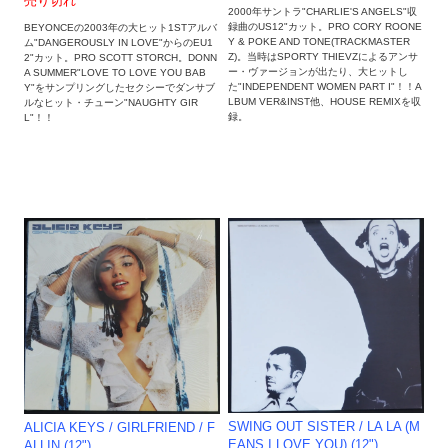
売り切れ
2000年サントラ"CHARLIE'S ANGELS"収
録曲のUS12"カット。PRO CORY ROONE
BEYONCEの2003年の大ヒット1STアルバ
Y & POKE AND TONE(TRACKMASTER
ム"DANGEROUSLY IN LOVE"からのEU1
Z)。当時はSPORTY THIEVZによるアンサ
2"カット。PRO SCOTT STORCH。DONN
ー・ヴァージョンが出たり、大ヒットし
A SUMMER"LOVE TO LOVE YOU BAB
た"INDEPENDENT WOMEN PART I"！！A
Y"をサンプリングしたセクシーでダンサブ
LBUM VER&INST他、HOUSE REMIXを収
ルなヒット・チューン"NAUGHTY GIR
録。
L"！！
SWING OUT SISTER / LA LA (M
ALICIA KEYS ‎/ GIRLFRIEND / F
EANS I LOVE YOU) (12")
ALLIN (12")