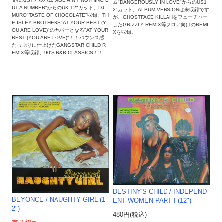
'94の1STアルバム"AGE AIN'T NOTHING B
ム"DANGEROUSLY IN LOVE"からのUS1
UT A NUMBER"からのUK 12"カット。DJ
2"カット。ALBUM VERSIONは未収録です
MURO"TASTE OF CHOCOLATE"収録、TH
が、GHOSTFACE KILLAHをフューチャー
E ISLEY BROTHERS"AT YOUR BEST (Y
したGRIZZLY REMIX等フロア向けのREMI
OU ARE LOVE)"のカバーとなる"AT YOUR
Xを収録。
BEST (YOU ARE LOVE)"！！バウンス感
たっぷりに仕上げたGANGSTAR CHILD R
EMIX等収録。90'S R&B CLASSICS！！
DESTINY'S CHILD / INDEPEND
BEYONCE / NAUGHTY GIRL (1
ENT WOMEN PART I (12")
2")
480円(税込)