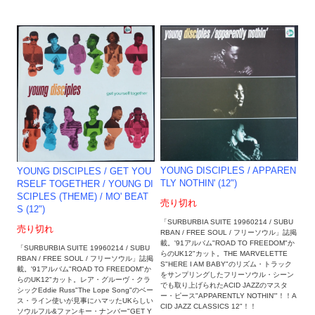
YOUNG DISCIPLES / APPAREN
YOUNG DISCIPLES / GET YOU
TLY NOTHIN' (12")
RSELF TOGETHER / YOUNG DI
SCIPLES (THEME) / MO' BEAT
売り切れ
S (12")
「SURBURBIA SUITE 19960214 / SUBU
売り切れ
RBAN / FREE SOUL / フリーソウル」誌掲
載。'91アルバム"ROAD TO FREEDOM"か
「SURBURBIA SUITE 19960214 / SUBU
らのUK12"カット。THE MARVELETTE
RBAN / FREE SOUL / フリーソウル」誌掲
S"HERE I AM BABY"のリズム・トラック
載。'91アルバム"ROAD TO FREEDOM"か
をサンプリングしたフリーソウル・シーン
らのUK12"カット。レア・グルーヴ・クラ
でも取り上げられたACID JAZZのマスタ
シックEddie Russ"The Lope Song"のベー
ー・ピース"APPARENTLY NOTHIN'"！！A
ス・ライン使いが見事にハマッたUKらしい
CID JAZZ CLASSICS 12"！！
ソウルフル&ファンキー・ナンバー"GET Y