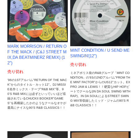
MARK MORRISON ‎/ RETURN O
MINT CONDITION / U SEND ME
F THE MACK / (C&J STREET M
SWINGIN'(12")
IX,DA BEATMINERZ REMIX) (1
2")
売り切れ
売り切れ
ミネアポリス発のR&Bグループ「MINT CO
NDITION」の'93の2NDアルバム"FROM TH
'96の1STアルバム"RETURN OF THE MAC
E MINT FACTOR"からのUS12"カット。EX
K"からのタイトル・カット12"。DJ MISSI
PRO JAM & LEWIS！！硬質なHIP HOPビ
E名作ミックス・テープ"R&B MIX"等、9
ートでクールな(IN DA SOUL SWING WITH
0'S R&B MIXには必ずといっていいほど収
RAP)、IN DA SOULによるSTREET SWIN
録されているCHUCKII BOOKER"GAME
G MIX等収録したミッド・ジャムの90'S R
S"を再構築したかのようなクールなオケが
&B CLASSICS！！
最高にナイスな90'S R&B CLASSICS！！