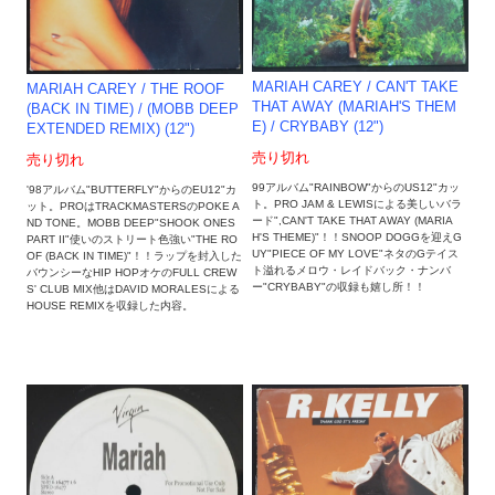
MARIAH CAREY / CAN'T TAKE
MARIAH CAREY / THE ROOF
THAT AWAY (MARIAH'S THEM
(BACK IN TIME) / (MOBB DEEP
E) / CRYBABY (12")
EXTENDED REMIX) (12")
売り切れ
売り切れ
99アルバム"RAINBOW"からのUS12"カッ
'98アルバム"BUTTERFLY"からのEU12"カ
ト。PRO JAM & LEWISによる美しいバラ
ット。PROはTRACKMASTERSのPOKE A
ード",CAN'T TAKE THAT AWAY (MARIA
ND TONE。MOBB DEEP"SHOOK ONES
H'S THEME)"！！SNOOP DOGGを迎えG
PART II"使いのストリート色強い"THE RO
UY"PIECE OF MY LOVE"ネタのGテイス
OF (BACK IN TIME)"！！ラップを封入した
ト溢れるメロウ・レイドバック・ナンバ
バウンシーなHIP HOPオケのFULL CREW
ー"CRYBABY"の収録も嬉し所！！
S' CLUB MIX他はDAVID MORALESによる
HOUSE REMIXを収録した内容。