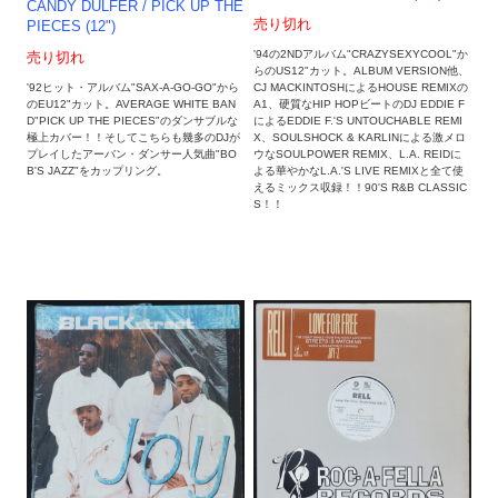
CANDY DULFER / PICK UP THE
売り切れ
PIECES (12")
'94の2NDアルバム"CRAZYSEXYCOOL"か
売り切れ
らのUS12"カット。ALBUM VERSION他、
'92ヒット・アルバム"SAX-A-GO-GO"から
CJ MACKINTOSHによるHOUSE REMIXの
のEU12"カット。AVERAGE WHITE BAN
A1、硬質なHIP HOPビートのDJ EDDIE F
D"PICK UP THE PIECES"のダンサブルな
によるEDDIE F.'S UNTOUCHABLE REMI
極上カバー！！そしてこちらも幾多のDJが
X、SOULSHOCK & KARLINによる激メロ
プレイしたアーバン・ダンサー人気曲"BO
ウなSOULPOWER REMIX、L.A. REIDに
B'S JAZZ"をカップリング。
よる華やかなL.A.'S LIVE REMIXと全て使
えるミックス収録！！90'S R&B CLASSIC
S！！