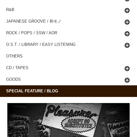
R&B
JAPANESE GROOVE / 和モノ
ROCK / POPS / SSW / AOR
O.S.T. / LIBRARY / EASY LISTENING
OTHERS
CD / TAPES
GOODS
SPECIAL FEATURE / BLOG