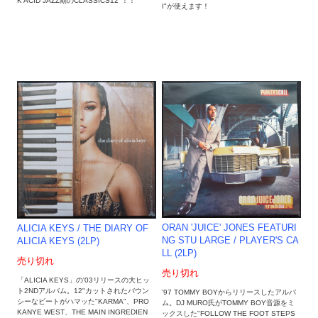
K ACID JAZZ期のCLASSICS12"！！
I"が使えます！
ORAN 'JUICE' JONES FEATURI
ALICIA KEYS / THE DIARY OF
NG STU LARGE ‎/ PLAYER'S CA
ALICIA KEYS (2LP)
LL (2LP)
売り切れ
売り切れ
「ALICIA KEYS」の'03リリースの大ヒッ
ト2NDアルバム。12"カットされたバウン
'97 TOMMY BOYからリリースしたアルバ
シーなビートがハマッた"KARMA"、PRO
ム。DJ MURO氏がTOMMY BOY音源をミ
KANYE WEST、THE MAIN INGREDIEN
ックスした"FOLLOW THE FOOT STEPS