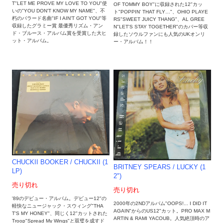
T"LET ME PROVE MY LOVE TO YOU"使
OF TOMMY BOY"に収録された12"カッ
いの"YOU DON'T KNOW MY NAME"、不
ト"POPPIN' THAT FLY…"、OHIO PLAYE
朽のバラード名曲"IF I AIN'T GOT YOU"等
RS"SWEET JUICY THANG"、AL GREE
収録したグラミー賞 最優秀リズム・アン
N"LET'S STAY TOGETHER"のカバー等収
ド・ブルース・アルバム賞を受賞した大ヒ
録したソウルファンにも人気のUKオンリ
ット・アルバム。
ー・アルバム！！
CHUCKII BOOKER / CHUCKII (1
BRITNEY SPEARS / LUCKY (1
LP)
2")
売り切れ
売り切れ
'89のデビュー・アルバム。デビュー12"の
2000年の2NDアルバム"OOPS!... I DID IT
軽快なニュージャック・スウィング"THA
AGAIN"からのUS12"カット。PRO MAX M
T'S MY HONEY"、同じく12"カットされた
ARTIN & RAMI YACOUB。人気絶頂時のア
Troop"Spread My Wings"と双璧を成すド