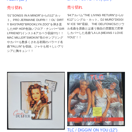
売り切れ
売り切れ
'94アルバム"THE LIVING RETURN"からU
'01"SONGS IN A MINOR"からの12"カッ
K12"シングル・カット。DJ MURO"DIGGI
ト。PRO JERMAINE DUPRI！！OL' DIRT
N' ICE '98"収録、 THE DELFONICSのソウ
Y BASTARD"BROOKLYN ZOO"を弾き直
ル名曲を原曲とは違う独自の雰囲気で昇華
したHIP HOP色強いフロア・ナンバー"GIR
しカバーした名曲"LA LA (MEANS I LOVE
LFRIEND"(インスト&アカペラ収録!!!!)！！
YOU)"！！
MAC MILLER"SMOKIN"等のサンプリング
やカバーも数多くされる初期のバラード名
曲"FALLIN"を収録。ジャケも初々しいアリ
シアに胸キュン！！
TLC / DIGGIN' ON YOU (12")