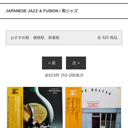
JAPANESE JAZZ & FUSION / 和ジャズ
おすすめ順
価格順
新着順
全
623
商品
< 前
次 >
全
623
件
253
-
288
表示