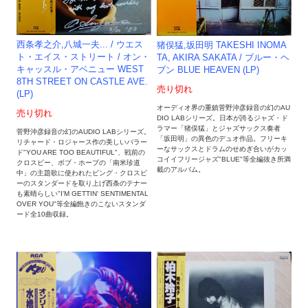
西条孝之介,八城一夫... / ウエス
猪俣猛,坂田明 TAKESHI INOMA
ト・エイス・ストリート / オン・
TA, AKIRA SAKATA / ブルー・ヘ
キャッスル・アベニュー WEST
ブン BLUE HEAVEN (LP)
8TH STREET ON CASTLE AVE.
売り切れ
(LP)
オーディオ界の重鎮菅野沖彦録音の幻のAU
売り切れ
DIO LABシリーズ。日本が誇るジャズ・ド
ラマー「猪俣猛」とジャズサックス奏者
菅野沖彦録音の幻のAUDIO LABシリーズ。
「坂田明」の異色のデュオ作品。フリーキ
リチャード・ロジャース作の美しいバラー
ーなサックスとドラムのせめぎ合いがカッ
ド"YOU ARE TOO BEAUTIFUL"、戦前の
コイイフリージャズ"BLUE"等全編抜き所満
クロスビー、ボブ・ホープの「南米珍道
載のアルバム。
中」の主題歌に使われたビング・クロスビ
ーのスタンダードを取り上げ西条のテナー
も素晴らしい"I'M GETTIN' SENTIMENTAL
OVER YOU"等全編飽きのこないスタンダ
ード全10曲収録。