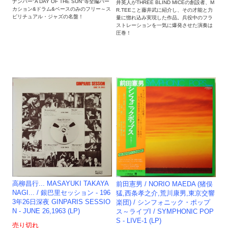
ナンバー"A DAY OF THE SUN"等全編パー
井英人がTHREE BLIND MICEの創設者、M
カション&ドラム&ベースのみのフリー～ス
R.TEEこと藤井武に紹介し、その才能と力
ピリチュアル・ジャズの名盤！
量に惚れ込み実現した作品。兵役中のフラ
ストレーションを一気に爆発させた演奏は
圧巻！
高柳昌行... MASAYUKI TAKAYA
前田憲男 / NORIO MAEDA (猪俣
NAGI... / 銀巴里セッション - 196
猛,西条孝之介,荒川康男,東京交響
3年26日深夜 GINPARIS SESSIO
楽団) / シンフォニック・ポップ
N - JUNE 26,1963 (LP)
ス～ライブI / SYMPHONIC POP
S - LIVE-1 (LP)
売り切れ