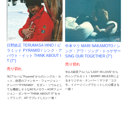
日野皓正 TERUMASA HINO / ピ
中本マリ MARI NAKAMOTO / シ
ラミッド PYRAMID / シンク・ア
ング・アワ・ソング・トゥゲザー
バウト・イット THINK ABOUT I
SING OUR TOGETHER (7")
T (7")
売り切れ
売り切れ
'81LA録音アルバム"LADY IN LOVE"から
のシングルカット！BARRY MILES作によ
'82アルバム"Pyramid"からのシングル・カ
るオリジナル・ナンバー！マツダ「コス
ット。鉄壁のファンキー・フュージョン・
モ」イメージソングでヒットした心暖まる
ナンバー"PYRAMID"、モダン・ソウルとし
一曲！
ても機能しそうな80'Sメロウ～AORフュー
ジョン・ダンサー"THINK ABOUT IT"をカ
ップリング。45"でプレイしたい一枚！