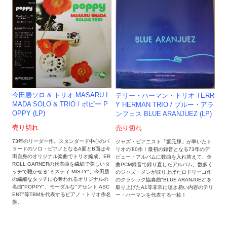
今田勝ソロ & トリオ MASARU I
テリー・ハーマン・トリオ TERR
MADA SOLO & TRIO / ポピー P
Y HERMAN TRIO / ブルー・アラ
OPPY (LP)
ンフェス BLUE ARANJUEZ (LP)
売り切れ
売り切れ
73年のリーダー作。スタンダード中心のバ
ジャズ・ピアニスト「坂元輝」が率いたト
ラードのソロ・ピアノとなるA面とB面は今
リオの'80作！最初の録音となる73年のデ
田自身のオリジナル楽曲でトリオ編成。ER
ビュー・アルバムに数曲を入れ替えて、全
ROLL GARNERの代表曲を繊細で美しいタ
曲PCM録音で録り直したアルバム。数多く
ッチで聴かせる"ミスティ MISTY"、今田勝
のジャズ・メンが取り上げたロドリーゴ作
の繊細なタッチに心奪われるオリジナルの
のクラシック協奏曲"BLUE ARANJUEZ"を
名曲"POPPY"、モーダルな"アセント ASC
取り上げたA1等非常に聴き易い内容のテリ
ENT"等TBMを代表するピアノ・トリオ作名
ー・ハーマンを代表する一枚！
盤。