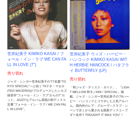
笠井紀美子 KIMIKO KASAI / フ
笠井紀美子 ウィズ・ハービー・
ォール・イン・ラブ WE CAN FA
ハンコック KIMIKO KASAI WIT
LL IN LOVE (7")
H HERBIE HANCOCK / バタフラ
イ BUTTERFLY (LP)
売り切れ
売り切れ
ジャズ・シンガー笠井紀美子の'77名盤"TO
KYO SPECIAL"へと続く'76テオ・マセロ
「和ジャズ・ディスク・ガイド」、「LIGH
(TEO MACERO)がプロデュースしたシカゴ
T MELLOW 和モノ669 / SPECIAL」掲
録音作"フォール・イン・ラブ"からの7"カ
載。ジャズ・シンガー笠井紀美子の'79ハー
ット。JAZZYなアルバム屈指の和ディスコ
ビー・ハンコックとコラボした人気アルバ
定番"フォール・イン・ラブ / WE CAN FAL
ム。国内外のレア・グルーヴ～クラブ・シ
L IN LOVE"。
ーンで古くから愛される国産ディスコ～ブ
ギー名作"I THOUGHT IT WAS YOU"！