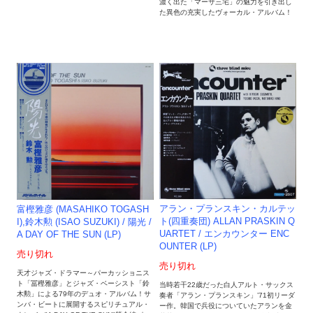
濃く出た「マーサ三宅」の魅力を引き出し
た異色の充実したヴォーカル・アルバム！
アラン・プランスキン・カルテッ
富樫雅彦 (MASAHIKO TOGASH
ト(四重奏団) ALLAN PRASKIN Q
I),鈴木勲 (ISAO SUZUKI) / 陽光 /
UARTET / エンカウンター ENC
A DAY OF THE SUN (LP)
OUNTER (LP)
売り切れ
売り切れ
天才ジャズ・ドラマー～パーカッショニス
ト「冨樫雅彦」とジャズ・ベーシスト「鈴
当時若干22歳だった白人アルト・サックス
木勲」による79年のデュオ・アルバム！サ
奏者「アラン・プランスキン」’71初リーダ
ンバ・ビートに展開するスピリチュアル・
ー作。韓国で兵役についていたアランを金