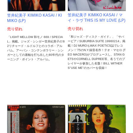
笠井紀美子 KIMIKO KASAI / マ
笠井紀美子 KIMIKO KASAI / KI
イ・ラヴ THIS IS MY LOVE (LP)
MIKO (LP)
売り切れ
売り切れ
「和ジャズ・ディスク・ガイド」、「サバ
「LIGHT MELLOW 和モノ 669 / SPECIA
ービア / SUBURBIA SUITE 19960214」掲
L」掲載。ジャズ・シンガー笠井紀美子の'8
載！DJ MUROもWAX POETICS誌でレコ
2リチャード・ルドルフとのコラボ・アル
メン！'75のN.Y.録音名作！テオ・マセロ (T
バム。アーバン・コンテンポラリー・シン
EO MACERO)がプロデュースし、STAN G
ガーとしての基軸を打ち出した80年代のタ
ETSやCORNELL DUPREE等、名うてのプ
ーニング・ポイント・アルバム。
レイヤーが参加した名盤！BILL WITHER
S"USE ME"のカバーを収録！