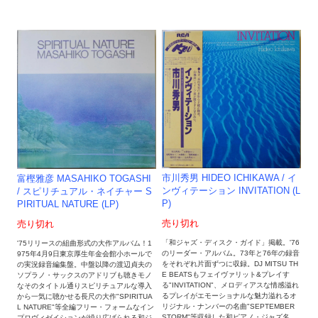
市川秀男 HIDEO ICHIKAWA / イ
富樫雅彦 MASAHIKO TOGASHI
ンヴィテーション INVITATION (L
/ スピリチュアル・ネイチャー S
P)
PIRITUAL NATURE (LP)
売り切れ
売り切れ
「和ジャズ・ディスク・ガイド」掲載。'76
'75リリースの組曲形式の大作アルバム！1
のリーダー・アルバム。73年と76年の録音
975年4月9日東京厚生年金会館小ホールで
をそれぞれ片面ずつに収録。DJ MITSU TH
の実況録音編集盤。中盤以降の渡辺貞夫の
E BEATSもフェイヴァリット&プレイす
ソプラノ・サックスのアドリブも聴きモノ
る"INVITATION"、メロディアスな情感溢れ
なそのタイトル通りスピリチュアルな導入
るプレイがエモーショナルな魅力溢れるオ
から一気に聴かせる長尺の大作"SPIRITUA
リジナル・ナンバーの名曲"SEPTEMBER
L NATURE"等全編フリー・フォームなイン
STORM"等収録した和ピアノ・ジャズ名
プロヴィゼイションが繰り広げられる和ジ