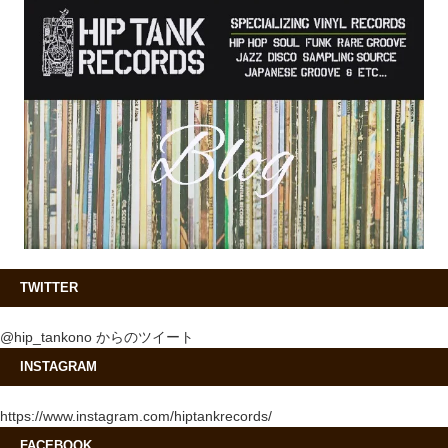
TWITTER
@hip_tankono からのツイート
INSTAGRAM
https://www.instagram.com/hiptankrecords/
FACEBOOK