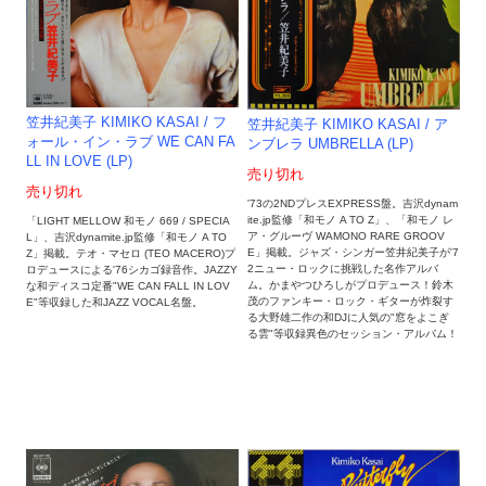
笠井紀美子 KIMIKO KASAI / フ
笠井紀美子 KIMIKO KASAI / ア
ォール・イン・ラブ WE CAN FA
ンブレラ UMBRELLA (LP)
LL IN LOVE (LP)
売り切れ
売り切れ
'73の2NDプレスEXPRESS盤。吉沢dynam
ite.jp監修「和モノ A TO Z」、「和モノ レ
「LIGHT MELLOW 和モノ 669 / SPECIA
ア・グルーヴ WAMONO RARE GROOV
L」、吉沢dynamite.jp監修「和モノ A TO
E」掲載。ジャズ・シンガー笠井紀美子が'7
Z」掲載。テオ・マセロ (TEO MACERO)プ
2ニュー・ロックに挑戦した名作アルバ
ロデュースによる'76シカゴ録音作。JAZZY
ム。かまやつひろしがプロデュース！鈴木
な和ディスコ定番"WE CAN FALL IN LOV
茂のファンキー・ロック・ギターが炸裂す
E"等収録した和JAZZ VOCAL名盤。
る大野雄二作の和DJに人気の"窓をよこぎ
る雲"等収録異色のセッション・アルバム！