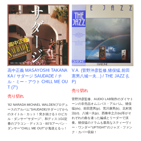
高中正義 MASAYOSHI TAKANA
V.A. (菅野沖彦監修,猪俣猛,前田
KA / サダージ SAUDADE / チ
憲男八城一夫...) / THE JAZZ (L
ル・ミー・アウト CHILL ME OU
P)
T (7")
売り切れ
売り切れ
菅野沖彦監修、AUDIO LAB制作のダイヤト
ーンの非売品オムニバス・アルバム。猪俣
'82 NARADA MICHAEL WALDENプロデュ
猛(ds)、前田憲男(p)、荒川康男(b)、北村英
ースのアルバム"SAUDADE(サダージ)"から
治(cl)、八城一夫(p)、西條幸之介(ts)等がそ
のタイトル・カット！突き抜けるトロピカ
れぞれの曲を違った編成とリーダーで演
ル・ダンサー"サダージ"、和ディスコDJ定
奏。猪俣猛のドラムも最高なスティーヴィ
番のブラコン・ディスコ・80'Sアーバン・
ー・ワンダー"UPTIGHT"のジャズ・ファン
ダンサー"CHILL ME OUT"が鬼使えるっ！
ク・カバー収録！