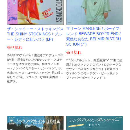
マリーン MARLENE / ボーイフ
ザ・シャイニー・ストッキングス
レンド BEWARE BOYFRIEND /
THE SHINY STOCKINGS / ブル
素敵なあなた BEI MIR BIST DU
ー・レディに紅いバラ (LP)
SCHON (7")
売り切れ
売り切れ
'84の2NDアルバム！南佳孝プロデュース作
が4曲、演奏&アレンジ&サウンド・プロデ
'83シングルカット。白鹿生酒TV CF曲に起
ュースを清水信之が担当。和スウィンギ
用されたストレンジなイントロのドープな
ー・ナンバー"ミスター・サンドマン"、大
サウンドの入りからカッコイイ歌姫マリ・
名曲のジャズ・コーラス・カバー"君の瞳に
ウィルソンのモータウン・ビート風ポッ
恋してる"等、ラウンジーな和DJ必携の一
プ・カバー"ボーイフレンド"！
枚デス。