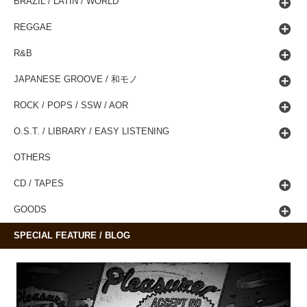
BRAZIL / LATIN / WORLD
REGGAE
R&B
JAPANESE GROOVE / 和モノ
ROCK / POPS / SSW / AOR
O.S.T. / LIBRARY / EASY LISTENING
OTHERS
CD / TAPES
GOODS
SPECIAL FEATURE / BLOG