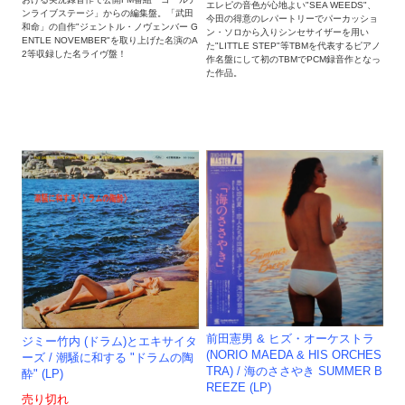
エレピの音色が心地よい"SEA WEEDS"、
ンライブステージ」からの編集盤。「武田
今田の得意のレパートリーでパーカッショ
和命」の自作"ジェントル・ノヴェンバー G
ン・ソロから入りシンセサイザーを用い
ENTLE NOVEMBER"を取り上げた名演のA
た"LITTLE STEP"等TBMを代表するピアノ
2等収録した名ライヴ盤！
作名盤にして初のTBMでPCM録音作となっ
た作品。
前田憲男 & ヒズ・オーケストラ
ジミー竹内 (ドラム)とエキサイタ
(NORIO MAEDA & HIS ORCHES
ーズ / 潮騒に和する "ドラムの陶
TRA) / 海のささやき SUMMER B
酔" (LP)
REEZE (LP)
売り切れ