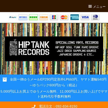
メニュー
全国一律ゆうメールEP290円定形外LP660円、ヤマト運輸540円
～ゆうパック600円から（税込）
5,000円以上お買上でゆうメール無料、11,000円以上お買い上げでヤマ
ト送料代引手数料無料
電話注文：092-834-8150