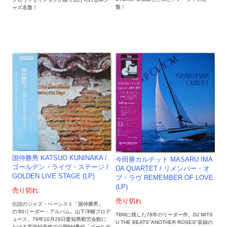
盤！
ャズ名盤！
国仲勝男 KATSUO KUNINAKA /
今田勝カルテット MASARU IMA
ゴールデン・ライヴ・ステージ /
DA QUARTET / リメンバー・オ
GOLDEN LIVE STAGE (LP)
ブ・ラヴ REMEMBER OF LOVE
(LP)
売り切れ
売り切れ
伝説のジャズ・ベーシスト「国仲勝男」
の'80リーダー・アルバム。山下洋輔プロデ
TBMに残した78年のリーダー作。DJ MITS
ュース。79年10月29日愛知県勤労会館に
U THE BEATS"ANOTHER ROSES"収録の
おける実況録音作で公開FM番組「ゴールデ