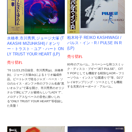
柏木玲子 REIKO KASHIWAGI /
水橋孝,市川秀男,ジョージ大塚 (T
パルス・イン・R / PULSE IN R
AKASHI MIZUHASHI) / オンリ
(LP)
ー・トラスト・ユア・ハート ON
LY TRUST YOUR HEART (LP)
売り切れ
売り切れ
80年のアルバム。スペーシーな和コスミッ
ク・ディスコ・ブギー"JET PULSE"、CIT
'76 11/23,25日録音、市川秀男(p)、水橋孝
Y POPとしても機能する軽快なAOR～フリ
(b)、ジョージ大塚ds)によるトリオ編成作
ーソウル・インスト"公園通りで"等、DJプ
品。ビートレスで唸るジャズ・ベース・ソ
レイ&サンプリング・ソースとしても機能
ロのルイス・ボンファ作のブラジル名曲"黒
する充実のキーボード・アルバム。
いオルフェ"で幕を開け、市川秀男のオリジ
ナルで弾むピアノが素晴らしい"LADY T"、
メロディアスなベースの音色に酔いしれ
る"ONLY TRUST YOUR HEART"等収録し
た良盤！