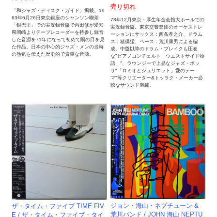
売り切れ
「和ジャズ・ディスク・ガイド」掲載。19
63年6月26日東京銀座のシャンソン喫茶
78年12月東京・厚生年金会館大ホールでの
「銀巴里」での実況録音盤で内田修が愛知
実況録音盤。東京交響楽団のオーケストレ
県岡崎よりテープレコーダーを持参し録音
ーションにサックス：西条孝之介、ドラム
した音源を71年になって初めて陽の目を見
ス：猪俣猛、ベース：荒川康男による編
た作品。日本の中心的ジャズ・メンの当時
成。中盤以降のドラム・ブレイクも圧巻
の熱気を伝えた歴史的で貴重な音源。
な"ピアノコンチェルト「ウエストサイド物
語」"、ラウンジーで上品なジャズ・ボッ
サ"「ロミオとジュリエット」愛のテー
マ"等クリエーター&トッラク・メーカー必
聴なサウンド満載。
ジョン・海山・ネプチューン &
ザ・タイム・ファイブ TIME FIV
荒川バンド / JOHN 海山 NEPTU
E / ザ・タイム・ファイブ・タイ