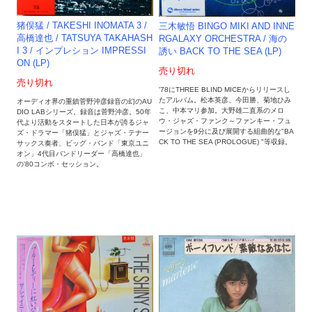
猪俣猛 / TAKESHI INOMATA 3 /
三木敏悟 BINGO MIKI AND INNE
高橋達也 / TATSUYA TAKAHASH
RGALAXY ORCHESTRA / 海の
I 3 / インプレション IMPRESSI
誘い BACK TO THE SEA (LP)
ON (LP)
売り切れ
売り切れ
'78にTHREE BLIND MICEからリリースし
たアルバム。松本英彦、今田勝、菊地ひみ
オーディオ界の重鎮菅野沖彦録音の幻のAU
こ、中本マリ参加。大野雄二直系のメロ
DIO LABシリーズ。録音は菅野沖彦。50年
ウ・ジャズ・ファンク～ファンキー・フュ
代より活動をスタートした日本が誇るジャ
ージョンを9分に及び展開する組曲的な"BA
ズ・ドラマー「猪俣猛」とジャズ・テナー
CK TO THE SEA (PROLOGUE) "等収録。
サックス奏者、ビッグ・バンド「東京ユニ
オン」4代目バンドリーダー「高橋達也」
の'80コンボ・セッション。