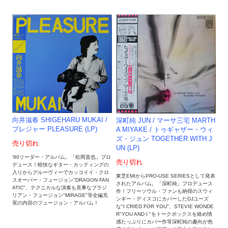
向井滋春 SHIGEHARU MUKAI /
深町純 JUN / マーサ三宅 MARTH
プレジャー PLEASURE (LP)
A MIYAKE / トゥギャザー・ウィ
ズ・ジュン TOGETHER WITH J
売り切れ
UN (LP)
'80リーダー・アルバム。「松岡直也」プロ
売り切れ
デュース！軽快なギター・カッティングの
入りからグルーヴィーでカッコイイ・クロ
東芝EMIからPRO-USE SERIESとして発表
スオーバー・フュージョン"DRAGON FAN
されたアルバム。「深町純」プロデュース
ATIC"、テクニカルな演奏も見事なブラジ
作！フリーソウル・ファンも納得のスウィ
リアン・フュージョン"MIRAGE"等全編充
ンギー・ディスコにカバーしたDJユーズ
実の内容のフュージョン・アルバム！
な"I CRIED FOR YOU"、STEVIE WONDE
R"YOU AND I "をトークボックスを絡め情
感たっぷりにカバー作等深町純の趣向が色