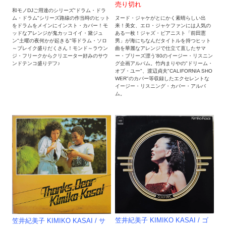
売り切れ
和モノDJご用達のシリーズ"ドラム・ドラ
ヌード・ジャケがとにかく素晴らしい出
ム・ドラム"シリーズ路線の作当時のヒット
来！美女、エロ・ジャケファンには人気の
をドラムをメインにインスト・カバー！モ
ある一枚！ジャズ・ピアニスト「前田憲
ッドなアレンジが鬼カッコイイ・黛ジュ
男」が海にちなんだタイトルを持つヒット
ン"土曜の夜何かが起きる"等ドラム・ソロ
曲を華麗なアレンジで仕立て直したサマ
～ブレイク盛りだくさん！モンド～ラウン
ー・ブリーズ漂う'80のイージー・リスニン
ジ・フリークからクリエーター好みのサウ
グ企画アルバム。竹内まりやの"ドリーム・
ンドテンコ盛りデフ♪
オブ・ユー"、渡辺貞夫"CALIFORNIA SHO
WER"のカバー等収録したエクセレントな
イージー・リスニング・カバー・アルバ
ム。
笠井紀美子 KIMIKO KASAI / ゴ
笠井紀美子 KIMIKO KASAI / サ