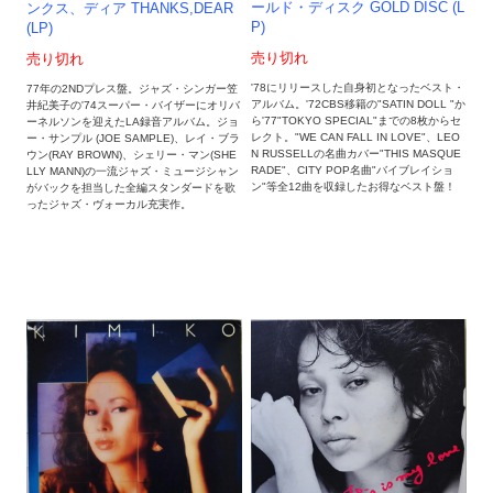
ールド・ディスク GOLD DISC (L
ンクス、ディア THANKS,DEAR
P)
(LP)
売り切れ
売り切れ
'78にリリースした自身初となったベスト・
77年の2NDプレス盤。ジャズ・シンガー笠
アルバム。'72CBS移籍の"SATIN DOLL "か
井紀美子の'74スーパー・バイザーにオリバ
ら'77"TOKYO SPECIAL"までの8枚からセ
ーネルソンを迎えたLA録音アルバム。ジョ
レクト。"WE CAN FALL IN LOVE"、LEO
ー・サンプル (JOE SAMPLE)、レイ・ブラ
N RUSSELLの名曲カバー"THIS MASQUE
ウン(RAY BROWN)、シェリー・マン(SHE
RADE"、CITY POP名曲"バイブレイショ
LLY MANN)の一流ジャズ・ミュージシャン
ン"等全12曲を収録したお得なベスト盤！
がバックを担当した全編スタンダードを歌
ったジャズ・ヴォーカル充実作。