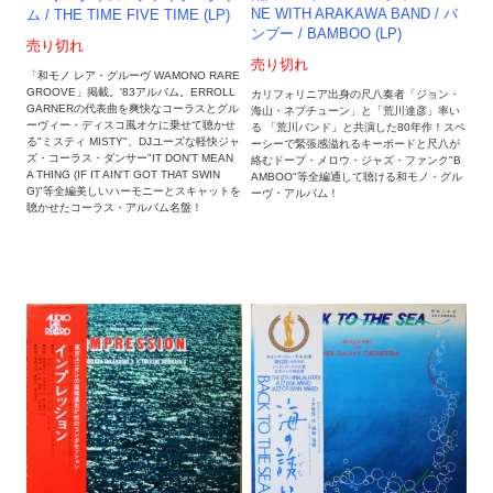
NE WITH ARAKAWA BAND / バ
ム / THE TIME FIVE TIME (LP)
ンブー / BAMBOO (LP)
売り切れ
売り切れ
「和モノ レア・グルーヴ WAMONO RARE
GROOVE」掲載。'83アルバム。ERROLL
カリフォリニア出身の尺八奏者「ジョン・
GARNERの代表曲を爽快なコーラスとグル
海山・ネプチューン」と「荒川達彦」率い
ーヴィー・ディスコ風オケに乗せて聴かせ
る 「荒川バンド」と共演した80年作！スペ
る"ミスティ MISTY"、DJユーズな軽快ジャ
ーシーで緊張感溢れるキーボードと尺八が
ズ・コーラス・ダンサー"IT DON'T MEAN
絡むドープ・メロウ・ジャズ・ファンク"B
A THING (IF IT AIN'T GOT THAT SWIN
AMBOO"等全編通して聴ける和モノ・グル
G)"等全編美しいハーモニーとスキャットを
ーヴ・アルバム！
聴かせたコーラス・アルバム名盤！