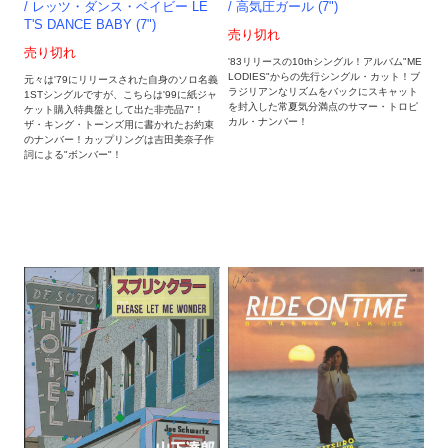
/ 高気圧ガール (7")
/ レッツ・ダンス・ベイビー LE
T'S DANCE BABY (7")
売り切れ
売り切れ
'83リリースの10thシングル！アルバム"ME
LODIES"からの先行シングル・カット！ブ
元々は'79にリリースされた自身のソロ名義
ラジリアンなリズムをバックにスキャット
1STシングルですが、こちらは'99に紙ジャ
を封入した常夏気分満点のサマー・トロピ
ケット購入特典盤として出た非売品7"！
カル・ナンバー！
ザ・キング・トーンズ用に書かれたお約束
のナンバー！カップリングは吉田美奈子作
詞による"ボンバー"！