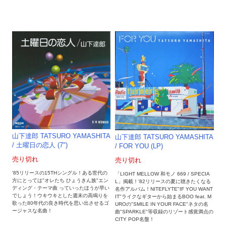
山下達郎 TATSURO YAMASHITA
山下達郎 TATSURO YAMASHITA
/ 土曜日の恋人 (7")
/ FOR YOU (LP)
売り切れ
売り切れ
'85リリースの15THシングル！ある世代の
「LIGHT MELLOW 和モノ 669 / SPECIA
方にとっては"オレたち ひょうきん族"エン
L」掲載！'82リリースの夏に聴きたくなる
ディング・テーマ曲 っていったほうが早い
名作アルバム！NITEFLYTE"IF YOU WANT
でしょう！ウキウキとした週末の高鳴りを
IT"ライクなギターから始まるBOO feat. M
歌った80年代の良き時代を思い出させるゴ
UROの"SMILE IN YOUR FACE"ネタの名
ージャスな名曲！
曲"SPARKLE"等収録のリゾート感覚満点の
CITY POP名盤！