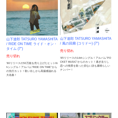
山下達郎 TATSURO YAMASHITA
山下達郎 TATSURO YAMASHITA
/ 風の回廊 (コリドー) (7")
/ RIDE ON TIME ライド・オン・
タイム (7")
売り切れ
売り切れ
'85リリースの14thシングル！アルバム"PO
CKET MUSIC"からのカット！過ぎ去りし
'80リリースの50万枚を売り上げたヒット6t
恋への情景を歌った切ない詩も素晴らしい
hシングル！アルバム"RIDE ON TIME"から
ナンバー！
の先行カット！歌い出しから高揚感溢れる
大名曲！