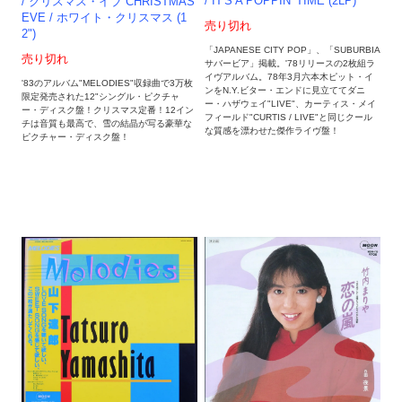
/ IT'S A POPPIN' TIME (2LP)
/ クリスマス・イブ CHRISTMAS
EVE / ホワイト・クリスマス (1
売り切れ
2")
「JAPANESE CITY POP」、「SUBURBIA
売り切れ
サバービア」掲載。'78リリースの2枚組ラ
イヴアルバム。78年3月六本木ピット・イ
'83のアルバム"MELODIES"収録曲で3万枚
ンをN.Y.ビター・エンドに見立ててダニ
限定発売された12"シングル・ピクチャ
ー・ハザウェイ"LIVE"、カーティス・メイ
ー・ディスク盤！クリスマス定番！12イン
フィールド"CURTIS / LIVE"と同じクール
チは音質も最高で、雪の結晶が写る豪華な
な質感を漂わせた傑作ライヴ盤！
ピクチャー・ディスク盤！