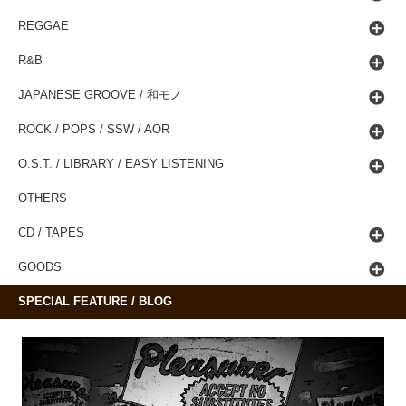
REGGAE
R&B
JAPANESE GROOVE / 和モノ
ROCK / POPS / SSW / AOR
O.S.T. / LIBRARY / EASY LISTENING
OTHERS
CD / TAPES
GOODS
SPECIAL FEATURE / BLOG