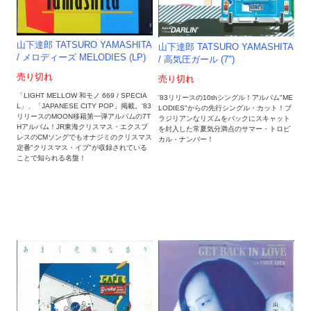
山下達郎 TATSURO YAMASHITA
山下達郎 TATSURO YAMASHITA
/ メロディーズ MELODIES (LP)
/ 高気圧ガール (7")
売り切れ
売り切れ
「LIGHT MELLOW 和モノ 669 / SPECIA
'83リリースの10thシングル！アルバム"ME
L」、「JAPANESE CITY POP」掲載。'83
LODIES"からの先行シングル・カット！ブ
リリースのMOON移籍第一弾アルバムの7T
ラジリアンなリズムをバックにスキャット
Hアルバム！JR東海クリスマス・エクスプ
を封入した常夏気分満点のサマー・トロピ
レスのCMソングでもオナジミのクリスマス
カル・ナンバー！
定番"クリスマス・イブ"が収録されている
ことで知られる名盤！