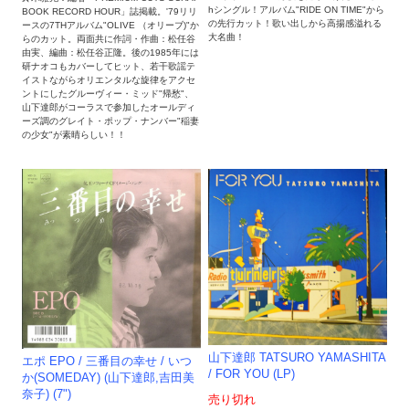
hシングル！アルバム"RIDE ON TIME"から
BOOK RECORD HOUR」誌掲載。'79リリ
の先行カット！歌い出しから高揚感溢れる
ースの7THアルバム"OLIVE （オリーブ)"か
大名曲！
らのカット。両面共に作詞・作曲：松任谷
由実、編曲：松任谷正隆。後の1985年には
研ナオコもカバーしてヒット、若干歌謡テ
イストながらオリエンタルな旋律をアクセ
ントにしたグルーヴィー・ミッド"帰愁"、
山下達郎がコーラスで参加したオールディ
ーズ調のグレイト・ポップ・ナンバー"稲妻
の少女"が素晴らしい！！
山下達郎 TATSURO YAMASHITA
エポ EPO / 三番目の幸せ / いつ
/ FOR YOU (LP)
か(SOMEDAY) (山下達郎,吉田美
奈子) (7")
売り切れ