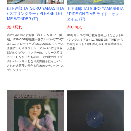
山下達郎 TATSURO YAMASHITA
山下達郎 TATSURO YAMASHITA
/ スプリンクラー / PLEASE LET
/ RIDE ON TIME ライド・オン・
ME WONDER (7")
タイム (7")
売り切れ
売り切れ
吉沢dynamite.jp監修「和モノ A TO Z」掲
'80リリースの50万枚を売り上げたヒット6t
載。'83MOON移籍第一弾アルバムの7THア
hシングル！アルバム"RIDE ON TIME"から
ルバム"メロディーズ MELODIES"リリース
の先行カット！歌い出しから高揚感溢れる
直後に出たオリジナル・アルバムには未収
大名曲！
録のシングル・オンリー曲。リリース時は
ヒットしなかったものの、その後のライヴ
のレパートリーとなり矢野顕子にもカバー
された大正琴の音色も印象的なナンバー"ス
プリンクラー"！