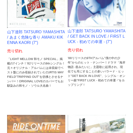
山下達郎 TATSURO YAMASHITA
山下達郎 TATSURO YAMASHITA
/ GET BACK IN LOVE / FIRST L
/ あまく危険な香り AMAKU KIK
UCK - 初めての幸運 - (7")
ENNA KAORI (7")
売り切れ
売り切れ
'88リリースの9THアルバム"僕の中の少
「LIGHT MELLOW 和モノ SPECIAL」掲
年"からのヒット・ナンバー！ドラマ「海岸
載の7インチ！'82リリースの9thシングル！
物語 -昔みたいに」主題歌に起用され、現
元々オリジナル・アルバムには未収録でベ
在でも耳にすることの多いバラード・ヒッ
スト盤にのみ収録されていたCURTIS MAY
ト"GET BACK IN LOVE"、シングル・オン
FIELD"TRIPPING OUT"を彷彿とさせるナ
リー曲"FIRST LUCK - 初めての幸運 -"をカ
ンバー！ORIGINAL LOVEのカバーでもお
ップリング！
馴染みの和モノ・ソウル大名曲！