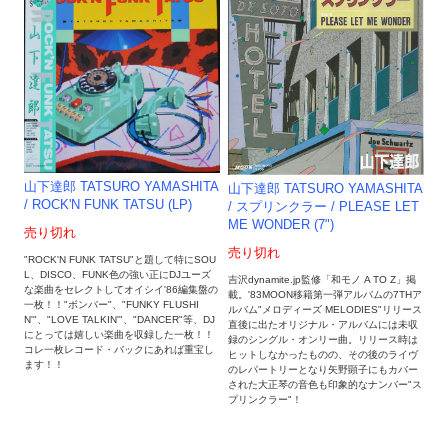
山下達郎 TATSURO YAMASHITA
山下達郎 TATSURO YAMASHITA
/ ROCK'N FUNK TATSU (LP)
/ スプリンクラー / PLEASE LET
ME WONDER (7")
売り切れ
売り切れ
"ROCK'N FUNK TATSU"と題して特にSOU
L、DISCO、FUNK色の強い正にDJユーズ
吉沢dynamite.jp監修「和モノ A TO Z」掲
な楽曲をセレクトしてオイシイ'86編集盤の
載。'83MOON移籍第一弾アルバムの7THア
一枚！！"ボンバー"、"FUNKY FLUSHI
ルバム"メロディーズ MELODIES"リリース
N'"、"LOVE TALKIN'"、"DANCER"等、DJ
直後に出たオリジナル・アルバムには未収
にとっては嬉しい楽曲を収録した一枚！！
録のシングル・オンリー曲。リリース時は
コレ一枚レコード・バックにあれば重宝し
ヒットしなかったものの、その後のライヴ
ます！！
のレパートリーとなり矢野顕子にもカバー
された大正琴の音色も印象的なナンバー"ス
プリンクラー"！