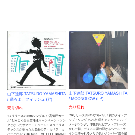
山下達郎 TATSURO YAMASHITA
山下達郎 TATSURO YAMASHITA
/ MOONGLOW (LP)
/ 踊ろよ、フィッシュ (7")
売り切れ
売り切れ
'79リリースの4THアルバム！初のタイ・ア
'87リリースの16thシングル！"高気圧ガー
ップ・ソングでJAL沖縄キャンペーン'79 イ
ル"と同じく全日空沖縄キャンペーン・ソン
メージソング、印象的なピアノ・フレーズ
グとなったサマー・チューン！スタイリス
から一転、ディスコ調の弾けるベース・ラ
テックスが歌った大名曲のア・カペラ・カ
インに導かれるノリの良いナンバー"愛を描
バーとなる"YOU MAKE ME FEEL BRAND