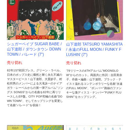
シュガーベイブ SUGAR BABE /
山下達郎 TATSURO YAMASHITA
山下達郎 / ダウンタウン DOWN
/ 永遠のFULL MOON / FUNKY F
TOWN / パレード (7")
LUSHIN' (7")
売り切れ
売り切れ
82年1ST初回プレス。グリーン・ラベル。
'79リリースの4THアルバム"MOONGLO
日本のポップス史に燦然と輝く永久不滅の
W"からのカット。両面共に作詞：吉田美奈
マスターピース！山下達郎、大貫妙子、村
子、作曲 • 編曲：山下達郎。ブラック・テ
松邦男のメンバーによる大滝詠一のナイア
イスト溢れるコンテンポラリーな名曲"永遠
ガラ・レーベルからの第一弾アルバム"ソン
のFULL MOON"、"ボンバー"路線のファン
グス SONGS"からの名曲を82年に再リリ
キーな激ディスコ・ナンバー"FUNKY FLU
ースしたEP盤。CITY POP究極の名曲"DO
SHIN'"をカップリング。
WN TOWN"、そしてカップリングを変更し
て名曲"パレード"を収録！