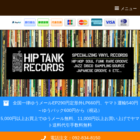
メニュー
全国一律ゆうメールEP290円定形外LP660円、ヤマト運輸540円
～ゆうパック600円から（税込）
5,000円以上お買上でゆうメール無料、11,000円以上お買い上げでヤマ
ト送料代引手数料無料
電話注文：092-834-8150