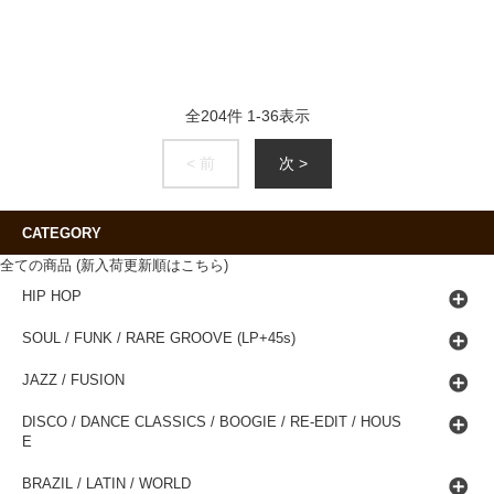
全
204
件
1
-
36
表示
< 前
次 >
CATEGORY
全ての商品 (新入荷更新順はこちら)
HIP HOP
SOUL / FUNK / RARE GROOVE (LP+45s)
JAZZ / FUSION
DISCO / DANCE CLASSICS / BOOGIE / RE-EDIT / HOUS
E
BRAZIL / LATIN / WORLD