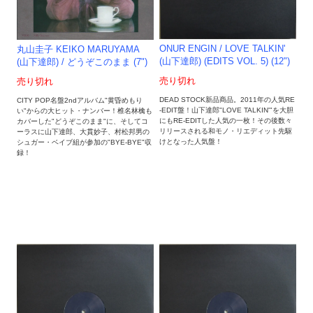
ONUR ENGIN / LOVE TALKIN'
丸山圭子 KEIKO MARUYAMA
(山下達郎) (EDITS VOL. 5) (12")
(山下達郎) / どうぞこのまま (7")
売り切れ
売り切れ
DEAD STOCK新品商品。2011年の人気RE
CITY POP名盤2ndアルバム"黄昏めもり
-EDIT盤！山下達郎"LOVE TALKIN'"を大胆
い"からの大ヒット・ナンバー！椎名林檎も
にもRE-EDITした人気の一枚！その後数々
カバーした"どうぞこのまま"に、そしてコ
リリースされる和モノ・リエディット先駆
ーラスに山下達郎、大貫妙子、村松邦男の
けとなった人気盤！
シュガー・ベイブ組が参加の"BYE-BYE"収
録！