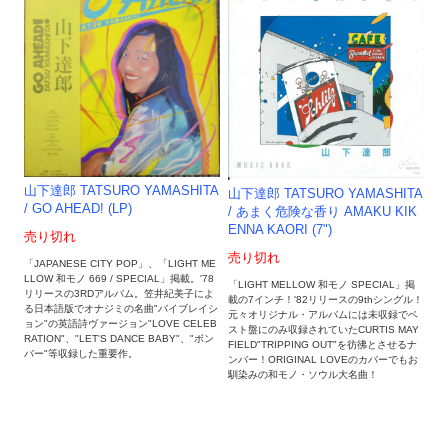
山下達郎 TATSURO YAMASHITA
山下達郎 TATSURO YAMASHITA
/ GO AHEAD! (LP)
/ あまく危険な香り AMAKU KIK
ENNA KAORI (7")
売り切れ
売り切れ
「JAPANESE CITY POP」、「LIGHT ME
LLOW 和モノ 669 / SPECIAL」掲載。'78
「LIGHT MELLOW 和モノ SPECIAL」掲
リリースの3RDアルバム。笠井紀美子によ
載の7インチ！'82リリースの9thシングル！
る日本語版でオナジミの名曲"バイブレイシ
元々オリジナル・アルバムには未収録でベ
ョン"の英語詩ヴァージョン"LOVE CELEB
スト盤にのみ収録されていたCURTIS MAY
RATION"、"LET'S DANCE BABY"、"ボン
FIELD"TRIPPING OUT"を彷彿とさせるナ
バー"等収録した重要作。
ンバー！ORIGINAL LOVEのカバーでもお
馴染みの和モノ・ソウル大名曲！