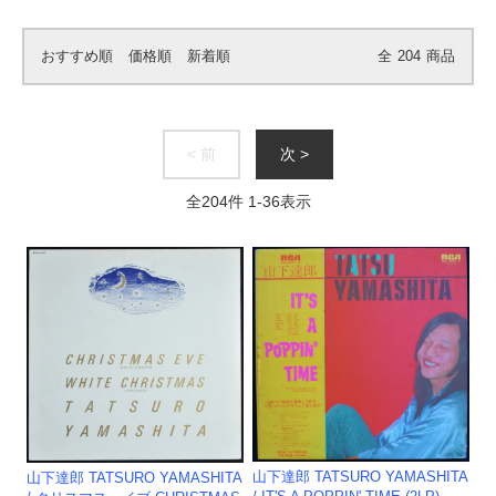
おすすめ順
価格順
新着順
全
204
商品
< 前
次 >
全
204
件
1
-
36
表示
山下達郎 TATSURO YAMASHITA
山下達郎 TATSURO YAMASHITA