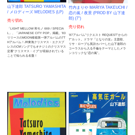
山下達郎 TATSURO YAMASHITA
竹内まりや MARIYA TAKEUCHI /
/ メロディーズ MELODIES (LP)
恋の嵐 / 夜景 (PROD BY 山下達
郎) (7")
売り切れ
売り切れ
「LIGHT MELLOW 和モノ 669 / SPECIA
L」、「JAPANESE CITY POP」掲載。'83
'87アルバム"リクエスト REQUEST"からの
リリースのMOON移籍第一弾アルバムの7T
7"カット。ドラマ『となりの女』主題歌、
Hアルバム！JR東海クリスマス・エクスプ
リサ・ローブも英詩カバーした山下達郎の
レスのCMソングでもオナジミのクリスマス
コーラスから入る不倫をテーマとしたメラ
定番"クリスマス・イブ"が収録されている
ンコリックな"恋の嵐"。
ことで知られる名盤！