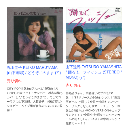
山下達郎 TATSURO YAMASHITA
丸山圭子 KEIKO MARUYAMA
/ 踊ろよ、フィッシュ (STEREO /
(山下達郎) / どうぞこのまま (7")
MONO) (7")
売り切れ
売り切れ
CITY POP名盤2ndアルバム"黄昏めもり
い"からの大ヒット・ナンバー！椎名林檎も
非売品ジャケ、内容違いのプロモEP
カバーした"どうぞこのまま"に、そしてコ
盤！！'87リリースの16thシングル！"高気
ーラスに山下達郎、大貫妙子、村松邦男の
圧ガール"と同じく全日空沖縄キャンペー
シュガー・ベイブ組が参加の"BYE-BYE"収
ン・ソングとなったサマー・チューン！本
録！
盤しか聴けないMONO VERSIONをカップ
リング！！'87全日空･沖縄キャンペーンガ
ールの初々しい石田ゆり子の水着ジャケに
鬼萌え～～！！