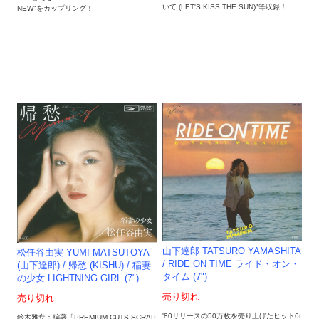
いて (LET'S KISS THE SUN)"等収録！
NEW"をカップリング！
山下達郎 TATSURO YAMASHITA
松任谷由実 YUMI MATSUTOYA
/ RIDE ON TIME ライド・オン・
(山下達郎) / 帰愁 (KISHU) / 稲妻
タイム (7")
の少女 LIGHTNING GIRL (7")
売り切れ
売り切れ
'80リリースの50万枚を売り上げたヒット6t
鈴木雅尭：編著「PREMIUM CUTS SCRAP