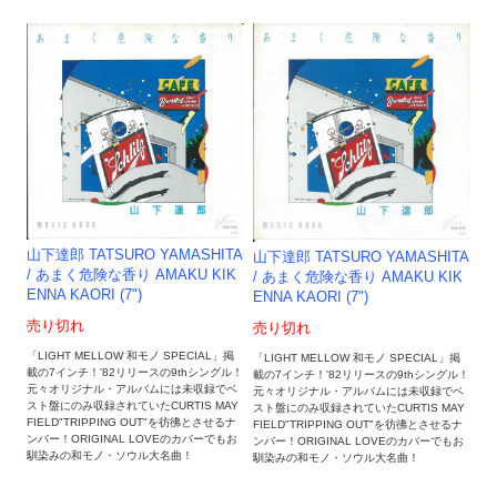
山下達郎 TATSURO YAMASHITA
山下達郎 TATSURO YAMASHITA
/ あまく危険な香り AMAKU KIK
/ あまく危険な香り AMAKU KIK
ENNA KAORI (7")
ENNA KAORI (7")
売り切れ
売り切れ
「LIGHT MELLOW 和モノ SPECIAL」掲
「LIGHT MELLOW 和モノ SPECIAL」掲
載の7インチ！'82リリースの9thシングル！
載の7インチ！'82リリースの9thシングル！
元々オリジナル・アルバムには未収録でベ
元々オリジナル・アルバムには未収録でベ
スト盤にのみ収録されていたCURTIS MAY
スト盤にのみ収録されていたCURTIS MAY
FIELD"TRIPPING OUT"を彷彿とさせるナ
FIELD"TRIPPING OUT"を彷彿とさせるナ
ンバー！ORIGINAL LOVEのカバーでもお
ンバー！ORIGINAL LOVEのカバーでもお
馴染みの和モノ・ソウル大名曲！
馴染みの和モノ・ソウル大名曲！