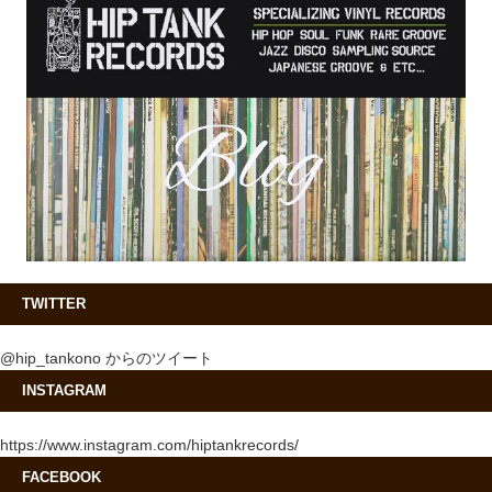
TWITTER
@hip_tankono からのツイート
INSTAGRAM
https://www.instagram.com/hiptankrecords/
FACEBOOK