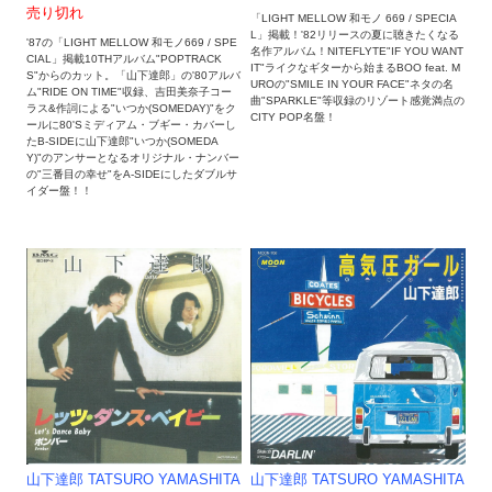
売り切れ
「LIGHT MELLOW 和モノ 669 / SPECIA
L」掲載！'82リリースの夏に聴きたくなる
'87の「LIGHT MELLOW 和モノ669 / SPE
名作アルバム！NITEFLYTE"IF YOU WANT
CIAL」掲載10THアルバム"POPTRACK
IT"ライクなギターから始まるBOO feat. M
S"からのカット。「山下達郎」の'80アルバ
UROの"SMILE IN YOUR FACE"ネタの名
ム"RIDE ON TIME"収録、吉田美奈子コー
曲"SPARKLE"等収録のリゾート感覚満点の
ラス&作詞による"いつか(SOMEDAY)"をク
CITY POP名盤！
ールに80'Sミディアム・ブギー・カバーし
たB-SIDEに山下達郎"いつか(SOMEDA
Y)"のアンサーとなるオリジナル・ナンバー
の"三番目の幸せ"をA-SIDEにしたダブルサ
イダー盤！！
山下達郎 TATSURO YAMASHITA
山下達郎 TATSURO YAMASHITA