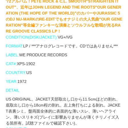
'72アルバム！PETE ROCK & C.L. SMOOTH"STRAIGHTEN IT
OUT"、近年はJOHN LEGEND AND THE ROOTS"OUR GENER
ATION (THE HOPE OF THE WORLD)"のカバーやJURASSIC 5
のDJ NU-MARKのRE-EDITでもオナジミの大人気曲"OUR GENE
RATION"等全編ファンキーな演奏とソウルフルな歌唱が光るRA
RE GROOVE CLASSICS LP！
CONDITION(DISK/JACKET):
VG+/VG
FORMAT:
LP / ***アナログレコードです。CDではありません***
LABEL:
WE PRODUCE RECORDS
CAT#:
XPS-1902
COUNTRY:
US
YEAR:
1972
DETAIL
US ORIGINAL。JACKET天部取出し口から11.5cmほどの割れ、
底取出し口から18cm程の割れ。左上角打ちによる剝れ。JACKE
T表裏シミ。盤両面全体的に表面的な薄いスレ、薄いヘアライ
ン。薄いスリキズ(プレイに影響ありませんが薄くチリノイズ入
る箇所有。試聴ファイルで確認下さい)。