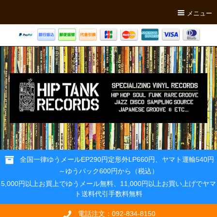
メニュー
全国一律ゆうメールEP290円定形外LP660円、ヤマト運輸540円
～ゆうパック600円から（税込）
5,000円以上お買上でゆうメール無料、11,000円以上お買い上げでヤマ
ト送料代引手数料無料
電話注文：092-834-8150