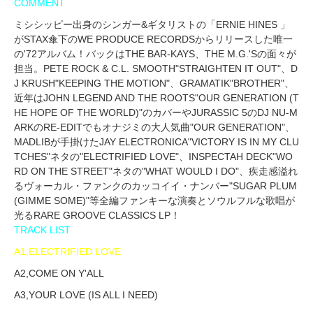
COMMENT
ミシシッピー出身のシンガー&ギタリストの「ERNIE HINES 」
がSTAX傘下のWE PRODUCE RECORDSからリリースした唯一
の'72アルバム！バックはTHE BAR-KAYS、THE M.G.'Sの面々が
担当。PETE ROCK & C.L. SMOOTH"STRAIGHTEN IT OUT"、D
J KRUSH"KEEPING THE MOTION"、GRAMATIK"BROTHER"、
近年はJOHN LEGEND AND THE ROOTS"OUR GENERATION (T
HE HOPE OF THE WORLD)"のカバーやJURASSIC 5のDJ NU-M
ARKのRE-EDITでもオナジミの大人気曲"OUR GENERATION"、
MADLIBが手掛けたJAY ELECTRONICA"VICTORY IS IN MY CLU
TCHES"ネタの"ELECTRIFIED LOVE"、INSPECTAH DECK"WO
RD ON THE STREET"ネタの"WHAT WOULD I DO"、疾走感溢れ
るヴォーカル・ファンクのカッコイイ・ナンバー"SUGAR PLUM
(GIMME SOME)"等全編ファンキーな演奏とソウルフルな歌唱が
光るRARE GROOVE CLASSICS LP！
TRACK LIST
A1,ELECTRIFIED LOVE
A2,COME ON Y'ALL
A3,YOUR LOVE (IS ALL I NEED)