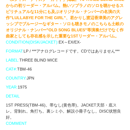
からの初リーダー・アルバム。熱いソプラノのソロを聴かせるス
ピリチュアルな11分にも及ぶオリジナル・ナンバーの名演の大
作"LULLABYE FOR THE GIRL"、若かりし渡辺香津美のアグレ
ッシブでブルージーなギター・ソロも聴きモノのこちらも土岐の
オリジナル・ナンバー"OLD SONG BLUES"等演奏だけでなく作
曲家としても存在感を示した重要な1STリーダー・アルバム。
CONDITION(DISK/JACKET):
EX～EX/EX-
FORMAT:
LP / ***アナログレコードです。CDではありません***
LABEL:
THREE BLIND MICE
CAT#:
TBM-46
COUNTRY:
JPN
YEAR:
1975
DETAIL
1ST PRESS(TBM-46)。帯なし(黄色帯)。JACKET天部・底ス
レ。背剝れ。角打ち。裏シミ小。解説小冊子なし。DISC状態良
好。
COMMENT