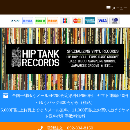
メニュー
全国一律ゆうメールEP290円定形外LP660円、ヤマト運輸540円
～ゆうパック600円から（税込）
5,000円以上お買上でゆうメール無料、11,000円以上お買い上げでヤマ
ト送料代引手数料無料
電話注文：092-834-8150