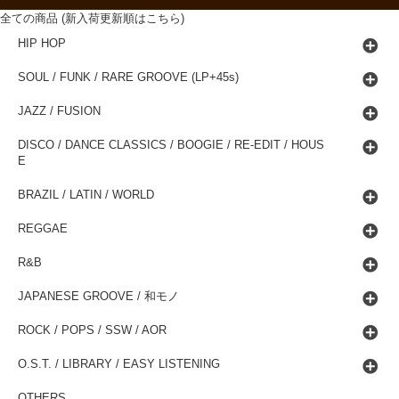
全ての商品 (新入荷更新順はこちら)
HIP HOP
SOUL / FUNK / RARE GROOVE (LP+45s)
JAZZ / FUSION
DISCO / DANCE CLASSICS / BOOGIE / RE-EDIT / HOUS
E
BRAZIL / LATIN / WORLD
REGGAE
R&B
JAPANESE GROOVE / 和モノ
ROCK / POPS / SSW / AOR
O.S.T. / LIBRARY / EASY LISTENING
OTHERS