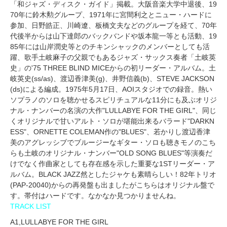
「和ジャズ・ディスク・ガイド」掲載。大阪音楽大学中退後、19
70年に鈴木勲グループ、1971年に宮間利之とニュー・ハードに
参加、日野皓正、川崎遼、板橋文夫などのグループを経て、70年
代後半からは山下達郎のバックバンドや坂本龍一等とも活動、19
85年には山岸潤史等とのチキンシャックのメンバーとしても活
躍、歌手土岐麻子の父親でもあるジャズ・サックス奏者「土岐英
史」の'75 THREE BLIND MICEからの初リーダー・アルバム。土
岐英史(ss/as)、渡辺香津美(g)、井野信義(b)、STEVE JACKSON
(ds)による編成。1975年5月17日、AOIスタジオでの録音。熱い
ソプラノのソロを聴かせるスピリチュアルな11分にも及ぶオリジ
ナル・ナンバーの名演の大作"LULLABYE FOR THE GIRL"、同じ
くオリジナルで甘いアルト・ソロが堪能出来るバラード"DARKN
ESS"、ORNETTE COLEMAN作の"BLUES"、若かりし渡辺香津
美のアグレッシブでブルージーなギター・ソロも聴きモノのこち
らも土岐のオリジナル・ナンバー"OLD SONG BLUES"等演奏だ
けでなく作曲家としても存在感を示した重要な1STリーダー・ア
ルバム。BLACK JAZZ然としたジャケも素晴らしい！82年トリオ
(PAP-20040)からの再発盤も出ましたがこちらはオリジナル盤で
す。帯付はハードです。なかなか見つかりませんね。
TRACK LIST
A1,LULLABYE FOR THE GIRL