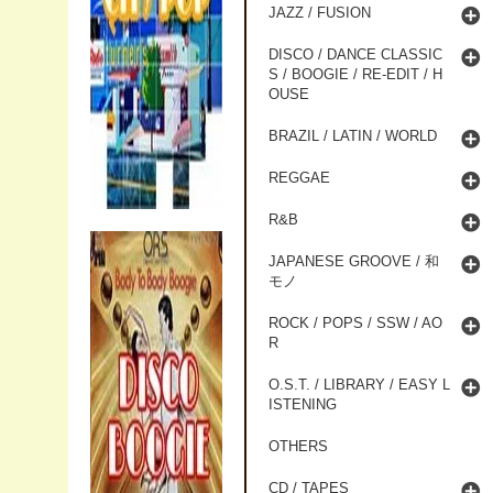
JAZZ / FUSION
DISCO / DANCE CLASSIC
S / BOOGIE / RE-EDIT / H
OUSE
BRAZIL / LATIN / WORLD
REGGAE
R&B
JAPANESE GROOVE / 和
モノ
ROCK / POPS / SSW / AO
R
O.S.T. / LIBRARY / EASY L
ISTENING
OTHERS
CD / TAPES