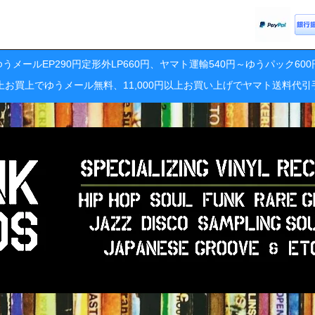
うメールEP290円定形外LP660円、ヤマト運輸540円～ゆうパック60
円以上お買上でゆうメール無料、11,000円以上お買い上げでヤマト送料代