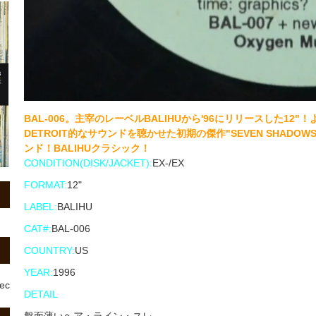
BAL-006。主宰のレーベルBALIHUから'96にリリースした12"
DETROIT的なサウンドを聴かせた初期の傑作"SEVEN SHADOW
ンド！BALIHUクラシック！
CONDITION(DISK/JACKET):
EX-/EX
FORMAT:
12"
LABEL:
BALIHU
CAT#:
BAL-006
COUNTRY:
US
YEAR:
1996
rec
DETAIL
盤面薄いヘア・ライン・スレ。