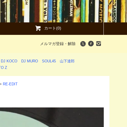
カート(0)
メルマガ登録・解除
DJ KOCO
DJ MURO
SOUL45
山下達郎
O Z
>
RE-EDIT