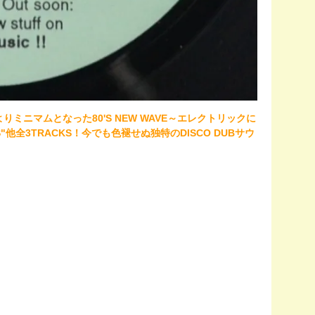
！よりミニマムとなった80'S NEW WAVE～エレクトリックに
S"他全3TRACKS！今でも色褪せぬ独特のDISCO DUBサウ