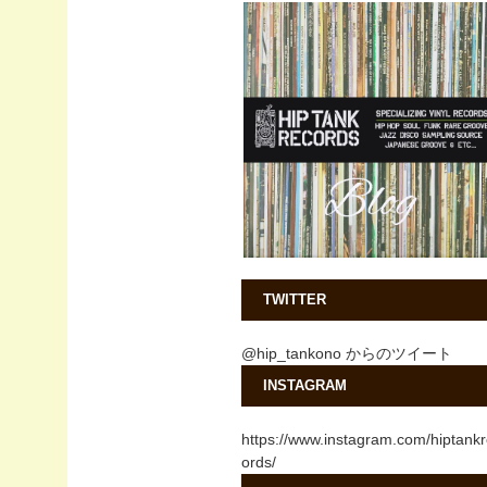
TWITTER
@hip_tankono からのツイート
INSTAGRAM
https://www.instagram.com/hiptank
ords/