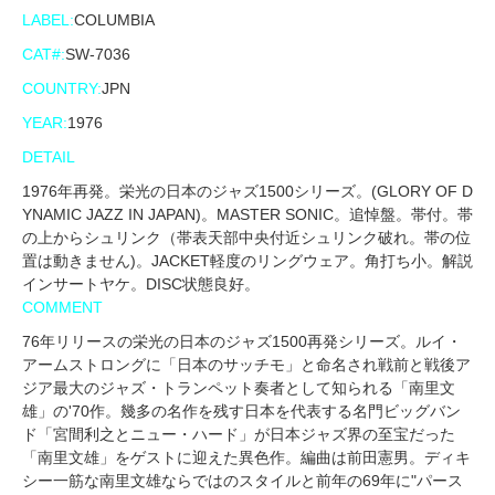
LABEL:
COLUMBIA
CAT#:
SW-7036
COUNTRY:
JPN
YEAR:
1976
DETAIL
1976年再発。栄光の日本のジャズ1500シリーズ。(GLORY OF D
YNAMIC JAZZ IN JAPAN)。MASTER SONIC。追悼盤。帯付。帯
の上からシュリンク（帯表天部中央付近シュリンク破れ。帯の位
置は動きません)。JACKET軽度のリングウェア。角打ち小。解説
インサートヤケ。DISC状態良好。
COMMENT
76年リリースの栄光の日本のジャズ1500再発シリーズ。ルイ・
アームストロングに「日本のサッチモ」と命名され戦前と戦後ア
ジア最大のジャズ・トランペット奏者として知られる「南里文
雄」の'70作。幾多の名作を残す日本を代表する名門ビッグバン
ド「宮間利之とニュー・ハード」が日本ジャズ界の至宝だった
「南里文雄」をゲストに迎えた異色作。編曲は前田憲男。ディキ
シー一筋な南里文雄ならではのスタイルと前年の69年に"パース