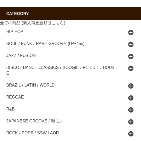
CATEGORY
全ての商品 (新入荷更新順はこちら)
HIP HOP
SOUL / FUNK / RARE GROOVE (LP+45s)
JAZZ / FUSION
DISCO / DANCE CLASSICS / BOOGIE / RE-EDIT / HOUS
E
BRAZIL / LATIN / WORLD
REGGAE
R&B
JAPANESE GROOVE / 和モノ
ROCK / POPS / SSW / AOR