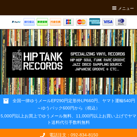
メニュー
全国一律ゆうメールEP290円定形外LP660円、ヤマト運輸540円
～ゆうパック600円から（税込）
5,000円以上お買上でゆうメール無料、11,000円以上お買い上げでヤマ
ト送料代引手数料無料
電話注文：092-834-8150