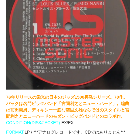
76年リリースの栄光の日本のジャズ1500再発シリーズ。70作。
バックは名門ビッグバンド「宮間利之とニュー・ハード」。編曲
は前田憲男。ディキシー一筋な南里文雄ならではのスタイルと宮
間利之とニューハードのモダン・ビッグバンドとのコラボ作。
CONDITION(DISK/JACKET):
EX/EX
FORMAT:
LP / ***アナログレコードです。CDではありません***