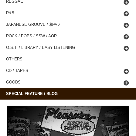
REGGAE
R&B
JAPANESE GROOVE / 和モノ
ROCK / POPS / SSW / AOR
O.S.T. / LIBRARY / EASY LISTENING
OTHERS
CD / TAPES
GOODS
SPECIAL FEATURE / BLOG