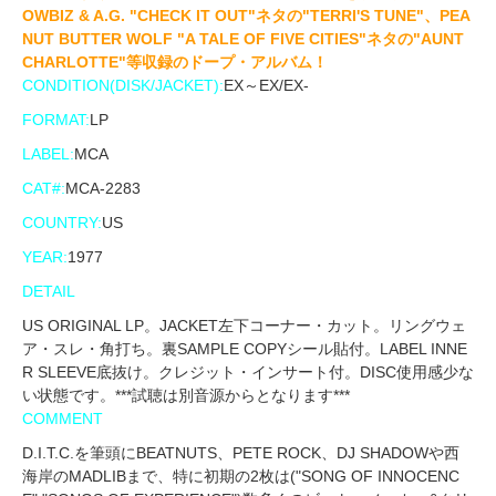
OWBIZ & A.G. "CHECK IT OUT"ネタの"TERRI'S TUNE"、PEA
NUT BUTTER WOLF "A TALE OF FIVE CITIES"ネタの"AUNT
CHARLOTTE"等収録のドープ・アルバム！
CONDITION(DISK/JACKET):
EX～EX/EX-
FORMAT:
LP
LABEL:
MCA
CAT#:
MCA-2283
COUNTRY:
US
YEAR:
1977
DETAIL
US ORIGINAL LP。JACKET左下コーナー・カット。リングウェ
ア・スレ・角打ち。裏SAMPLE COPYシール貼付。LABEL INNE
R SLEEVE底抜け。クレジット・インサート付。DISC使用感少な
い状態です。***試聴は別音源からとなります***
COMMENT
D.I.T.C.を筆頭にBEATNUTS、PETE ROCK、DJ SHADOWや西
海岸のMADLIBまで、特に初期の2枚は("SONG OF INNOCENC