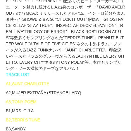
E" "SONGS OF EXPERIENCE")数多くのビート・メーカー&クリ
エーターを魅力し続けるL.A.出身のコンポーザー「DAVID AXELR
OD」の'77MCAよりリリースしたアルバム！イントロ部分をまん
ま使ったSHOWBIZ & A.G. "CHECK IT OUT"を始め、GHOSTFA
CE KILLAH"STAY TRUE"、INSPECTAH DECK"ELEVATION"、R
EAL LIVE"TRILOGY OF ERROR"、BLACK ROB"LOOKIN AT U
S"等数多くサンプリングされた"TERRI'S TUNE"、PEANUT BUT
TER WOLF "A TALE OF FIVE CITIES"ネタの中盤ドラム・ブレ
イクが入るJAZZ FUNKナンバー"AUNT CHARLOTTE"、印象深
いベースとドラムのグルーヴから入るLAURYN HILL"EVERY GH
ETTO, EVERY CITY"ネタの"TONY POEM"等、本作もサンプリ
ング・ソース満載のドープなアルバム！
TRACK LIST
A1,AUNT CHARLOTTE
A2,MUJER EXTRAÑA (STRANGE LADY)
A3,TONY POEM
B1,MRS. O.J.A.
B2,TERRI'S TUNE
B3,SANDY