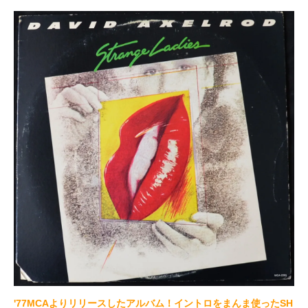
'77MCAよりリリースしたアルバム！イントロをまんま使ったSH