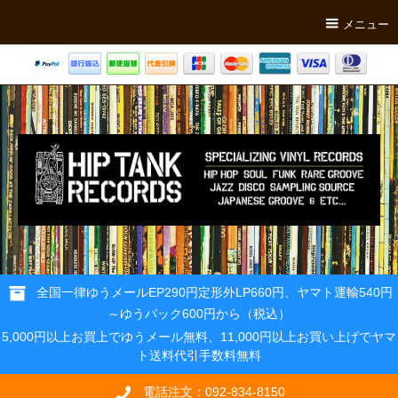
メニュー
全国一律ゆうメールEP290円定形外LP660円、ヤマト運輸540円
～ゆうパック600円から（税込）
5,000円以上お買上でゆうメール無料、11,000円以上お買い上げでヤマ
ト送料代引手数料無料
電話注文：092-834-8150