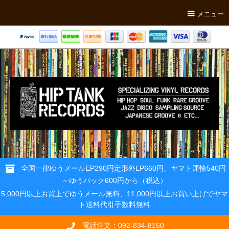
メニュー
全国一律ゆうメールEP290円定形外LP660円、ヤマト運輸540円
～ゆうパック600円から（税込）
5,000円以上お買上でゆうメール無料、11,000円以上お買い上げでヤマ
ト送料代引手数料無料
電話注文：092-834-8150