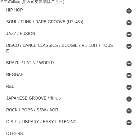
全ての商品 (新入荷更新順はこちら)
HIP HOP
SOUL / FUNK / RARE GROOVE (LP+45s)
JAZZ / FUSION
DISCO / DANCE CLASSICS / BOOGIE / RE-EDIT / HOUS
E
BRAZIL / LATIN / WORLD
REGGAE
R&B
JAPANESE GROOVE / 和モノ
ROCK / POPS / SSW / AOR
O.S.T. / LIBRARY / EASY LISTENING
OTHERS