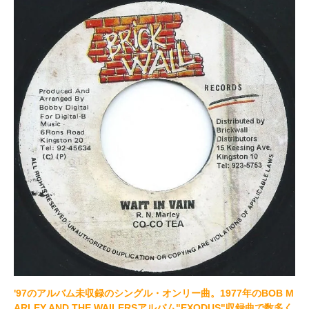
'97のアルバム未収録のシングル・オンリー曲。1977年のBOB M
ARLEY AND THE WAILERSアルバム"EXODUS"収録曲で数多く