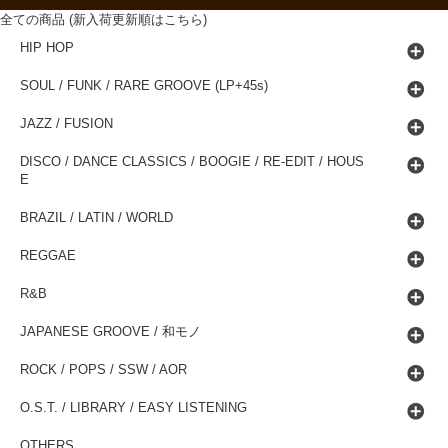
全ての商品 (新入荷更新順はこちら)
HIP HOP
SOUL / FUNK / RARE GROOVE (LP+45s)
JAZZ / FUSION
DISCO / DANCE CLASSICS / BOOGIE / RE-EDIT / HOUS
E
BRAZIL / LATIN / WORLD
REGGAE
R&B
JAPANESE GROOVE / 和モノ
ROCK / POPS / SSW / AOR
O.S.T. / LIBRARY / EASY LISTENING
OTHERS