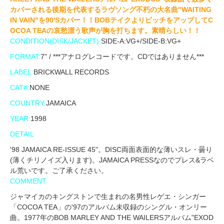
カバーされる後期を代表するラヴソング不朽の大名曲"WAITING
IN VAIN"を90'Sカバー！！BOBテイクよりピッチをアップしてC
OCOA TEAの哀愁漂う歌声が胸を打ちます。素晴らしい！！
CONDITION(DISK/JACKET):
SIDE-A:VG+/SIDE-B:VG+
FORMAT:
7" / ***アナログレコードです。CDではありません***
LABEL:
BRICKWALL RECORDS
CAT#:
NONE
COUNTRY:
JAMAICA
YEAR:
1998
DETAIL
'98 JAMAICA RE-ISSUE 45"。DISC両面表面的な薄いスレ・曇り
(薄くチリノイズ入ります)。JAMAICA PRESSなのでプレス&ラベ
ル荒いです。ご了承ください。
COMMENT
ジャマイカのキングストンで生まれの名男性レゲエ・シンガー
「COCOA TEA」の'97のアルバム未収録のシングル・オンリー
曲。1977年のBOB MARLEY AND THE WAILERSアルバム"EXOD