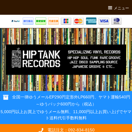
メニュー
全国一律ゆうメールEP290円定形外LP660円、ヤマト運輸540円
～ゆうパック600円から（税込）
5,000円以上お買上でゆうメール無料、11,000円以上お買い上げでヤマ
ト送料代引手数料無料
電話注文：092-834-8150