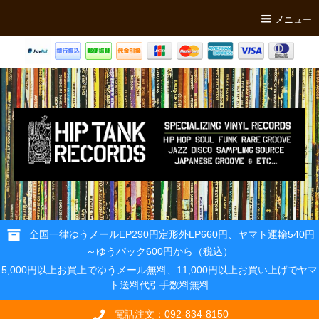
メニュー
全国一律ゆうメールEP290円定形外LP660円、ヤマト運輸540円
～ゆうパック600円から（税込）
5,000円以上お買上でゆうメール無料、11,000円以上お買い上げでヤマ
ト送料代引手数料無料
電話注文：092-834-8150