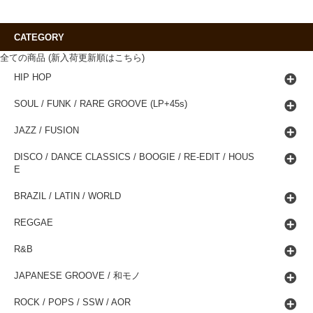
CATEGORY
全ての商品 (新入荷更新順はこちら)
HIP HOP
SOUL / FUNK / RARE GROOVE (LP+45s)
JAZZ / FUSION
DISCO / DANCE CLASSICS / BOOGIE / RE-EDIT / HOUS
E
BRAZIL / LATIN / WORLD
REGGAE
R&B
JAPANESE GROOVE / 和モノ
ROCK / POPS / SSW / AOR