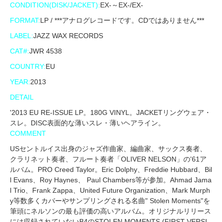
CONDITION(DISK/JACKET):
EX-～EX-/EX-
FORMAT:
LP / ***アナログレコードです。CDではありません***
LABEL:
JAZZ WAX RECORDS
CAT#:
JWR 4538
COUNTRY:
EU
YEAR:
2013
DETAIL
'2013 EU RE-ISSUE LP。180G VINYL。JACKETリングウェア・
スレ。DISC表面的な薄いスレ・薄いヘアライン。
COMMENT
USセントルイス出身のジャズ作曲家、編曲家、サックス奏者、
クラリネット奏者、フルート奏者「OLIVER NELSON」の'61ア
ルバム。PRO Creed Taylor。Eric Dolphy、Freddie Hubbard、Bil
l Evans、Roy Haynes、 Paul Chambers等が参加。Ahmad Jama
l Trio、Frank Zappa、United Future Organization、Mark Murph
y等数多くカバーやサンプリングされる名曲" Stolen Moments"を
筆頭にネルソンの最も評価の高いアルバム。オリジナルリリース
には収録されていないB4のSTOLEN MOMENTS (FIRST VERSI