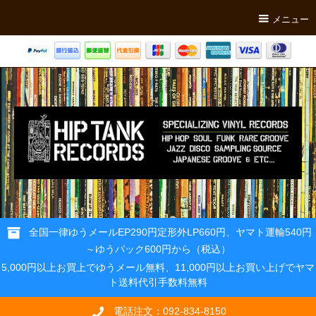
メニュー
全国一律ゆうメールEP290円定形外LP660円、ヤマト運輸540円
～ゆうパック600円から（税込）
5,000円以上お買上でゆうメール無料、11,000円以上お買い上げでヤマ
ト送料代引手数料無料
電話注文：092-834-8150