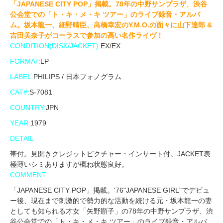
「JAPANESE CITY POP」掲載。78年の中野サンプラザ、渋谷
公会堂での「ト・キ・メ・キ ツアー」のライブ録音・アルバ
ム。坂本龍一、細野晴臣、高橋幸宏のY.M.O.の面々に山下達郎 &
吉田美奈子がコーラスで参加の高い名作ライヴ！
CONDITION(DISK/JACKET):
EX/EX
FORMAT:
LP
LABEL:
PHILIPS / 日本フォノグラム
CAT#:
S-7081
COUNTRY:
JPN
YEAR:
1979
DETAIL
帯付。見開きクレジットピクチャー・インサート付。JACKET表
極薄いシミありますが概ね状態良好。
COMMENT
「JAPANESE CITY POP」掲載。'76"JAPANESE GIRL"でデビュ
ー後、現在まで刺激的で勢力的な活動を続ける元・坂本龍一の妻
としても知られる才女「矢野顕子」の78年の中野サンプラザ、渋
谷公会堂での「ト・キ・メ・キ ツアー」のライブ録音・アルバ