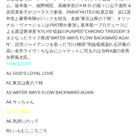
ム。坂本龍一、細野晴臣、高橋幸宏のY.M.O.の面々に山下達郎 &
吉田美奈子がコーラスで参加、PARATHUTEの松原正樹、浜口茂
外也と豪華布陣がバックを担当。名曲"東京は夜の７時"、オリジ
ナル・ヴァージョンはYMO勢が参加し坂本龍一プロデュースに
よる渡辺香津美"KYLYN"収録のPUNPEE"CHRONO TRIGGER"ネ
タとなったライブ再演"WATER WAYS FLOW BACKWARD AGAI
N"、読売ジャイアンツを歌った"行け柳田"等臨場感溢れる評価の
高い名作ライヴ！ちなみにジャケットに写るのは当時4歳の長男
矢野風太氏。
TRACK LIST
A1,GOD'S LOYAL LOVE
A2,東京は夜の７時
A3,WATER WAYS FLOW BACKWARD AGAIN
A4,サッちゃん
A5,行け柳田
A6,気球にのって
B1,いもむしごろごろ