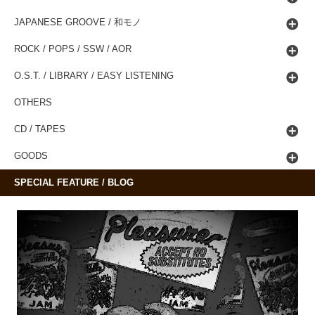
JAPANESE GROOVE / 和モノ
ROCK / POPS / SSW / AOR
O.S.T. / LIBRARY / EASY LISTENING
OTHERS
CD / TAPES
GOODS
SPECIAL FEATURE / BLOG