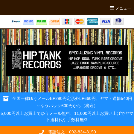
メニュー
全国一律ゆうメールEP290円定形外LP660円、ヤマト運輸540円
～ゆうパック600円から（税込）
5,000円以上お買上でゆうメール無料、11,000円以上お買い上げでヤマ
ト送料代引手数料無料
電話注文：092-834-8150