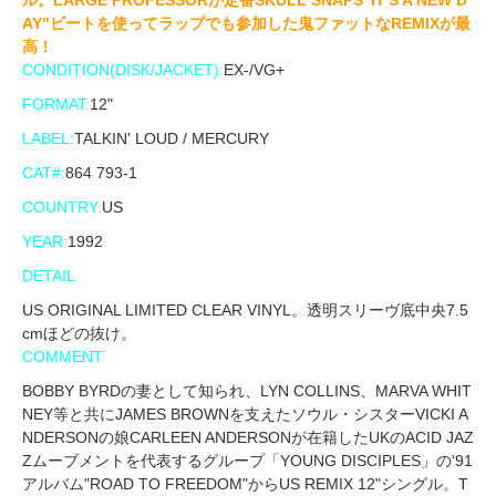
ル。LARGE PROFESSORが定番SKULL SNAPS"IT'S A NEW D
AY"ビートを使ってラップでも参加した鬼ファットなREMIXが最
高！
CONDITION(DISK/JACKET):
EX-/VG+
FORMAT:
12"
LABEL:
TALKIN' LOUD / MERCURY
CAT#:
864 793-1
COUNTRY:
US
YEAR:
1992
DETAIL
US ORIGINAL LIMITED CLEAR VINYL。透明スリーヴ底中央7.5
cmほどの抜け。
COMMENT
BOBBY BYRDの妻として知られ、LYN COLLINS、MARVA WHIT
NEY等と共にJAMES BROWNを支えたソウル・シスターVICKI A
NDERSONの娘CARLEEN ANDERSONが在籍したUKのACID JAZ
Zムーブメントを代表するグループ「YOUNG DISCIPLES」の'91
アルバム"ROAD TO FREEDOM"からUS REMIX 12"シングル。T