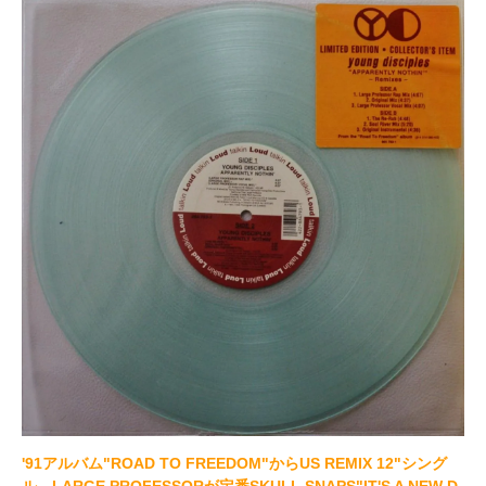
'91アルバム"ROAD TO FREEDOM"からUS REMIX 12"シング