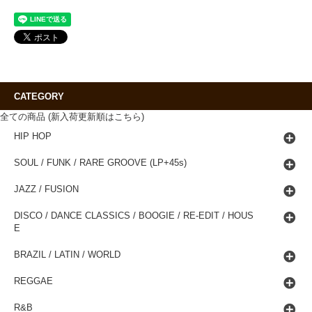
CATEGORY
全ての商品 (新入荷更新順はこちら)
HIP HOP
SOUL / FUNK / RARE GROOVE (LP+45s)
JAZZ / FUSION
DISCO / DANCE CLASSICS / BOOGIE / RE-EDIT / HOUS
E
BRAZIL / LATIN / WORLD
REGGAE
R&B