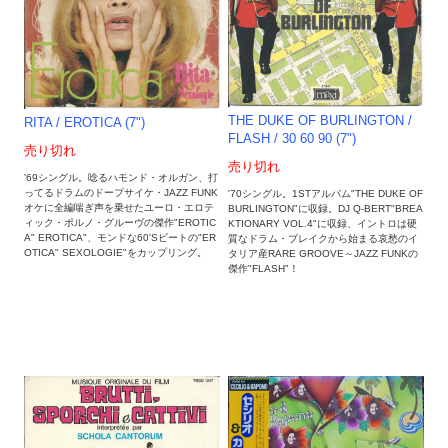
THE DUKE OF BURLINGTON ‎/
RITA / EROTICA (7")
FLASH / 30 60 90 (7")
売り切れ
売り切れ
'69シングル。唸るハモンド・オルガン、打
ってるドラムのドープサイケ・JAZZ FUNK
'70シングル。1STアルバム"THE DUKE OF
オケに全編喘ぎ声を乗せたユーロ・エロテ
BURLINGTON"に収録。DJ Q-BERT"BREA
ィック・ポルノ・グルーヴの傑作"EROTIC
KTIONARY VOL.4"に収録、イントロは硬
A" EROTICA"、モンドな60'Sビートの"ER
質なドラム・ブレイクから始まる哀愁のイ
OTICA" SEXOLOGIE"をカップリング。
タリア産RARE GROOVE～JAZZ FUNKの
傑作"FLASH"！