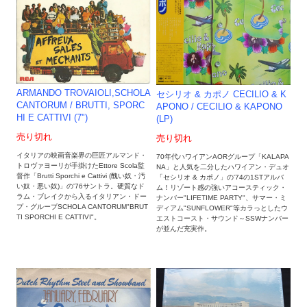
ARMANDO TROVAIOLI,SCHOLA
セシリオ & カポノ CECILIO & K
CANTORUM ‎/ BRUTTI, SPORC
APONO / CECILIO & KAPONO
HI E CATTIVI (7")
(LP)
売り切れ
売り切れ
イタリアの映画音楽界の巨匠アルマンド・
70年代ハワイアンAORグループ「KALAPA
トロヴァヨーリが手掛けたEttore Scola監
NA」と人気を二分したハワイアン・デュオ
督作「Brutti Sporchi e Cattivi (醜い奴・汚
「セシリオ & カポノ」の'74の1STアルバ
い奴・悪い奴)」の'76サントラ。硬質なド
ム！リゾート感の強いアコースティック・
ラム・ブレイクから入るイタリアン・ドー
ナンバー"LIFETIME PARTY"、サマー・ミ
プ・グルーブSCHOLA CANTORUM"BRUT
ディアム"SUNFLOWER"等カラっとしたウ
TI SPORCHI E CATTIVI"。
エストコースト・サウンド～SSWナンバー
が並んだ充実作。