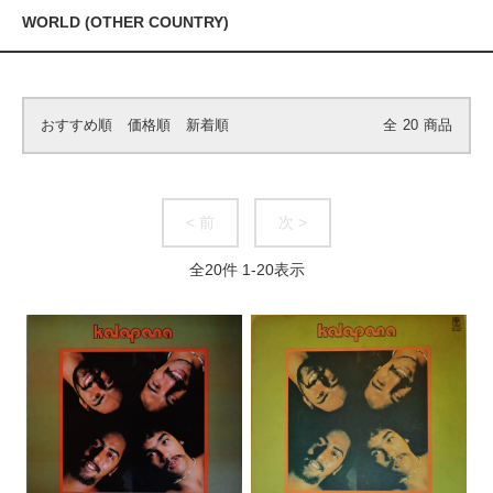
WORLD (OTHER COUNTRY)
おすすめ順
価格順
新着順
全
20
商品
< 前
次 >
全
20
件
1
-
20
表示