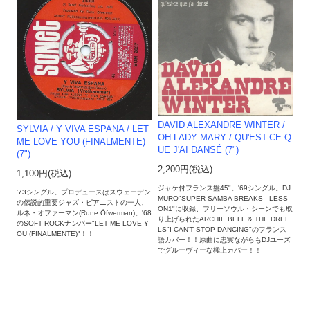
DAVID ALEXANDRE WINTER /
SYLVIA / Y VIVA ESPANA / LET
OH LADY MARY / QU'EST-CE Q
ME LOVE YOU (FINALMENTE)
UE J'AI DANSÉ (7")
(7")
2,200円(税込)
1,100円(税込)
ジャケ付フランス盤45"。'69シングル。DJ
'73シングル。プロデュースはスウェーデン
MURO"SUPER SAMBA BREAKS - LESS
の伝説的重要ジャズ・ピアニストの一人、
ON1"に収録、フリーソウル・シーンでも取
ルネ・オファーマン(Rune Öfwerman)。'68
り上げられたARCHIE BELL & THE DREL
のSOFT ROCKナンバー"LET ME LOVE Y
LS"I CAN'T STOP DANCING"のフランス
OU (FINALMENTE)"！！
語カバー！！原曲に忠実ながらもDJユーズ
でグルーヴィーな極上カバー！！