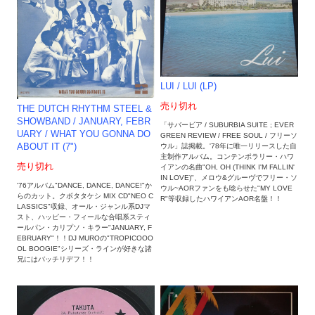
LUI / LUI (LP)
売り切れ
THE DUTCH RHYTHM STEEL &
SHOWBAND / JANUARY, FEBR
「サバービア / SUBURBIA SUITE ; EVER
UARY / WHAT YOU GONNA DO
GREEN REVIEW / FREE SOUL / フリーソ
ABOUT IT (7")
ウル」誌掲載。'78年に唯一リリースした自
主制作アルバム。コンテンポラリー・ハワ
売り切れ
イアンの名曲"OH, OH (THINK I'M FALLIN'
IN LOVE)"、メロウ&グルーヴでフリー・ソ
'76アルバム"DANCE, DANCE, DANCE!"か
ウル~AORファンをも唸らせた"MY LOVE
らのカット。クボタタケシ MIX CD"NEO C
R"等収録したハワイアンAOR名盤！！
LASSICS"収録、オール・ジャンル系DJマ
スト、ハッピー・フィールな合唱系スティ
ールパン・カリプソ・キラー"JANUARY, F
EBRUARY"！！DJ MUROの"TROPICOOO
OL BOOGIE"シリーズ・ラインが好きな諸
兄にはバッチリデフ！！