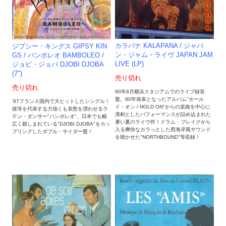
カラパナ KALAPANA / ジャパ
ジプシー・キングス GIPSY KIN
ン・ジャム・ライヴ JAPAN JAM
GS / バンボレオ BAMBOLEO /
LIVE (LP)
ジョビ・ジョバ DJOBI DJOBA
(7")
売り切れ
売り切れ
80年8月横浜スタジアムでのライブ録音
盤。80年発表となったアルバム"ホール
'87フランス国内で大ヒットしたシングル！
ド・オン / HOLD ON"からの楽曲を中心に
彼等を代表する力強くも哀愁を漂わせるラ
溌剌としたパフォーマンスが詰め込まれた
テン・ダンサー"バンボレオ"、日本でも幅
暑い夏のライヴ作！ドラム・ブレイクから
広く親しまれている"DJOBI DJOBA"をカッ
入る爽快なカラっとした西海岸風サウンド
プリングしたダブル・サイダー盤！
を聴かせた"NORTHBOUND"等収録！