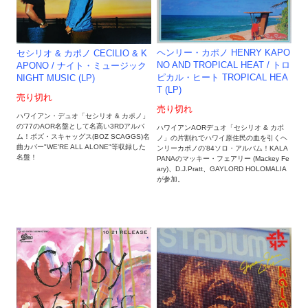
ヘンリー・カポノ HENRY KAPO
セシリオ & カポノ CECILIO & K
NO AND TROPICAL HEAT / トロ
APONO / ナイト・ミュージック
ピカル・ヒート TROPICAL HEA
NIGHT MUSIC (LP)
T (LP)
売り切れ
売り切れ
ハワイアン・デュオ「セシリオ & カポノ」
の'77のAOR名盤として名高い3RDアルバ
ハワイアンAORデュオ「セシリオ & カポ
ム！ボズ・スキャッグス(BOZ SCAGGS)名
ノ」の片割れでハワイ原住民の血を引くヘ
曲カバー"WE'RE ALL ALONE"等収録した
ンリーカポノの'84ソロ・アルバム！KALA
名盤！
PANAのマッキー・フェアリー (Mackey Fe
ary)、D.J.Pratt、GAYLORD HOLOMALIA
が参加。