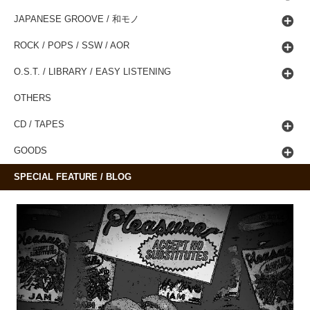
JAPANESE GROOVE / 和モノ
ROCK / POPS / SSW / AOR
O.S.T. / LIBRARY / EASY LISTENING
OTHERS
CD / TAPES
GOODS
SPECIAL FEATURE / BLOG