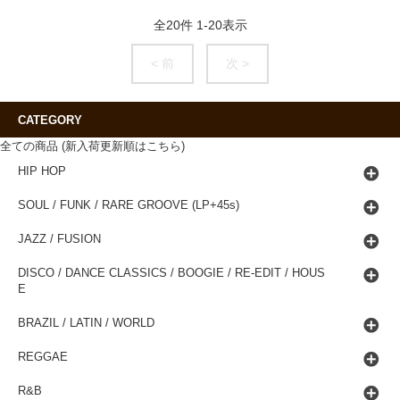
全
20
件
1
-
20
表示
< 前
次 >
CATEGORY
全ての商品 (新入荷更新順はこちら)
HIP HOP
SOUL / FUNK / RARE GROOVE (LP+45s)
JAZZ / FUSION
DISCO / DANCE CLASSICS / BOOGIE / RE-EDIT / HOUS
E
BRAZIL / LATIN / WORLD
REGGAE
R&B