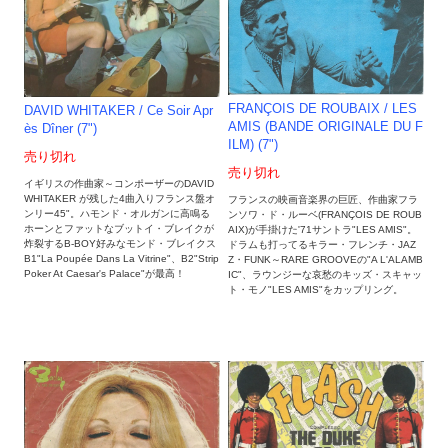
FRANÇOIS DE ROUBAIX ‎/ LES
DAVID WHITAKER / Ce Soir Apr
AMIS (BANDE ORIGINALE DU F
ès Dîner (7")
ILM) (7")
売り切れ
売り切れ
イギリスの作曲家～コンポーザーのDAVID
WHITAKER が残した4曲入りフランス盤オ
フランスの映画音楽界の巨匠、作曲家フラ
ンリー45"。ハモンド・オルガンに高鳴る
ンソワ・ド・ルーベ(FRANÇOIS DE ROUB
ホーンとファットなブットイ・ブレイクが
AIX)が手掛けた'71サントラ"LES AMIS"。
炸裂するB-BOY好みなモンド・ブレイクス
ドラムも打ってるキラー・フレンチ・JAZ
B1"La Poupée Dans La Vitrine"、B2"Strip
Z・FUNK～RARE GROOVEの"A L'ALAMB
Poker At Caesar's Palace"が最高！
IC"、ラウンジーな哀愁のキッズ・スキャッ
ト・モノ"LES AMIS"をカップリング。