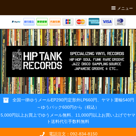
メニュー
全国一律ゆうメールEP290円定形外LP660円、ヤマト運輸540円
～ゆうパック600円から（税込）
5,000円以上お買上でゆうメール無料、11,000円以上お買い上げでヤマ
ト送料代引手数料無料
電話注文：092-834-8150