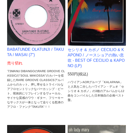
BABATUNDE OLATUNJI ‎/ TAKU
セシリオ & カポノ CECILIO & K
TA / MASAI (7")
APONO / ノースショアの熱い息
吹 - BEST OF CECILIO & KAPO
売り切れ
NO (LP)
'73MANU DIBANGOのRARE GROOVE CL
550円(税込)
ASSICの"SOUL MAKOSSA"のカバーを収
録したRARE GROOVE CLASSICSアルバ
ハワイアンAORグループ「KALAPANA」
ムからのカット。押し寄せるトライバルな
と人気を二分したハワイアン・デュオ「セ
アフロセントリックなパーカッシブ・ビー
シリオ & カポノ」の3枚のアルバムから12
ト、呪術的にリフレインするヴォーカル、
曲をコンパイルした日本独自の企画ベスト
サイケな質感のワウ・ギター、フリーキー
盤。
なサックスが一体となって迫りくる怒涛の
アフロ・ファンク"TAKUTA"！！