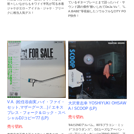
ているギタープレーとまで語ったハイ・サ
初々しいながらもキワドイ半乳が写る水着
ウンド調の傑作"酔いしれてDeJa Vu "、"L.
ジャケがエロ～アイドル・ジャケ・フリー
A.BABE"等収録したソウルフルなCITY PO
クに相当人気デス！
P快作！
V.A. (松任谷由実,ハイ・ファイ・
大沢誉志幸 YOSHIYUKI OHSAW
セット,マザーグース...) / エキス
A / SCOOP (LP)
プレス・フォーク＆ロック・スペ
売り切れ
シャルDJコピー'77 (LP)
'84の2NDアルバム。80'Sブラコン・ミッ
売り切れ
ド"スロウダンス"、DJユーズなアーバン・
バレアリック・ナンバー"RING RING"、ア