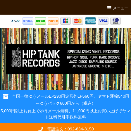
メニュー
全国一律ゆうメールEP290円定形外LP660円、ヤマト運輸540円
～ゆうパック600円から（税込）
5,000円以上お買上でゆうメール無料、11,000円以上お買い上げでヤマ
ト送料代引手数料無料
電話注文：092-834-8150