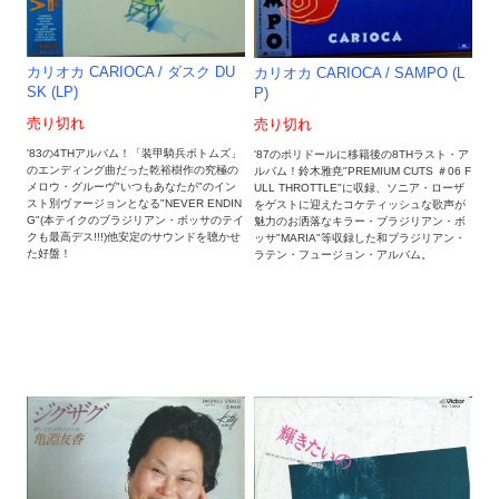
カリオカ CARIOCA / ダスク DU
カリオカ CARIOCA / SAMPO (L
SK (LP)
P)
売り切れ
売り切れ
'83の4THアルバム！「装甲騎兵ボトムズ」
'87のポリドールに移籍後の8THラスト・ア
のエンディング曲だった乾裕樹作の究極の
ルバム！鈴木雅尭"PREMIUM CUTS ＃06 F
メロウ・グルーヴ"いつもあなたが"のイン
ULL THROTTLE"に収録、ソニア・ローザ
スト別ヴァージョンとなる"NEVER ENDIN
をゲストに迎えたコケティッシュな歌声が
G"(本テイクのブラジリアン・ボッサのテイ
魅力のお洒落なキラー・ブラジリアン・ボ
クも最高デス!!!)他安定のサウンドを聴かせ
ッサ"MARIA"等収録した和ブラジリアン・
た好盤！
ラテン・フュージョン・アルバム。