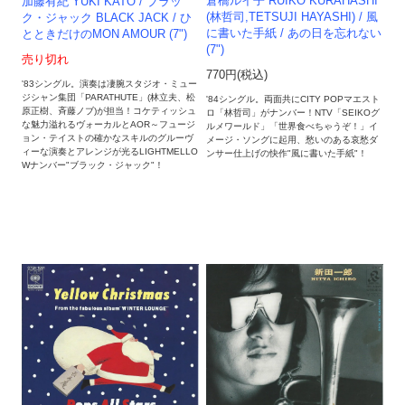
倉橋ルイ子 RUIKO KURAHASHI
加藤有紀 YUKI KATO / ブラッ
(林哲司,TETSUJI HAYASHI) / 風
ク・ジャック BLACK JACK / ひ
に書いた手紙 / あの日を忘れない
とときだけのMON AMOUR (7")
(7")
売り切れ
770円(税込)
'83シングル。演奏は凄腕スタジオ・ミュー
ジシャン集団「PARATHUTE」(林立夫、松
'84シングル。両面共にCITY POPマエスト
原正樹、斉藤ノブ)が担当！コケティッシュ
ロ「林哲司」がナンバー！NTV「SEIKOグ
な魅力溢れるヴォーカルとAOR～フュージ
ルメワールド」「世界食べちゃうぞ！」イ
ョン・テイストの確かなスキルのグルーヴ
メージ・ソングに起用、愁いのある哀愁ダ
ィーな演奏とアレンジが光るLIGHTMELLO
ンサー仕上げの快作"風に書いた手紙"！
Wナンバー"ブラック・ジャック"！