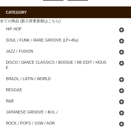
CATEGORY
全ての商品 (新入荷更新順はこちら)
HIP HOP
SOUL / FUNK / RARE GROOVE (LP+45s)
JAZZ / FUSION
DISCO / DANCE CLASSICS / BOOGIE / RE-EDIT / HOUS
E
BRAZIL / LATIN / WORLD
REGGAE
R&B
JAPANESE GROOVE / 和モノ
ROCK / POPS / SSW / AOR