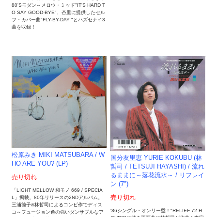
80'Sモダン～メロウ・ミッド"IT'S HARD T
O SAY GOOD-BYE"、杏里に提供したセル
フ・カバー曲"FLY-BY-DAY "とハズセナイ3
曲を収録！
松原みき MIKI MATSUBARA / W
国分友里恵 YURIE KOKUBU (林
HO ARE YOU? (LP)
哲司 / TETSUJI HAYASHI) / 流れ
るままに～落花流水～ / リフレイ
売り切れ
ン (7")
「LIGHT MELLOW 和モノ 669 / SPECIA
売り切れ
L」掲載。80年リリースの2NDアルバム。
三浦徳子&林哲司によるコンビ作でディス
'86シングル・オンリー盤！"RELIEF 72 H
コ～フュージョン色の強いダンサブルなア