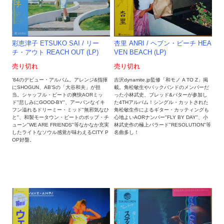
彩恵津子 ETSUKO SAI / リー
杏里 ANRI / ヘブン・ビーチ HEA
チ・アウト REACH OUT (LP)
VEN BEACH (LP)
売り切れ
売り切れ
'84のデビュー・アルバム。アレンジ&指揮
吉沢dynamite.jp監修「和モノ A TO Z」掲
にSHOGUN、AB'Sの「大谷和夫」が担
載。角松敏生やバックバンドのメンバーだ
当。シャッフル・ビートの爽快AORミッ
った小林武史、ブレッド&バターが参加し
ド"悲しみにGOOD-BY"、アーバンなイキ
た4THアルバム！シングル・カットされた
フン溢れるドリーミー・ミッド"無邪気なひ
角松敏生作によるギター・カッティングも
と"、和製モータウン・ビートのポップ・チ
心地よいAORナンバー"FLY BY DAY"、小
ューン"WE ARE FRIENDS"等なかなか充実
林武史作の極上バラード"RESOLUTION"等
したライトなソウル感覚が味わえるCITY P
名曲多し！
OP好盤。