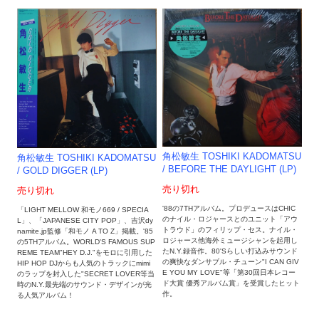
角松敏生 TOSHIKI KADOMATSU
角松敏生 TOSHIKI KADOMATSU
/ BEFORE THE DAYLIGHT (LP)
/ GOLD DIGGER (LP)
売り切れ
売り切れ
'88の7THアルバム。プロデュースはCHIC
「LIGHT MELLOW 和モノ669 / SPECIA
のナイル・ロジャースとのユニット「アウ
L」、「JAPANESE CITY POP」、吉沢dy
トラウド」のフィリップ・セス。ナイル・
namite.jp監修「和モノ A TO Z」掲載。'85
ロジャース他海外ミュージシャンを起用し
の5THアルバム。WORLD'S FAMOUS SUP
たN.Y.録音作。80'Sらしい打込みサウンド
REME TEAM"HEY D.J."をモロに引用した
の爽快なダンサブル・チューン"I CAN GIV
HIP HOP DJからも人気のトラックにmimi
E YOU MY LOVE"等「第30回日本レコー
のラップを封入した"SECRET LOVER等当
ド大賞 優秀アルバム賞」を受賞したヒット
時のN.Y.最先端のサウンド・デザインが光
作。
る人気アルバム！