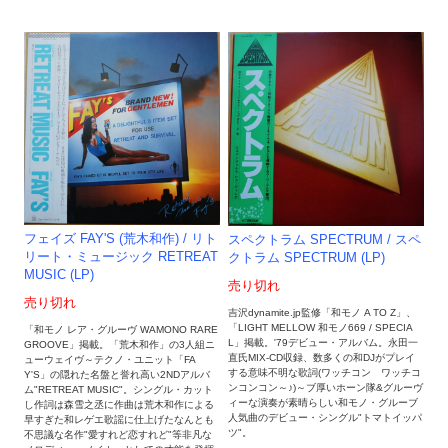
フェイズ FAY'S (荒木和作) / リト
スペクトラム SPECTRUM / スペ
リート・ミュージック RETREAT
クトラム SPECTRUM (LP)
MUSIC (LP)
売り切れ
売り切れ
吉沢dynamite.jp監修「和モノ A TO Z」、
「LIGHT MELLOW 和モノ669 / SPECIA
「和モノ レア・グルーヴ WAMONO RARE
L」掲載。'79デビュー・アルバム。永田一
GROOVE」掲載。「荒木和作」の3人組ニ
直氏MIX-CD収録、数多くの和DJがプレイ
ューウェイヴ～テクノ・ユニット「FA
する意味不明な歌詞(ワッチコン ワッチコ
Y'S」の隠れた名盤と誉れ高い2NDアルバ
ンコンコン～♪)～ブ厚いホーン隊&グルーヴ
ム"RETREAT MUSIC"。シングル・カット
ィーな演奏が素晴らしい和モノ・グルーブ
し作詞は森雪之丞に作曲は荒木和作による
人気曲のデビュー・シングル"トマトイッパ
早すぎた和レゲエ歌謡に仕上げたなんとも
ツ"。
不思議な名作"愛すれど恋すれど"等非凡な