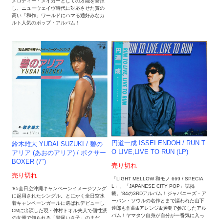
メロディー・メイカーとしての才能を発揮
し、ニューウェイヴ時代に対応させた質の
高い「和作」ワールドにハマる通好みなカ
ルト人気のポップ・アルバム！
円道一成 ISSEI ENDOH / RUN T
鈴木雄大 YUDAI SUZUKI / 碧の
O LIVE,LIVE TO RUN (LP)
アリア (あおのアリア) / ボクサー
BOXER (7")
売り切れ
売り切れ
「LIGHT MELLOW 和モノ 669 / SPECIA
L」、「JAPANESE CITY POP」誌掲
'85全日空沖縄キャンペーンイメージソング
載。'84の3RDアルバム！ジャパニーズ・ア
に起用されたシングル。とにかく全日空水
ーバン・ソウルの名作とまで謳われた山下
着キャンペーンガールに選ばれデビューし
達郎も作曲&アレンジ&演奏で参加したアル
CMに出演した現・仲村トオル夫人で個性派
バム！ヤマタツ自身が自分が一番気に入っ
の女優で知られる「鷲尾いさ子」のまだ