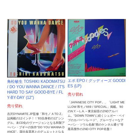
エポ EPO / グッディーズ GOODI
角松敏生 TOSHIKI KADOMATSU
ES (LP)
/ DO YOU WANNA DANCE / IT'S
HARD TO SAY GOOD-BYE / FL
売り切れ
Y-BY-DAY (12")
「JAPANESE CITY POP」、「LIGHT ME
売り切れ
LLOW 和モノ669 / SPECIAL」掲載。'80
のN.Y.～L.A.～東京録音の2NDアルバ
吉沢DYNAMITE.JP監修「和モノ A TO Z」
ム。"DOWN TOWN"に続くシュガー・ベイ
誌掲載の12インチ！！'83自身初の12"シン
ブのカバー"パレード"、グルーヴィーなア
グル。未CD化のヴァージョンとなる和製ア
ーバン・ソウル名曲"雨のケンネル通り"等
ーバン・ブギーの快作"DO YOU WANNA D
最高傑作の2ND CITY POP名盤！
ANCE"、国分友里恵とのデュエットとなる