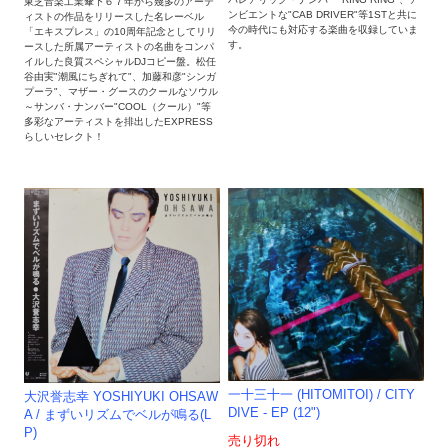
東芝音楽工業傘下６７年から幾多のアーテ
ンビエントな"CAB DRIVER"等1STと共に
ィストの作品をリリースした名レーベル
今の時代にも対応する楽曲を収録していま
「エキスプレス」の10周年記念としてリリ
す。
ースした所属アーティストの名曲をコンパ
イルした良質スペシャルDJコピー盤。松任
谷由実"潮風にちぎれて"、加藤和彦"シンガ
プーラ"、マザー・グースのクールなソウル
～サンバ・ナンバー"COOL（クール）"等
多彩なアーティストを排出したEXPRESS
らしいセレクト！
一十三十一 (HITOMITOI) / CITY
大沢誉志幸 YOSHIYUKI OHSAW
DIVE - EP (12")
A / まずいリズムでベルが鳴る(L
P)
売り切れ