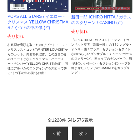
POPS ALL STARS / イエロー・
新田一郎 ICHIRO NITTA / ガラス
クリスマス YELLOW CHRISTMA
のスクリーン / CASINO (7")
S / くつ下の中の僕 (7")
売り切れ
売り切れ
「SPECTRUM」のフロント・マン、トラ
ンペット奏者「新田一郎」の'84シングル・
杉真理が音頭を取った'86リゾート・モノ・
オンリー曲！ブラス・セクションもタイト
クリスマス・コンピ"WINTER LOUNGE"か
な80'Sらしいダンサブル・チューン"ガラス
らのカット。両面杉真理作。この企画のみ
のスクリーン"、同タイプのナンバーで、切
のユニットとなるクリスマス・パーティ
れ味のいいホーン・セクションにハープを
ー・ナンバー"YELLOW CHRISTMAS"、同
絡ませたノリノリの"CASINO"をカップリ
様にアルバムのエンディングを大団円で飾
ング！
る"くつ下の中の僕"も好曲！
全
1228
件
541
-
576
表示
< 前
次 >