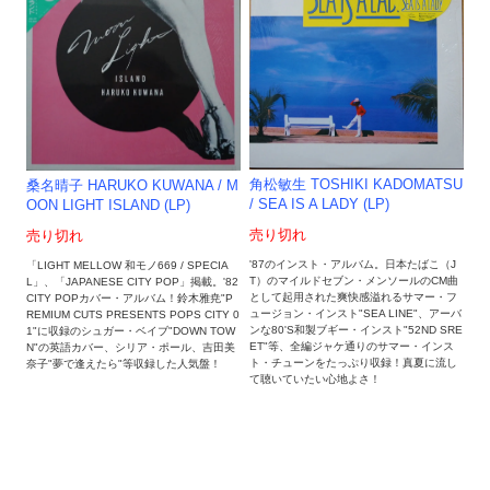
角松敏生 TOSHIKI KADOMATSU
桑名晴子 HARUKO KUWANA / M
/ SEA IS A LADY (LP)
OON LIGHT ISLAND (LP)
売り切れ
売り切れ
'87のインスト・アルバム。日本たばこ（J
「LIGHT MELLOW 和モノ669 / SPECIA
T）のマイルドセブン・メンソールのCM曲
L」、「JAPANESE CITY POP」掲載。'82
として起用された爽快感溢れるサマー・フ
CITY POPカバー・アルバム！鈴木雅尭"P
ュージョン・インスト"SEA LINE"、アーバ
REMIUM CUTS PRESENTS POPS CITY 0
ンな80'S和製ブギー・インスト"52ND SRE
1"に収録のシュガー・ベイブ"DOWN TOW
ET"等、全編ジャケ通りのサマー・インス
N"の英語カバー、シリア・ポール、吉田美
ト・チューンをたっぷり収録！真夏に流し
奈子"夢で逢えたら"等収録した人気盤！
て聴いていたい心地よさ！