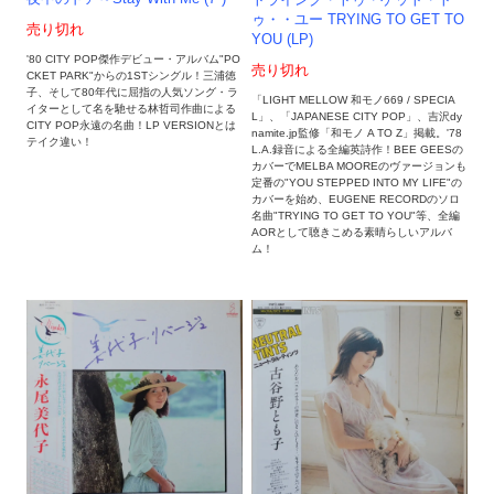
トライング・トゥ・ゲット・ト
ゥ・・ユー TRYING TO GET TO
売り切れ
YOU (LP)
'80 CITY POP傑作デビュー・アルバム"PO
売り切れ
CKET PARK"からの1STシングル！三浦徳
子、そして80年代に屈指の人気ソング・ラ
「LIGHT MELLOW 和モノ669 / SPECIA
イターとして名を馳せる林哲司作曲による
L」、「JAPANESE CITY POP」、吉沢dy
CITY POP永遠の名曲！LP VERSIONとは
namite.jp監修「和モノ A TO Z」掲載。'78
テイク違い！
L.A.録音による全編英詩作！BEE GEESの
カバーでMELBA MOOREのヴァージョンも
定番の"YOU STEPPED INTO MY LIFE"の
カバーを始め、EUGENE RECORDのソロ
名曲"TRYING TO GET TO YOU"等、全編
AORとして聴きこめる素晴らしいアルバ
ム！