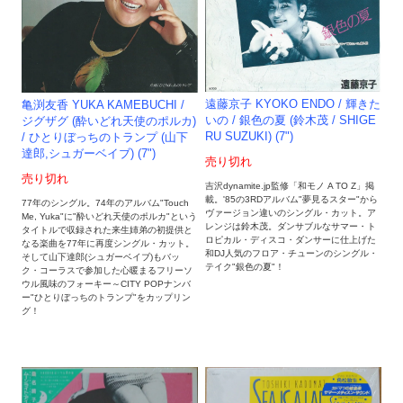
遠藤京子 KYOKO ENDO / 輝きた
亀渕友香 YUKA KAMEBUCHI /
いの / 銀色の夏 (鈴木茂 / SHIGE
ジグザグ (酔いどれ天使のポルカ)
RU SUZUKI) (7")
/ ひとりぼっちのトランプ (山下
達郎,シュガーベイブ) (7")
売り切れ
売り切れ
吉沢dynamite.jp監修「和モノ A TO Z」掲
載。'85の3RDアルバム"夢見るスター"から
77年のシングル。74年のアルバム"Touch
ヴァージョン違いのシングル・カット。ア
Me, Yuka"に"酔いどれ天使のポルカ"という
レンジは鈴木茂。ダンサブルなサマー・ト
タイトルで収録された来生姉弟の初提供と
ロピカル・ディスコ・ダンサーに仕上げた
なる楽曲を77年に再度シングル・カット。
和DJ人気のフロア・チューンのシングル・
そして山下達郎(シュガーベイブ)もバッ
テイク"銀色の夏"！
ク・コーラスで参加した心暖まるフリーソ
ウル風味のフォーキー～CITY POPナンバ
ー"ひとりぼっちのトランプ"をカップリン
グ！