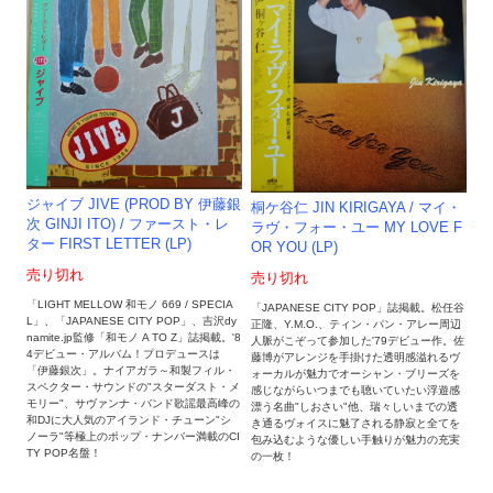
ジャイブ JIVE (PROD BY 伊藤銀
桐ケ谷仁 JIN KIRIGAYA / マイ・
次 GINJI ITO) / ファースト・レ
ラヴ・フォー・ユー MY LOVE F
ター FIRST LETTER (LP)
OR YOU (LP)
売り切れ
売り切れ
「LIGHT MELLOW 和モノ 669 / SPECIA
「JAPANESE CITY POP」誌掲載。松任谷
L」、「JAPANESE CITY POP」、吉沢dy
正隆、Y.M.O.、ティン・パン・アレー周辺
namite.jp監修「和モノ A TO Z」誌掲載。'8
人脈がこぞって参加した'79デビュー作。佐
4デビュー・アルバム！プロデュースは
藤博がアレンジを手掛けた透明感溢れるヴ
「伊藤銀次」。ナイアガラ～和製フィル・
ォーカルが魅力でオーシャン・ブリーズを
スペクター・サウンドの"スターダスト・メ
感じながらいつまでも聴いていたい浮遊感
モリー"、サヴァンナ・バンド歌謡最高峰の
漂う名曲"しおさい"他、瑞々しいまでの透
和DJに大人気のアイランド・チューン"シ
き通るヴォイスに魅了される静寂と全てを
ノーラ"等極上のポップ・ナンバー満載のCI
包み込むような優しい手触りが魅力の充実
TY POP名盤！
の一枚！