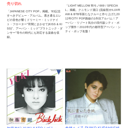
売り切れ
「LIGHT MELLOW 和モノ669 / SPECIA
L」掲載。クニモンド瀧口 (流線形)やLUVR
「JAPANESE CITY POP」掲載。'83記念
AW & BTB等新たなクルーと作り上げた20
すべきデビュー・アルバム。透き通るエレ
12年CITY POP路線の1作目アルバム！ア
ピの音色が響くドリーミー・ミッドナイ
ーバン・リゾート気分の現代版シティ・ポ
ト・フローター"宵闇にまかせて(KISS & KI
ップ傑作！2010年代の都市型アーバン・シ
SS)"、アーバン・ミッド"プラトニック・ダ
ティ・ポップ名盤！
ンサー"等今の時代にも対応する楽曲を収
録。