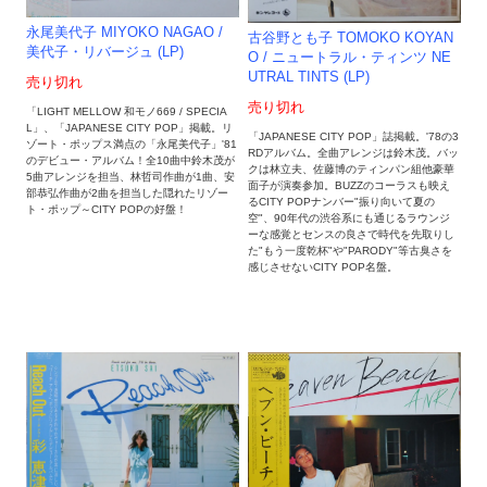
永尾美代子 MIYOKO NAGAO /
古谷野とも子 TOMOKO KOYAN
美代子・リバージュ (LP)
O / ニュートラル・ティンツ NE
UTRAL TINTS (LP)
売り切れ
売り切れ
「LIGHT MELLOW 和モノ669 / SPECIA
L」、「JAPANESE CITY POP」掲載。リ
「JAPANESE CITY POP」誌掲載。'78の3
ゾート・ポップス満点の「永尾美代子」'81
RDアルバム。全曲アレンジは鈴木茂。バッ
のデビュー・アルバム！全10曲中鈴木茂が
クは林立夫、佐藤博のティンパン組他豪華
5曲アレンジを担当、林哲司作曲が1曲、安
面子が演奏参加。BUZZのコーラスも映え
部恭弘作曲が2曲を担当した隠れたリゾー
るCITY POPナンバー"振り向いて夏の
ト・ポップ～CITY POPの好盤！
空"、90年代の渋谷系にも通じるラウンジ
ーな感覚とセンスの良さで時代を先取りし
た"もう一度乾杯"や"PARODY"等古臭さを
感じさせないCITY POP名盤。