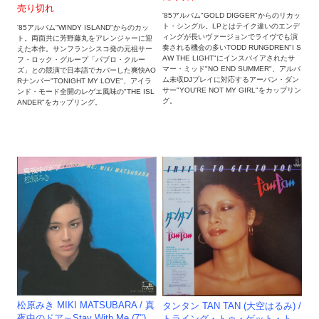
売り切れ
'85アルバム"GOLD DIGGER"からのリカッ
ト・シングル。LPとはテイク違いのエンデ
'85アルバム"WINDY ISLAND"からのカッ
ィングが長いヴァージョンでライヴでも演
ト。両面共に芳野藤丸をアレンジャーに迎
奏される機会の多いTODD RUNGDREN"I S
えた本作。サンフランシスコ発の元祖サー
AW THE LIGHT"にインスパイアされたサ
フ・ロック・グループ「パブロ・クルー
マー・ミッド"NO END SUMMER"、アルバ
ズ」との競演で日本語でカバーした爽快AO
ム未収DJプレイに対応するアーバン・ダン
Rナンバー"TONIGHT MY LOVE"、アイラ
サー"YOU'RE NOT MY GIRL"をカップリン
ンド・モード全開のレゲエ風味の"THE ISL
グ。
ANDER"をカップリング。
松原みき MIKI MATSUBARA / 真
タンタン TAN TAN (大空はるみ) /
夜中のドア～Stay With Me (7")