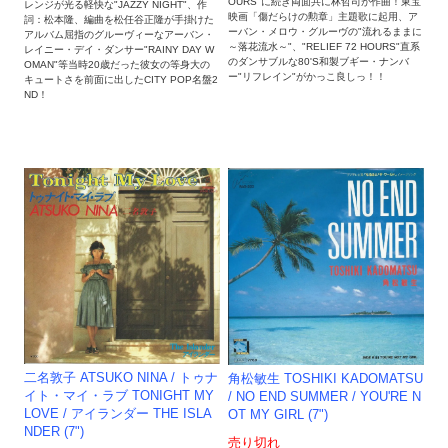
OURS"に続き両面共に林哲司が作曲！東宝
レンジが光る軽快な"JAZZY NIGHT"、作
映画「傷だらけの勲章」主題歌に起用、ア
詞：松本隆、編曲を松任谷正隆が手掛けた
ーバン・メロウ・グルーヴの"流れるままに
アルバム屈指のグルーヴィーなアーバン・
～落花流水～"、"RELIEF 72 HOURS"直系
レイニー・デイ・ダンサー"RAINY DAY W
のダンサブルな80'S和製ブギー・ナンバ
OMAN"等当時20歳だった彼女の等身大の
ー"リフレイン"がかっこ良しっ！！
キュートさを前面に出したCITY POP名盤2
ND！
二名敦子 ATSUKO NINA / トゥナ
角松敏生 TOSHIKI KADOMATSU
イト・マイ・ラブ TONIGHT MY
/ NO END SUMMER / YOU'RE N
LOVE / アイランダー THE ISLA
OT MY GIRL (7")
NDER (7")
売り切れ