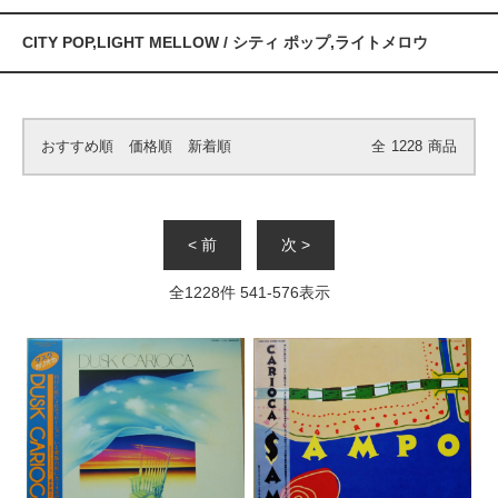
CITY POP,LIGHT MELLOW / シティ ポップ,ライトメロウ
おすすめ順
価格順
新着順
全
1228
商品
< 前
次 >
全
1228
件
541
-
576
表示