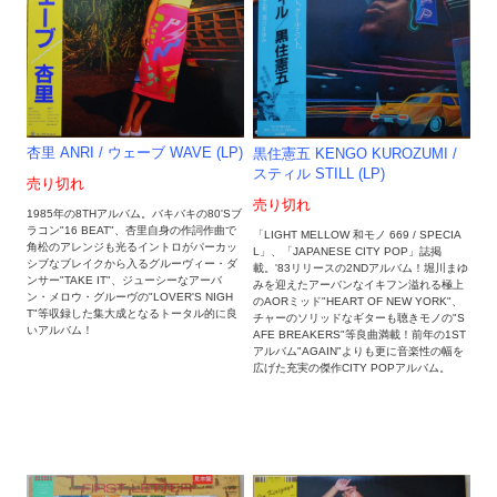
杏里 ANRI / ウェーブ WAVE (LP)
黒住憲五 KENGO KUROZUMI /
スティル STILL (LP)
売り切れ
売り切れ
1985年の8THアルバム。バキバキの80'Sブ
ラコン"16 BEAT"、杏里自身の作詞作曲で
「LIGHT MELLOW 和モノ 669 / SPECIA
角松のアレンジも光るイントロがパーカッ
L」、「JAPANESE CITY POP」誌掲
シブなブレイクから入るグルーヴィー・ダ
載。'83リリースの2NDアルバム！堀川まゆ
ンサー"TAKE IT"、ジューシーなアーバ
みを迎えたアーバンなイキフン溢れる極上
ン・メロウ・グルーヴの"LOVER'S NIGH
のAORミッド"HEART OF NEW YORK"、
T"等収録した集大成となるトータル的に良
チャーのソリッドなギターも聴きモノの"S
いアルバム！
AFE BREAKERS"等良曲満載！前年の1ST
アルバム"AGAIN"よりも更に音楽性の幅を
広げた充実の傑作CITY POPアルバム。