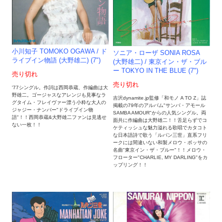
小川知子 TOMOKO OGAWA / ド
ソニア・ローザ SONIA ROSA
ライブイン物語 (大野雄二) (7")
(大野雄二) / 東京イン・ザ・ブル
ー TOKYO IN THE BLUE (7")
売り切れ
売り切れ
'77シングル。作詞は西岡恭蔵、作編曲は大
野雄二。ゴージャスなアレンジも見事なラ
吉沢dynamite.jp監修「和モノ A TO Z」誌
グタイム・フレイヴァー漂う小粋な大人の
掲載の79年のアルバム"サンバ・アモール
ジャジー・ナンバー"ドライブイン物
SAMBA AMOUR"からの人気シングル。両
語"！！西岡恭蔵&大野雄二ファンは見逃せ
面共に作編曲は大野雄二！！舌足らずでコ
ない一枚！！
ケティッシュな魅力溢れる歌唱でカタコト
な日本語詩で歌う「ルパン三世」直系フリ
ークには間違いない和製メロウ・ボッサの
名曲"東京イン・ザ・ブルー"！！メロウ・
フローター"CHARLIE, MY DARLING"をカ
ップリング！！