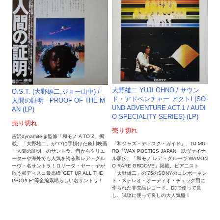
大野雄二 YUJI OHNO ‎/ サウン
O.S.T. (大野雄二,ジョー山中) /
ド・アドベンチャー アクトI (SO
人間の証明 - PROOF OF THE M
UND ADVENTURE ACT.1 / AUDI
AN (LP)
O SPECIALITY SERIES) (LP)
売り切れ
売り切れ
吉沢dynamite.jp監修「和モノ A TO Z」掲
載。「大野雄二」が'77に手掛けた角川映画
「和ジャズ・ディスク・ガイド」、DJ MU
「人間の証明」のサントラ。昔からクリエ
RO「WAX POETICS JAPAN」誌ヴァイナ
ーターや海外でも人気を誇る和レア・グル
ル駅伝、「和モノ レア・グルーヴ WAMON
ーヴ・名サントラ！ロリータ・ヤー・ヤが
O RARE GROOVE」掲載。ピアニスト
歌う和ディスコ最高峰"GET UP ALL THE
「大野雄二」の'75のSONYのコンポーネン
PEOPLE"等全編素晴らしい名サントラ！
ト・ステレオ・オーディオ・チェック用に
作られた非売品レコード。DJで使って良
し、試聴に使って良しの大人気盤！