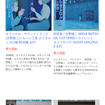
松田昌 / 大野雄二 MASA MATSU
オリジナル・サウンドトラック
DA,YUJI OHNO / サイレント・
(大野雄二) / ルパン三世 カリオス
ダイアローグ SILENT DIALOGU
トロの城 BGM集 (LP)
E (LP)
売り切れ
売り切れ
'80映画「カリオストロの城」のサントラB
GM集。もちろん音楽を手掛けるのは「大
エレクトーン・プレイヤー 「松田昌」と
野雄二」！メロウネス溢れる主題歌"炎のた
「大野雄二」が共演した和ジャズ・ファン
からもの"他、メロウからファンキーまで駄
ク人気盤！スリリングなジャズ・ファンク
曲なしの素晴らしい内容。
を展開したDJ的にも重宝する"MIDSPACE
ACTION"等全編素晴らしいアルバム！