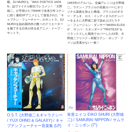
載。DJ MUROも「WAX POETICS JAPA
1983年のアルバム。全編アレンジは大野雄
N」誌ヴァイナル駅伝でレコメン！「大野
二。ラテン～ブラジルの名曲カバーにオリ
雄二」が手掛けた'79NHKで未来少年コナン
ジナル楽曲を加えた構成。ブラジルのギタ
に続く連続SFアニメとして放送された「キ
ー・デュオ、ロス・インディオスのナンバ
ャプテン・フューチャー」のサントラ。DJ
ーをまさに大野雄二節で染め上げたラテ
MUROを始め国内外の数々のクリエーター
ン・フュージョン・ダンサー"MARIA ELEN
を魅了する日本が誇る名アニメ・ドープ・
A"、サンバ・スタンダード"TRISTEZA"を
サントラ。
リラックスした風情でカバーしたA3等、大
野雄二フリーク～和製ラテン・ポップ・フ
ァンは見逃せない一枚！
朱里エイコ EIKO SHURI (大野雄
O.S.T. (大野雄二＆ギャラクシー
二) / SAMURAI NIPPON / サムラ
/ YUJI OHNO & GALAXY) / キャ
イ・ニッポン (7")
プテンフューチャー音楽集 (LP)