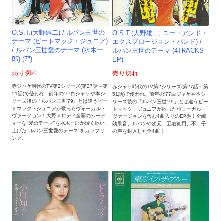
O.S.T.(大野雄二) / ルパン三世の
O.S.T.(大野雄二, ユー・アンド・
テーマ (ピートマック・ジュニア)
エクスプロージョン・バンド) /
/ ルパン三世愛のテーマ (水木一
ルパン三世のテーマ (4TRACKS
郎) (7")
EP)
売り切れ
売り切れ
赤ジャケ時代のTV第2シリーズ(第27話～第
赤ジャケ時代のTV第2シリーズ(第27話～第
51話)で使われ、前年の'77白ジャケや本シ
51話)で使われ、前年の'77白ジャケや本シ
リーズ後の「ルパン三世'79」とは違うピー
リーズ後の「ルパン三世'79」とは違うピー
トマック・ジュニアが歌ったヴォーカル・
トマック・ジュニアが歌ったヴォーカル・
ヴァージョン！大野メロディ全開のムーデ
ヴァージョンを含む4曲入りのEP盤！全編
ィーな"愛のテーマ"を水木一郎が渋く歌い
効果音、ルパンや次元、五右衛門、不二子
上げた"ルパン三世愛のテーマ"をカップリ
の声を封入した全4曲！
ング。