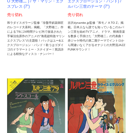
O 大野雄二 ) / ザ・マリン・エク
エクスプロージョン・バンド) /
スプレス (7")
ルパン三世のテーマ (7")
売り切れ
売り切れ
和ラダイスガラージ監修「珍盤亭娯楽師匠
吉沢dynamite.jp監修「和モノ A TO Z」掲
のレコード大喜利」掲載。「大野雄二」作
載。日本人なら誰でも知っているこのルパ
による'79に24時間テレビ内で放送された
ン三世を始めTVアニメ、ドラマ、映画音楽
手塚治虫原作のアニメの"海底超特急マリン
を数多く手掛けた「大野雄二」の代表曲！
エクスプレス"の主題歌！バックはユー&エ
赤ジャケ時代の第二期テーマでイントロか
クスプロージョン・バンド！歌うはゴダイ
ら間違いなくアがるオナジミの大野流JAZZ
ゴのドラマートミー・スナイダー！英語詩
FUNKサウンド！
による軽快なディスコ・ナンバー！