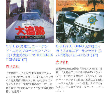
O.S.T.(YUJI OHNO 大野雄二) /
O.S.T. (大野雄二, ユー・アン
カリフォルニア・サンセット (白
ド・エクスプロージョン・バン
バイ野郎ジョン&パンチ ) (7")
ド) / 大追跡のテーマ THE GREA
T CHASE" (7")
売り切れ
売り切れ
吉沢dynamite.jp監修「和モノ A TO Z」掲
載。「大野雄二」作の'81USのTVドラマ・
「大野雄二」による'78東宝刑事アクショ
シリーズ「白バイ野郎ジョン&パンチ」の
ン・ドラマのサントラ 7"！まさにルパンラ
テーマ・ソング！注目は、英詩による女性
イクな大野節炸裂のスリリングなジャズ・
コーラスも入る「ルパン三世」タイプのイ
ファンクのテーマ曲"大追跡のテーマ"、大
ンスト・ディスコ"アイ・ラブ・ユー・チッ
野メロディ全開のムーディーな"黄昏は男の
プス"！
香り"も最高！