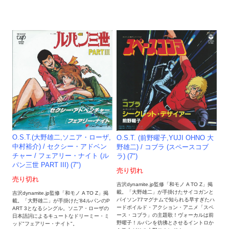
O.S.T.(大野雄二,ソニア・ローザ,
O.S.T. (前野曜子,YUJI OHNO 大
中村裕介) / セクシー・アドベン
野雄二) / コブラ (スペースコブ
チャー / フェアリー・ナイト (ル
ラ) (7")
パン三世 PART III) (7")
売り切れ
売り切れ
吉沢dynamite.jp監修「和モノ A TO Z」掲
載。「大野雄二」が手掛けたサイコガンと
吉沢dynamite.jp監修「和モノ A TO Z」掲
パイソン77マグナムで知られる早すぎたハ
載。「大野雄二」が手掛けた'84ルパンのP
ードボイルド・アクション・アニメ「スペ
ART 3となるシングル。ソニア・ローザの
ース・コブラ」の主題歌！ヴォーカルは前
日本語詞によるキュートなドリーミー・ミ
野曜子！ルパンを彷彿とさせるイントロか
ッド"フェアリー・ナイト"。