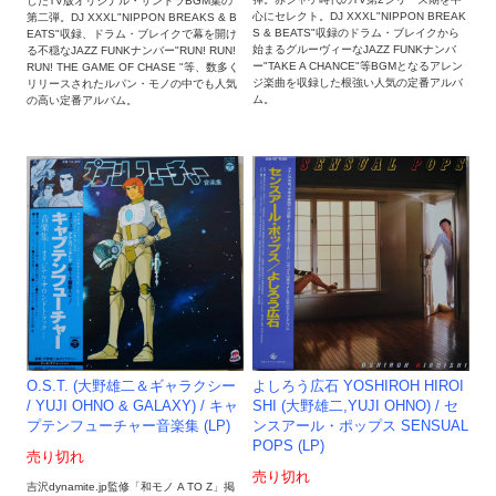
したTV版オリジナル・サントラBGM集の
心にセレクト。DJ XXXL"NIPPON BREAK
第二弾。DJ XXXL"NIPPON BREAKS & B
S & BEATS"収録のドラム・ブレイクから
EATS"収録、ドラム・ブレイクで幕を開け
始まるグルーヴィーなJAZZ FUNKナンバ
る不穏なJAZZ FUNKナンバー"RUN! RUN!
ー"TAKE A CHANCE"等BGMとなるアレン
RUN! THE GAME OF CHASE "等、数多く
ジ楽曲を収録した根強い人気の定番アルバ
リリースされたルパン・モノの中でも人気
ム。
の高い定番アルバム。
よしろう広石 YOSHIROH HIROI
O.S.T. (大野雄二＆ギャラクシー
SHI (大野雄二,YUJI OHNO) / セ
/ YUJI OHNO & GALAXY) / キャ
ンスアール・ポップス SENSUAL
プテンフューチャー音楽集 (LP)
POPS (LP)
売り切れ
売り切れ
吉沢dynamite.jp監修「和モノ A TO Z」掲