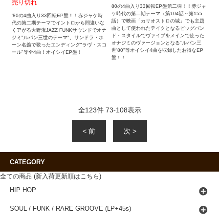
売り切れ
80の4曲入り33回転EP盤第二弾！！赤ジャ
ケ時代の第二期テーマ（第104話～第155
'80の4曲入り33回転EP盤！！赤ジャケ時
話）で映画「カリオストロの城」でも主題
代の第二期テーマでイントロから間違いな
曲として使われたテイクとなるビッグバン
くアがる大野流JAZZ FUNKサウンドでオナ
ド・スタイルでヴァイブをメインで使った
ジミ"ルパン三世のテーマ"、サンドラ・ホ
オナジミのヴァージョンとなる"ルパン三
ーン名義で歌ったエンディング"ラヴ・スコ
世'80"等オイシイ4曲を収録したお得なEP
ール"等全4曲！オイシイEP盤！
盤！！
全
123
件
73
-
108
表示
< 前
次 >
CATEGORY
全ての商品 (新入荷更新順はこちら)
HIP HOP
SOUL / FUNK / RARE GROOVE (LP+45s)