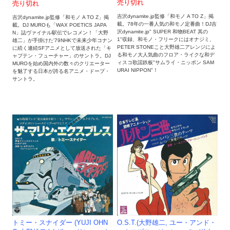
売り切れ
売り切れ
吉沢dynamite.jp監修「和モノ A TO Z」掲
吉沢dynamite.jp監修「和モノ A TO Z」掲
載。78年の一番人気の和モノ定番曲！DJ吉
載。DJ MUROも「WAX POETICS JAPA
沢dynamite.jp" SUPER 和物BEAT 其の
N」誌ヴァイナル駅伝でレコメン！「大野
1"収録、和モノ・フリークにはオナジミ、
雄二」が手掛けた'79NHKで未来少年コナン
PETER STONEこと大野雄二アレンジによ
に続く連続SFアニメとして放送された「キ
る和モノ大人気曲のフロア・ライクな和デ
ャプテン・フューチャー」のサントラ。DJ
ィスコ歌謡鉄板"サムライ・ニッポン SAM
MUROを始め国内外の数々のクリエーター
URAI NIPPON"！
を魅了する日本が誇る名アニメ・ドープ・
サントラ。
トミー・スナイダー (YUJI OHN
O.S.T.(大野雄二, ユー・アンド・