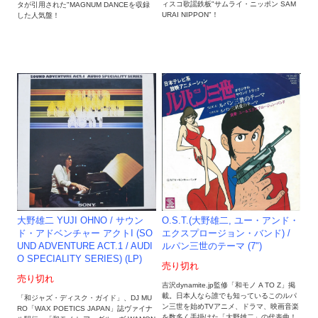
ィスコ歌謡鉄板"サムライ・ニッポン SAM
タが引用された"MAGNUM DANCEを収録
URAI NIPPON"！
した人気盤！
O.S.T.(大野雄二, ユー・アンド・
大野雄二 YUJI OHNO ‎/ サウン
エクスプロージョン・バンド) /
ド・アドベンチャー アクトI (SO
ルパン三世のテーマ (7")
UND ADVENTURE ACT.1 / AUDI
O SPECIALITY SERIES) (LP)
売り切れ
売り切れ
吉沢dynamite.jp監修「和モノ A TO Z」掲
載。日本人なら誰でも知っているこのルパ
「和ジャズ・ディスク・ガイド」、DJ MU
ン三世を始めTVアニメ、ドラマ、映画音楽
RO「WAX POETICS JAPAN」誌ヴァイナ
を数多く手掛けた「大野雄二」の代表曲！