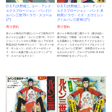
O.S.T.(大野雄二, ユー・アンド・
O.S.T.(大野雄二, ユー・アンド・
エクスプロージョン・バンド,木
エクスプロージョン・バンド) /
村昇) / ラヴ・イズ・エヴリシン
ルパン三世'79 / ラヴ・スコール
グ / ルパン三世'80 (7")
(7")
売り切れ
売り切れ
赤ジャケ時代の第二期テーマ（第104話～
赤ジャケ時代のTV第2シリーズで前年の'77
第155話）で映画「カリオストロの城」で
白ジャケとは違う「ルパン三世'79」ヴァー
も主題曲として使われたテイクとなるビッ
ジョン！イントロから間違いなくアがる大
グバンド・スタイルでヴァイブをメインで
野流JAZZ FUNKサウンド！「サンディー&
使った"ルパン三世'80"、木村昇のヴォーカ
ザ・サンセッツ」のサンディーがサンド
ル入りのメロウ・グルーヴ"LOVE IS EVE
ラ・ホーン名義で歌ったエンディング"ラ
RYTHING"をカップリング。
ヴ・スコール"もナイス！