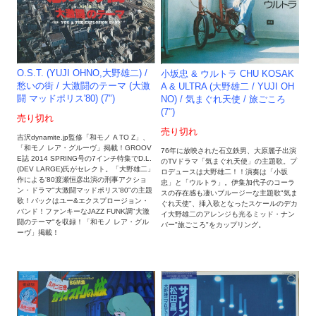
O.S.T. (YUJI OHNO,大野雄二) /
小坂忠 & ウルトラ CHU KOSAK
愁いの街 / 大激闘のテーマ (大激
A & ULTRA (大野雄二 / YUJI OH
闘 マッドポリス'80) (7")
NO) / 気まぐれ天使 / 旅ごころ
(7")
売り切れ
売り切れ
吉沢dynamite.jp監修「和モノ A TO Z」、
「和モノ レア・グルーヴ」掲載！GROOV
76年に放映された石立鉄男、大原麗子出演
E誌 2014 SPRING号の7インチ特集でD.L.
のTVドラマ「気まぐれ天使」の主題歌。プ
(DEV LARGE)氏がセレクト。「大野雄二」
ロデュースは大野雄二！！演奏は「小坂
作による'80渡瀬恒彦出演の刑事アクショ
忠」と「ウルトラ」。伊集加代子のコーラ
ン・ドラマ"大激闘マッドポリス'80"の主題
スの存在感も凄いブルージーな主題歌"気ま
歌！バックはユー&エクスプロージョン・
ぐれ天使"、挿入歌となったスケールのデカ
バンド！ファンキーなJAZZ FUNK調"大激
イ大野雄二のアレンジも光るミッド・ナン
闘のテーマ"を収録！「和モノ レア・グル
バー"旅ごころ"をカップリング。
ーヴ」掲載！