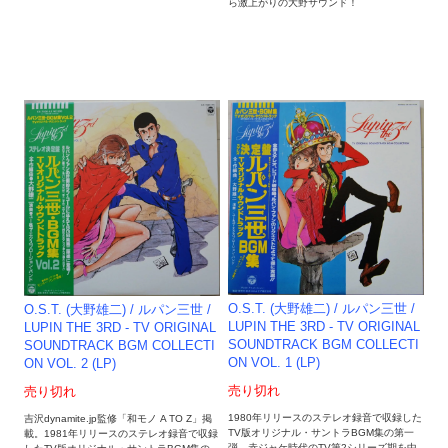
ら激上がりの大野サウンド！
O.S.T. (大野雄二) / ルパン三世 /
O.S.T. (大野雄二) / ルパン三世 /
LUPIN THE 3RD - TV ORIGINAL
LUPIN THE 3RD - TV ORIGINAL
SOUNDTRACK BGM COLLECTI
SOUNDTRACK BGM COLLECTI
ON VOL. 1 (LP)
ON VOL. 2 (LP)
売り切れ
売り切れ
1980年リリースのステレオ録音で収録した
吉沢dynamite.jp監修「和モノ A TO Z」掲
TV版オリジナル・サントラBGM集の第一
載。1981年リリースのステレオ録音で収録
弾。赤ジャケ時代のTV第2シリーズ期を中