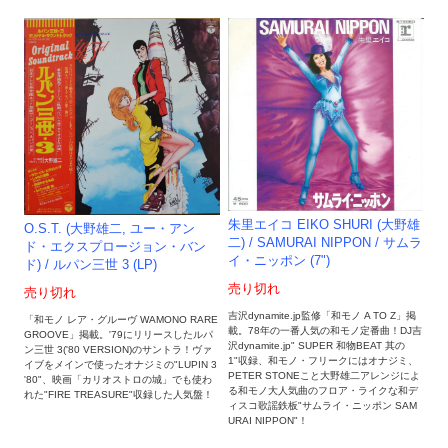
朱里エイコ EIKO SHURI (大野雄
O.S.T. (大野雄二, ユー・アン
二) / SAMURAI NIPPON / サムラ
ド・エクスプロージョン・バン
イ・ニッポン (7")
ド) / ルパン三世 3 (LP)
売り切れ
売り切れ
吉沢dynamite.jp監修「和モノ A TO Z」掲
「和モノ レア・グルーヴ WAMONO RARE
載。78年の一番人気の和モノ定番曲！DJ吉
GROOVE」掲載。'79にリリースしたルパ
沢dynamite.jp" SUPER 和物BEAT 其の
ン三世 3('80 VERSION)のサントラ！ヴァ
1"収録、和モノ・フリークにはオナジミ、
イブをメインで使ったオナジミの"LUPIN 3
PETER STONEこと大野雄二アレンジによ
'80"、映画「カリオストロの城」でも使わ
る和モノ大人気曲のフロア・ライクな和デ
れた"FIRE TREASURE"収録した人気盤！
ィスコ歌謡鉄板"サムライ・ニッポン SAM
URAI NIPPON"！