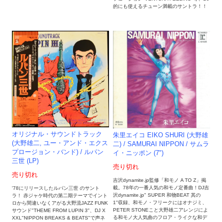
的にも使えるチューン満載のサントラ！！
オリジナル・サウンドトラック
朱里エイコ EIKO SHURI (大野雄
(大野雄二, ユー・アンド・エクス
二) / SAMURAI NIPPON / サムラ
プロージョン・バンド) / ルパン
イ・ニッポン (7")
三世 (LP)
売り切れ
売り切れ
吉沢dynamite.jp監修「和モノ A TO Z」掲
載。78年の一番人気の和モノ定番曲！DJ吉
'78にリリースしたルパン三世 のサント
沢dynamite.jp" SUPER 和物BEAT 其の
ラ！ 赤ジャケ時代の第二期テーマでイント
1"収録、和モノ・フリークにはオナジミ、
ロから間違いなくアがる大野流JAZZ FUNK
PETER STONEこと大野雄二アレンジによ
サウンド"THEME FROM LUPIN 3"、DJ X
る和モノ大人気曲のフロア・ライクな和デ
XXL"NIPPON BREAKS & BEATS"で声ネ