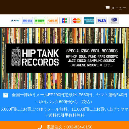
メニュー
全国一律ゆうメールEP290円定形外LP660円、ヤマト運輸540円
～ゆうパック600円から（税込）
5,000円以上お買上でゆうメール無料、11,000円以上お買い上げでヤマ
ト送料代引手数料無料
電話注文：092-834-8150