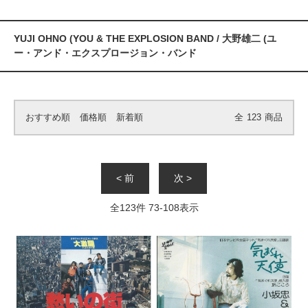
YUJI OHNO (YOU & THE EXPLOSION BAND / 大野雄二 (ユ
ー・アンド・エクスプロージョン・バンド
おすすめ順
価格順
新着順
全
123
商品
< 前
次 >
全
123
件
73
-
108
表示