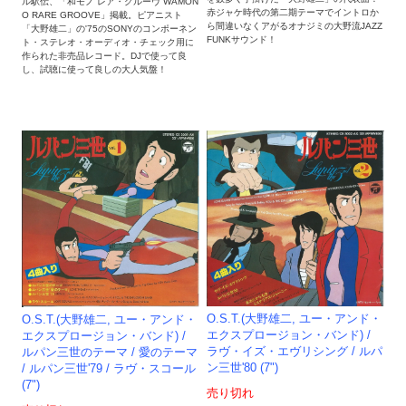
ル駅伝、「和モノ レア・グルーヴ WAMON
赤ジャケ時代の第二期テーマでイントロか
O RARE GROOVE」掲載。ピアニスト
ら間違いなくアがるオナジミの大野流JAZZ
「大野雄二」の'75のSONYのコンポーネン
FUNKサウンド！
ト・ステレオ・オーディオ・チェック用に
作られた非売品レコード。DJで使って良
し、試聴に使って良しの大人気盤！
O.S.T.(大野雄二, ユー・アンド・
O.S.T.(大野雄二, ユー・アンド・
エクスプロージョン・バンド) /
エクスプロージョン・バンド) /
ラヴ・イズ・エヴリシング / ルパ
ルパン三世のテーマ / 愛のテーマ
ン三世'80 (7")
/ ルパン三世'79 / ラヴ・スコール
(7")
売り切れ