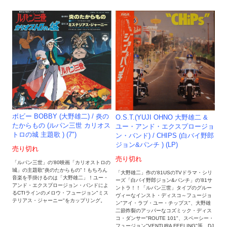
ボビー BOBBY (大野雄二) / 炎の
O.S.T.(YUJI OHNO 大野雄二 &
たからもの (ルパン三世 カリオス
ユー・アンド・エクスプロージョ
トロの城 主題歌 ) (7")
ン・バンド) / CHIPS (白バイ野郎
ジョン&パンチ ) (LP)
売り切れ
売り切れ
「ルパン三世」の'80映画「カリオストロの
城」の主題歌"炎のたからもの"！もちろん
「大野雄二」作の'81USのTVドラマ・シリ
音楽を手掛けるのは「大野雄二」！ユー・
ーズ「白バイ野郎ジョン&パンチ」の'81サ
アンド・エクスプロージョン・バンドによ
ントラ！！「ルパン三世」タイプのグルー
るCTIラインのメロウ・フュージョン"ミス
ヴィーなインスト・ディスコ～フュージョ
テリアス・ジャーニー"をカップリング。
ン"アイ・ラブ・ユー・チップス"、大野雄
二節炸裂のアッパーなコズミック・ディス
コ・ダンサー"ROUTE 101"、スペーシー・
フュージョン"VENTURA FEELING"等、DJ