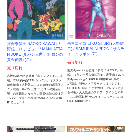
朱里エイコ EIKO SHURI (大野雄
河合奈保子 NAOKO KAWAI (大
二) / SAMURAI NIPPON / サムラ
野雄二) / デビュー / MANHATTA
イ・ニッポン (7")
N JOKE (ルパン三世 バビロンの
黄金伝説) (7")
売り切れ
売り切れ
吉沢dynamite.jp監修「和モノ A TO Z」掲
載。78年の一番人気の和モノ定番曲！DJ吉
吉沢dynamite.jp監修「和モノ A TO Z」掲
沢dynamite.jp" SUPER 和物BEAT 其の
載。'85の両A面21THシングル。オススメ
1"収録、和モノ・フリークにはオナジミ、
は作編曲：大野雄二による85年の劇場版ア
PETER STONEこと大野雄二アレンジによ
ニメ映画「ルパン三世 バビロンの黄金伝
る和モノ大人気曲のフロア・ライクな和デ
説」の主題歌となった大野節炸裂の80'Sア
ィスコ歌謡鉄板"サムライ・ニッポン SAM
ーバン・ブギーの快作"MANHATTAN JOK
URAI NIPPON"！
E"でしょう！